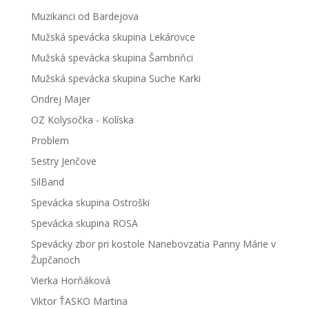
Muzikanci od Bardejova
Mužská spevácka skupina Lekárovce
Mužská spevácka skupina Šambriňci
Mužská spevácka skupina Suche Karki
Ondrej Majer
OZ Kolysočka - Kolíska
Problem
Sestry Jenčove
SilBand
Spevácka skupina Ostroški
Spevácka skupina ROSA
Spevácky zbor pri kostole Nanebovzatia Panny Márie v
Župčanoch
Vierka Horňáková
Viktor ŤASKO Martina