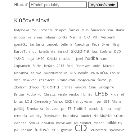
Hľadať:
Kľúčové slová
stana
Kolysočka
me
Chovanec
chlapec
Čarnica
Mišo
Šambriňci
som
milposanka
anna
milana
torička
Martina
OKA MIH
Verbunk
speváčky
šarišanci
parobek
Betlema
Narodilsja
Kedz
Skies
Hlasy
skupina
KarpaTon
do
kavečianka
Ženská
Isus
Štefana
DVD
hudba
ŤASKO
kraja
LHSC
Košicki
chudobni
jozef
vam
Župčanoch
Bučka
beťare
2013
farbi
Radoslava
Anka
Muzika
baláža
Marianna
Kolíska
Najobľúbenejšie
DFS
PARADIČKA
Poniže
Vranovčan
ja
svet
raslavičan
raslavicke
čongovskom
Šiňava
folklorna
Zbohom
chlopci
primáš
Paňková
Cínu
vinčujeme
LHSB
Kertisa
Kupko
vo
Christos
veśelo
rendos
Hornád
Pridz
ad
Michal
fontes
LOLI
Čiernobiely
Vianoc
(2CD)
stropkoviani
per
SET
Smetanka
poňižej
śe
zbor
pri
FS
Tradičná
banda
Jalinka
hraj!
súbor
hudobna
rendoša
labirsky
Rokytovčan
parobci
Na
Mužská
folklórny
Muzikanci
vianoce
Šafolka
divćatko
korčaškare
mace?
CD
ľudová
spevacka
Jak
šarišan
2016
gavaľire
Soundtrack