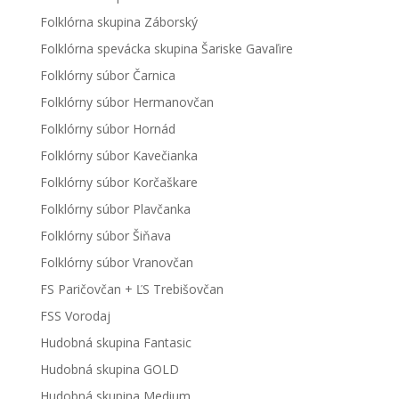
Folklórna skupina Záborský
Folklórna spevácka skupina Šariske Gavaľire
Folklórny súbor Čarnica
Folklórny súbor Hermanovčan
Folklórny súbor Hornád
Folklórny súbor Kavečianka
Folklórny súbor Korčaškare
Folklórny súbor Plavčanka
Folklórny súbor Šiňava
Folklórny súbor Vranovčan
FS Paričovčan + ĽS Trebišovčan
FSS Vorodaj
Hudobná skupina Fantasic
Hudobná skupina GOLD
Hudobná skupina Medium