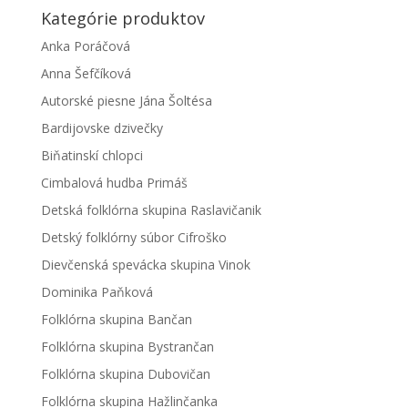
Kategórie produktov
Anka Poráčová
Anna Šefčíková
Autorské piesne Jána Šoltésa
Bardijovske dzivečky
Biňatinskí chlopci
Cimbalová hudba Primáš
Detská folklórna skupina Raslavičanik
Detský folklórny súbor Cifroško
Dievčenská spevácka skupina Vinok
Dominika Paňková
Folklórna skupina Bančan
Folklórna skupina Bystrančan
Folklórna skupina Dubovičan
Folklórna skupina Hažlinčanka