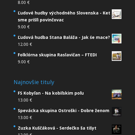
8.00
€
Ľudové hudby východného Slovenska - Ket
sme prišľi povinčovac
9.00
€
Ľudová hudba Stana Baláža - Jak śe mace?
12.00
€
Folklórna skupina Raslavičan – FTEDI
9.00
€
Najnovšie tituly
FS Kobyľan - Na kobiľskim poľu
13.00
€
Spevácka skupina Ostroški - Dobre ženom
13.00
€
Zuzka Kuščáková - Serdečko ša tišyt
12.00
€