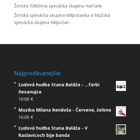
Ženská folklórna spevácka skupina Harčarki
Ženská spevácka skupina Milpošanka a Mužská
spevácka skupina Milpošan
Najpredávanejšie
Ľudová hudba Stana Baláža - ...farbi
ňesanujce
10.00
€
Muzika Milana Rendoša - Červene, źeľene
10.00
€
Ľudová hudba Stana Baláža - V
Raslavicoch bije banda