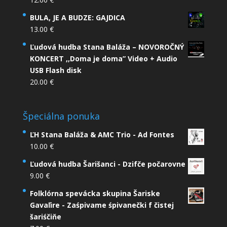
BULA, JE A BUDZE: GAJDICA
13.00
€
Ľudová hudba Stana Baláža – NOVOROČNÝ
KONCERT ,,Doma je doma” Video + Audio
USB Flash disk
20.00
€
Špeciálna ponuka
ĽH Stana Baláža & AMC Trio - Ad Fontes
10.00
€
Ľudová hudba Šarišanci - Dzifče počarovne
9.00
€
Folklórna spevácka skupina Šariske
Gavaľire - Zaśpivame śpivanečki f čistej
šariśčiňe