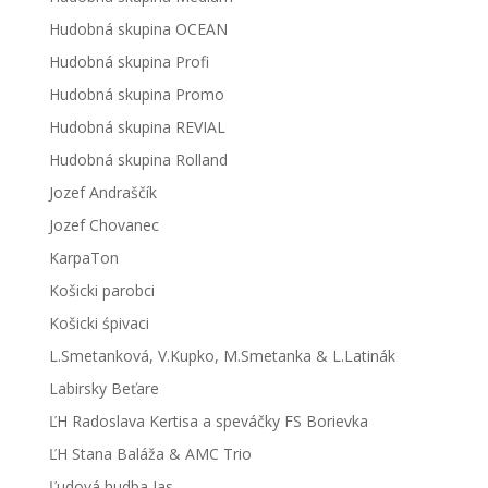
Hudobná skupina OCEAN
Hudobná skupina Profi
Hudobná skupina Promo
Hudobná skupina REVIAL
Hudobná skupina Rolland
Jozef Andraščík
Jozef Chovanec
KarpaTon
Košicki parobci
Košicki śpivaci
L.Smetanková, V.Kupko, M.Smetanka & L.Latinák
Labirsky Beťare
ĽH Radoslava Kertisa a speváčky FS Borievka
ĽH Stana Baláža & AMC Trio
Ľudová hudba Jas