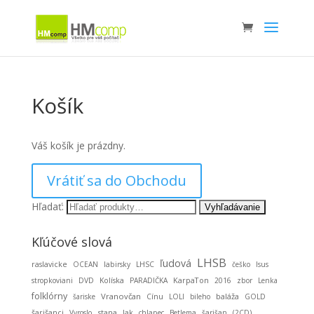
Košík
Váš košík je prázdny.
Vrátiť sa do Obchodu
Hľadať:
Kľúčové slová
LHSB
ľudová
raslavicke
OCEAN
labirsky
LHSC
češko
Isus
KarpaTon
stropkoviani
DVD
Kolíska
PARADIČKA
2016
zbor
Lenka
folklórny
Vranovčan
baláža
šariske
Cínu
LOLI
bileho
GOLD
stana
šarišanci
Vyroslo
Jak
chlapec
Betlema
šarišan
(2CD)