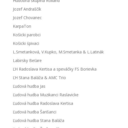
Hudobná skupina Rolland
Jozef Andraščík
Jozef Chovanec
KarpaTon
Košicki parobci
Košicki śpivaci
L.Smetanková, V.Kupko, M.Smetanka & L.Latinák
Labirsky Beťare
ĽH Radoslava Kertisa a speváčky FS Borievka
ĽH Stana Baláža & AMC Trio
Ľudová hudba Jas
Ľudová hudba Muzikanci Raslavicke
Ľudová hudba Radoslava Kertisa
Ľudová hudba Šarišanci
Ľudová hudba Stana Baláža