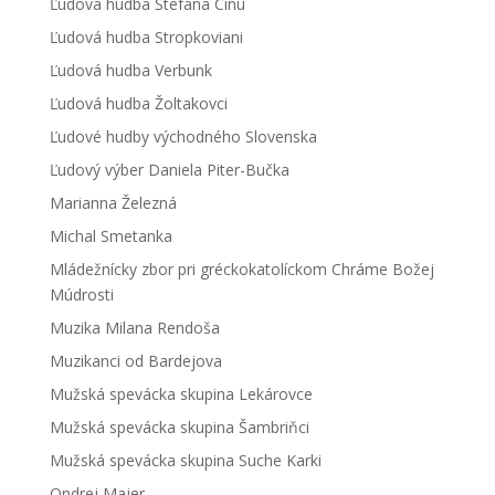
Ľudová hudba Štefana Cínu
Ľudová hudba Stropkoviani
Ľudová hudba Verbunk
Ľudová hudba Žoltakovci
Ľudové hudby východného Slovenska
Ľudový výber Daniela Piter-Bučka
Marianna Železná
Michal Smetanka
Mládežnícky zbor pri gréckokatolíckom Chráme Božej
Múdrosti
Muzika Milana Rendoša
Muzikanci od Bardejova
Mužská spevácka skupina Lekárovce
Mužská spevácka skupina Šambriňci
Mužská spevácka skupina Suche Karki
Ondrej Majer