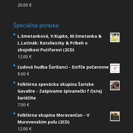
20.00
€
Špeciálna ponuka
L.Smetanková, V.Kupko, M.Smetanka &
L.Latinák: Ratoliestky & Príbeh o
zbojníkovi Putifarovi (2CD)
12.00
€
Ľudová hudba Šarišanci - Dzifče počarovne
9.00
€
Folklórna spevácka skupina Šariske
Gavaľire - Zaśpivame śpivanečki f čistej
šariśčiňe
7.00
€
Folklórna skupina Moravančan - V
Murovenskim poľu (2CD)
12.00
€