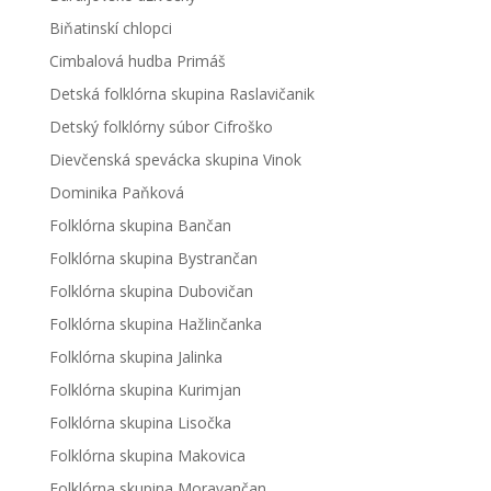
Biňatinskí chlopci
Cimbalová hudba Primáš
Detská folklórna skupina Raslavičanik
Detský folklórny súbor Cifroško
Dievčenská spevácka skupina Vinok
Dominika Paňková
Folklórna skupina Bančan
Folklórna skupina Bystrančan
Folklórna skupina Dubovičan
Folklórna skupina Hažlinčanka
Folklórna skupina Jalinka
Folklórna skupina Kurimjan
Folklórna skupina Lisočka
Folklórna skupina Makovica
Folklórna skupina Moravančan