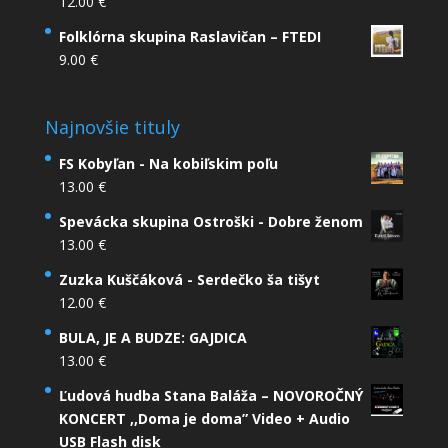
12.00
€
Folklórna skupina Raslavičan – FTEDI
9.00
€
Najnovšie tituly
FS Kobyľan - Na kobiľskim poľu
13.00
€
Spevácka skupina Ostroški - Dobre ženom
13.00
€
Zuzka Kuščáková - Serdečko ša tišyt
12.00
€
BULA, JE A BUDZE: GAJDICA
13.00
€
Ľudová hudba Stana Baláža – NOVOROČNÝ
KONCERT ,,Doma je doma” Video + Audio
USB Flash disk