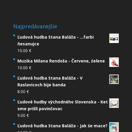
Najpredávanejšie
Ľudová hudba Stana Baláža - ...farbi
ňesanujce
10.00
€
Muzika Milana Rendoša - Červene, źeľene
10.00
€
Ľudová hudba Stana Baláža - V
Raslavicoch bije banda
8.00
€
Ľudové hudby východného Slovenska - Ket
sme prišľi povinčovac
9.00
€
Ľudová hudba Stana Baláža - Jak śe mace?