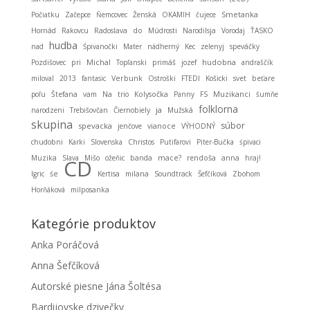
Smetanka
Počiatku
Začepce
Ňemcovec
Ženská
OKAMIH
čujece
Hornád
Rakovcu
Radoslava
do
Múdrosti
Narodilsja
Vorodaj
ŤASKO
hudba
nad
Śpivanočki
Mater
nádherný
Kec
zelenyj
speváčky
Michal
hudobna
Pozdišovec
pri
Topľanski
primáš
jozef
andraščík
miloval
2013
fantasic
Verbunk
Ostroški
FTEDI
Košicki
svet
beťare
Muzikanci
poľu
Štefana
vam
Na
trio
Kolysočka
Panny
FS
šumňe
folklorna
ja
narodzeni
Trebišovčan
Čiernobiely
Mužská
skupina
súbor
spevacka
jenčove
vianoce
VÝHODNÝ
chudobni
Karki
Slovenska
Christos
Putifarovi
Piter-Bučka
śpivaci
Muzika
Slava
Mišo
ožeňic
banda
mace?
rendoša
anna
hraj!
CD
Igric
śe
Kertisa
milana
Soundtrack
Šefčíková
Zbohom
Horňáková
milposanka
Kategórie produktov
Anka Poráčová
Anna Šefčíková
Autorské piesne Jána Šoltésa
Bardijovske dzivečky