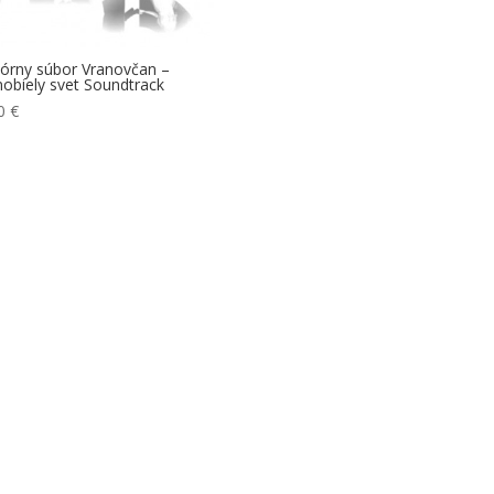
lórny súbor Vranovčan –
nobiely svet Soundtrack
00
€