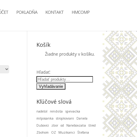
ÚČET
POKLADŇA
KONTAKT
HMCOMP
Košík
Žiadne produkty v košíku.
Hľadať:
Kľúčové slová
spevacka
nadešol
rendoša
milposanka
stropkoviani
Daniela
Dubovici
zbor
od
Nanebovzatia
štred
Muzikanci
Zbohom
OZ
Štefana