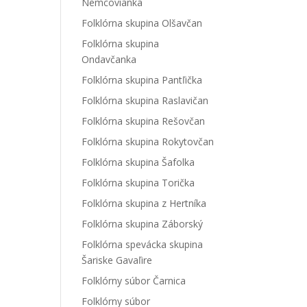
Nemcovianka
Folklórna skupina Olšavčan
Folklórna skupina
Ondavčanka
Folklórna skupina Pantľička
Folklórna skupina Raslavičan
Folklórna skupina Rešovčan
Folklórna skupina Rokytovčan
Folklórna skupina Šafolka
Folklórna skupina Torička
Folklórna skupina z Hertníka
Folklórna skupina Záborský
Folklórna spevácka skupina
Šariske Gavaľire
Folklórny súbor Čarnica
Folklórny súbor