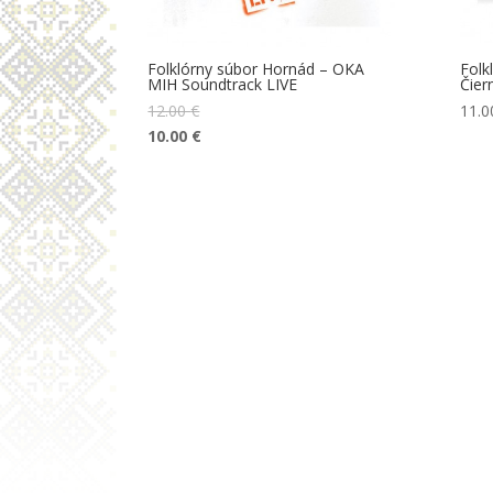
Folklórny súbor Hornád – OKA
Folk
MIH Soundtrack LIVE
Čier
12.00
€
11.
10.00
€