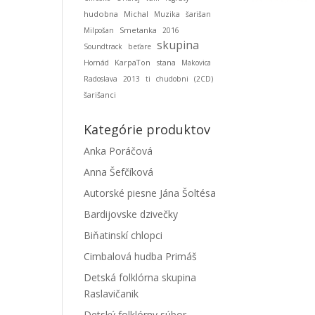
hudobna
Michal
Muzika
šarišan
Smetanka
Milpošan
2016
skupina
Soundtrack
beťare
KarpaTon
stana
Hornád
Makovica
Radoslava
2013
ti
chudobni
(2CD)
šarišanci
Kategórie produktov
Anka Poráčová
Anna Šefčíková
Autorské piesne Jána Šoltésa
Bardijovske dzivečky
Biňatinskí chlopci
Cimbalová hudba Primáš
Detská folklórna skupina
Raslavičanik
Detský folklórny súbor