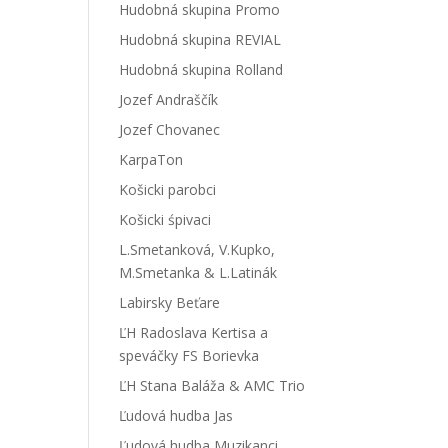
Hudobná skupina Promo
Hudobná skupina REVIAL
Hudobná skupina Rolland
Jozef Andraščík
Jozef Chovanec
KarpaTon
Košicki parobci
Košicki śpivaci
L.Smetanková, V.Kupko,
M.Smetanka & L.Latinák
Labirsky Beťare
ĽH Radoslava Kertisa a
speváčky FS Borievka
ĽH Stana Baláža & AMC Trio
Ľudová hudba Jas
Ľudová hudba Muzikanci