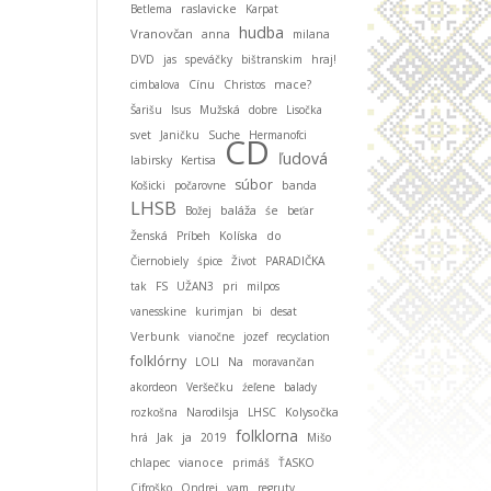
Betlema
raslavicke
Karpat
hudba
Vranovčan
anna
milana
DVD
jas
speváčky
bištranskim
hraj!
cimbalova
Cínu
Christos
mace?
Šarišu
Isus
Mužská
dobre
Lisočka
svet
Janičku
Suche
Hermanofci
CD
ľudová
labirsky
Kertisa
súbor
Košicki
počarovne
banda
LHSB
baláža
Božej
śe
beťar
Ženská
Príbeh
Kolíska
do
Čiernobiely
śpice
Život
PARADIČKA
tak
FS
UŽAN3
pri
milpos
vanesskine
kurimjan
bi
desat
Verbunk
vianočne
jozef
recyclation
folklórny
LOLI
Na
moravančan
akordeon
Veršečku
źeľene
balady
rozkošna
Narodilsja
LHSC
Kolysočka
folklorna
ja
hrá
Jak
2019
Mišo
chlapec
vianoce
primáš
ŤASKO
Cifroško
Ondrej
vam
regruty