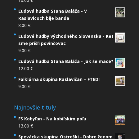
10.00
€
Ľudová hudba Stana Baláža - V
Raslavicoch bije banda
8.00
€
Ľudové hudby východného Slovenska - Ket
sme prišľi povinčovac
9.00
€
Ľudová hudba Stana Baláža - Jak śe mace?
12.00
€
Folklórna skupina Raslavičan – FTEDI
9.00
€
Najnovšie tituly
FS Kobyľan - Na kobiľskim poľu
13.00
€
Spevácka skupina Ostroški - Dobre ženom