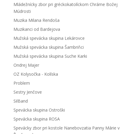
Mládežnícky zbor pri gréckokatolíckom Chráme Božej
Múdrosti
Muzika Milana Rendoša
Muzikanci od Bardejova
Mužská spevácka skupina Lekárovce
Mužská spevácka skupina Šambriňci
Mužská spevácka skupina Suche Karki
Ondrej Majer
OZ Kolysočka - Kolíska
Problem
Sestry Jenčove
SilBand
Spevácka skupina Ostroški
Spevácka skupina ROSA
Spevácky zbor pri kostole Nanebovzatia Panny Márie v