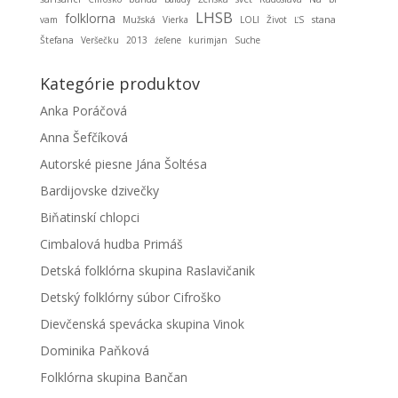
LHSB
folklorna
stana
vam
Mužská
Vierka
LOLI
Život
ĽS
Štefana
Veršečku
2013
źeľene
kurimjan
Suche
Kategórie produktov
Anka Poráčová
Anna Šefčíková
Autorské piesne Jána Šoltésa
Bardijovske dzivečky
Biňatinskí chlopci
Cimbalová hudba Primáš
Detská folklórna skupina Raslavičanik
Detský folklórny súbor Cifroško
Dievčenská spevácka skupina Vinok
Dominika Paňková
Folklórna skupina Bančan