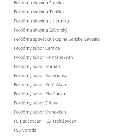
Folklórna skupina Šafolka
Folklórna skupina Torička
Folklórna skupina z Hertníka
Folklórna skupina Záborský
Folklórna spevácka skupina Šariske Gavaľire
Folklórny súbor Čarnica
Folklórny súbor Hermanovčan
Folklórny súbor Hornád
Folklórny súbor Kavečianka
Folklórny súbor Korčaškare
Folklórny súbor Plavčanka
Folklórny súbor Šiňava
Folklórny súbor Vranovčan
FS Paričovčan + ĽS Trebišovčan
FSS Vorodaj