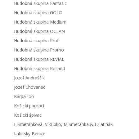
Hudobná skupina Fantasic
Hudobná skupina GOLD
Hudobná skupina Medium
Hudobná skupina OCEAN
Hudobná skupina Profi
Hudobná skupina Promo
Hudobná skupina REVIAL
Hudobná skupina Rolland
Jozef Andraščík
Jozef Chovanec
KarpaTon
Košicki parobci
Košicki śpivaci
L.Smetanková, V.Kupko, M.Smetanka & L.Latinák
Labirsky Beťare