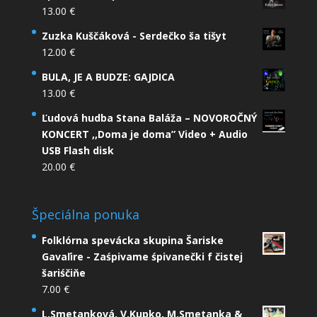
13.00
€
Zuzka Kuščáková - Serdečko ša tišyt
12.00
€
BULA, JE A BUDZE: GAJDICA
13.00
€
Ľudová hudba Stana Baláža – NOVOROČNÝ
KONCERT ,,Doma je doma” Video + Audio
USB Flash disk
20.00
€
Špeciálna ponuka
Folklórna spevácka skupina Šariske
Gavaľire - Zaśpivame śpivanečki f čistej
šariśčiňe
7.00
€
L.Smetanková, V.Kupko, M.Smetanka &