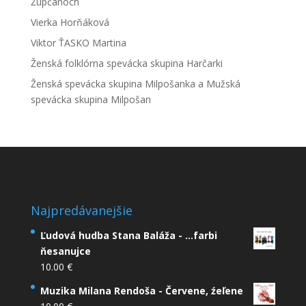
Župčanoch
Vierka Horňáková
Viktor ŤASKO Martina
Ženská folklórna spevácka skupina Harčarki
Ženská spevácka skupina Milpošanka a Mužská
spevácka skupina Milpošan
Najpredávanejšie
Ľudová hudba Stana Baláža - ...farbi
ňesanujce
10.00
€
Muzika Milana Rendoša - Červene, źeľene