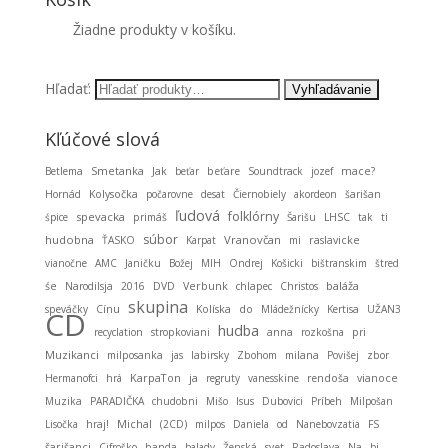
Žiadne produkty v košíku.
Hľadať:
Kľúčové slová
Smetanka
Betlema
Jak
beťar
beťare
Soundtrack
jozef
mace?
Hornád
Kolysočka
počarovne
desat
Čiernobiely
akordeon
šarišan
ľudová
folklórny
spevacka
śpice
primáš
Šarišu
LHSC
tak
ti
súbor
hudobna
Vranovčan
ŤASKO
Karpat
mi
raslavicke
vianočne
AMC
Janičku
Božej
MIH
Ondrej
Košicki
bištranskim
štred
baláža
śe
Narodilsja
2016
DVD
Verbunk
chlapec
Christos
skupina
speváčky
Cínu
Kolíska
do
Mládežnícky
Kertisa
UŽAN3
CD
hudba
recyclation
stropkoviani
anna
rozkošna
pri
Muzikanci
milposanka
jas
labirsky
Zbohom
milana
Povišej
zbor
KarpaTon
ja
Hermanofci
hrá
regruty
vanesskine
rendoša
vianoce
Muzika
PARADIČKA
chudobni
Mišo
Isus
Dubovici
Príbeh
Milpošan
Michal
Lisočka
hraj!
(2CD)
milpos
Daniela
od
Nanebovzatia
FS
šarišanci
Cifroško
banda
balady
Ženská
svet
Radoslava
Na
bi