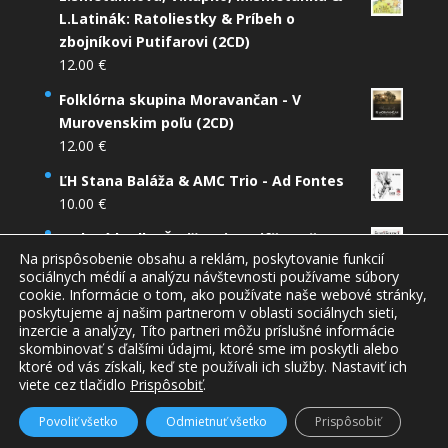
L.Latinák: Ratoliestky & Príbeh o
zbojníkovi Putifarovi (2CD)
12.00
€
Folklórna skupina Moravančan - V
Murovenskim poľu (2CD)
12.00
€
ĽH Stana Baláža & AMC Trio - Ad Fontes
10.00
€
Ľudová hudba Šarišanci - Dzifče počarovne
Na prispôsobenie obsahu a reklám, poskytovanie funkcií
9.00
€
sociálnych médií a analýzu návštevnosti používame súbory
cookie. Informácie o tom, ako používate naše webové stránky,
poskytujeme aj našim partnerom v oblasti sociálnych sieti,
inzercie a analýzy, Títo partneri môžu príslušné informácie
skombinovať s ďalšími údajmi, ktoré sme im poskytli alebo
ktoré od vás získali, keď ste používali ich služby. Nastaviť ich
viete cez tlačidlo
Prispôsobiť
.
HMcomp - Eshop CD nosičov | Všetky práva
vyhradené © 2015-2022
Povoliť všetko
Odmietnuť všetko
Prispôsobiť