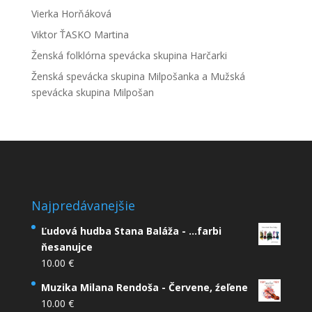
Vierka Horňáková
Viktor ŤASKO Martina
Ženská folklórna spevácka skupina Harčarki
Ženská spevácka skupina Milpošanka a Mužská
spevácka skupina Milpošan
Najpredávanejšie
Ľudová hudba Stana Baláža - ...farbi
ňesanujce
10.00
€
Muzika Milana Rendoša - Červene, źeľene
10.00
€