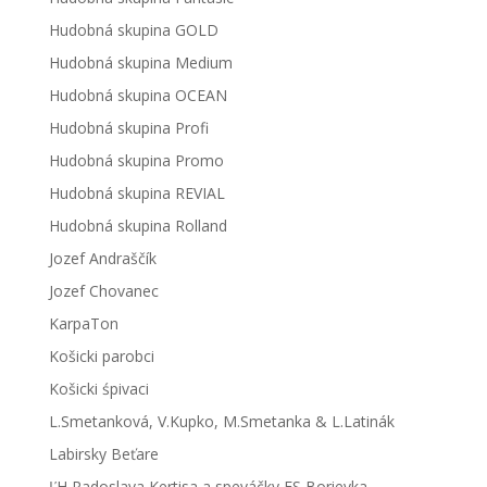
Hudobná skupina GOLD
Hudobná skupina Medium
Hudobná skupina OCEAN
Hudobná skupina Profi
Hudobná skupina Promo
Hudobná skupina REVIAL
Hudobná skupina Rolland
Jozef Andraščík
Jozef Chovanec
KarpaTon
Košicki parobci
Košicki śpivaci
L.Smetanková, V.Kupko, M.Smetanka & L.Latinák
Labirsky Beťare
ĽH Radoslava Kertisa a speváčky FS Borievka