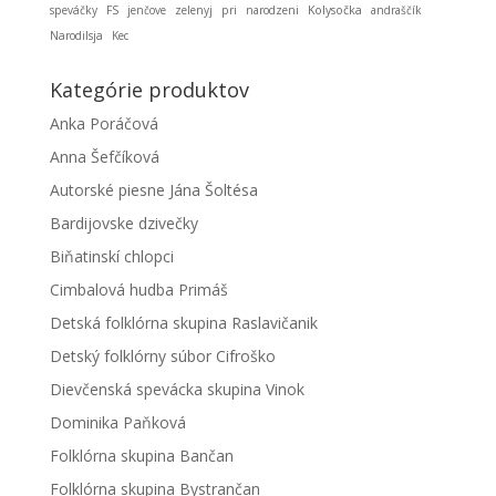
speváčky
FS
jenčove
zelenyj
pri
narodzeni
Kolysočka
andraščík
Narodilsja
Kec
Kategórie produktov
Anka Poráčová
Anna Šefčíková
Autorské piesne Jána Šoltésa
Bardijovske dzivečky
Biňatinskí chlopci
Cimbalová hudba Primáš
Detská folklórna skupina Raslavičanik
Detský folklórny súbor Cifroško
Dievčenská spevácka skupina Vinok
Dominika Paňková
Folklórna skupina Bančan
Folklórna skupina Bystrančan