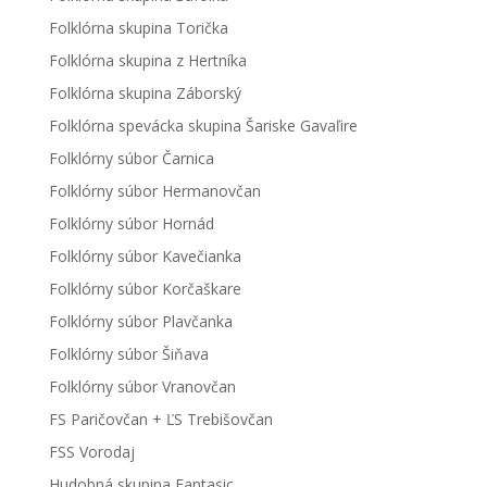
Folklórna skupina Torička
Folklórna skupina z Hertníka
Folklórna skupina Záborský
Folklórna spevácka skupina Šariske Gavaľire
Folklórny súbor Čarnica
Folklórny súbor Hermanovčan
Folklórny súbor Hornád
Folklórny súbor Kavečianka
Folklórny súbor Korčaškare
Folklórny súbor Plavčanka
Folklórny súbor Šiňava
Folklórny súbor Vranovčan
FS Paričovčan + ĽS Trebišovčan
FSS Vorodaj
Hudobná skupina Fantasic