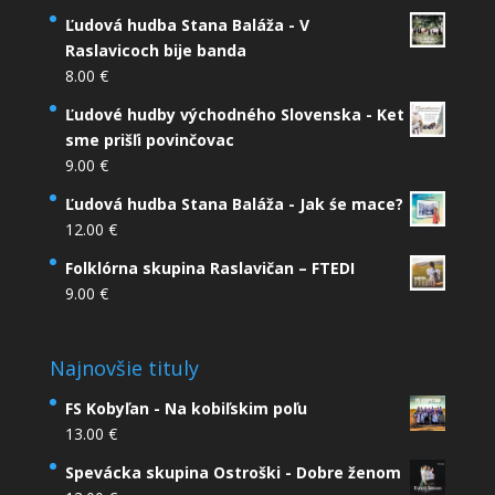
Ľudová hudba Stana Baláža - V
Raslavicoch bije banda
8.00
€
Ľudové hudby východného Slovenska - Ket
sme prišľi povinčovac
9.00
€
Ľudová hudba Stana Baláža - Jak śe mace?
12.00
€
Folklórna skupina Raslavičan – FTEDI
9.00
€
Najnovšie tituly
FS Kobyľan - Na kobiľskim poľu
13.00
€
Spevácka skupina Ostroški - Dobre ženom