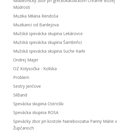
Mládežnícky zbor pri gréckokatolíckom Chráme Božej
Múdrosti
Muzika Milana Rendoša
Muzikanci od Bardejova
Mužská spevácka skupina Lekárovce
Mužská spevácka skupina Šambriňci
Mužská spevácka skupina Suche Karki
Ondrej Majer
OZ Kolysočka - Kolíska
Problem
Sestry Jenčove
SilBand
Spevácka skupina Ostroški
Spevácka skupina ROSA
Spevácky zbor pri kostole Nanebovzatia Panny Márie v
Župčanoch