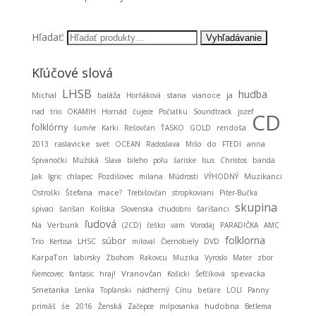
Hľadať:
Kľúčové slová
LHSB
hudba
Michal
baláža
stana
ja
Horňáková
vianoce
nad
trio
OKAMIH
Hornád
čujece
Počiatku
Soundtrack
jozef
CD
folklórny
šumňe
Karki
Rešovčan
ŤASKO
GOLD
rendoša
2013
raslavicke
svet
OCEAN
Radoslava
Mišo
do
FTEDI
anna
Śpivanočki
Mužská
Slava
bileho
poľu
šariske
Isus
Christos
banda
Muzikanci
Jak
Igric
chlapec
Pozdišovec
milana
Múdrosti
VÝHODNÝ
Ostroški
Štefana
mace?
Trebišovčan
stropkoviani
Piter-Bučka
skupina
śpivaci
šarišan
Kolíska
Slovenska
chudobni
šarišanci
ľudová
Na
Verbunk
(2CD)
češko
vam
Vorodaj
PARADIČKA
AMC
folklorna
súbor
Trio
Kertisa
LHSC
miloval
Čiernobiely
DVD
KarpaTon
labirsky
Zbohom
Rakovcu
Muzika
Vyroslo
Mater
zbor
Vranovčan
spevacka
Ňemcovec
fantasic
hraj!
Košicki
Šefčíková
Smetanka
Lenka
Topľanski
nádherný
Cínu
beťare
LOLI
Panny
hudobna
primáš
śe
2016
Ženská
Začepce
milposanka
Betlema