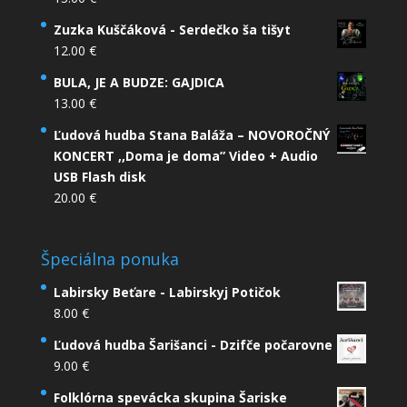
Zuzka Kuščáková - Serdečko ša tišyt
12.00
€
BULA, JE A BUDZE: GAJDICA
13.00
€
Ľudová hudba Stana Baláža – NOVOROČNÝ
KONCERT ,,Doma je doma” Video + Audio
USB Flash disk
20.00
€
Špeciálna ponuka
Labirsky Beťare - Labirskyj Potičok
8.00
€
Ľudová hudba Šarišanci - Dzifče počarovne
9.00
€
Folklórna spevácka skupina Šariske