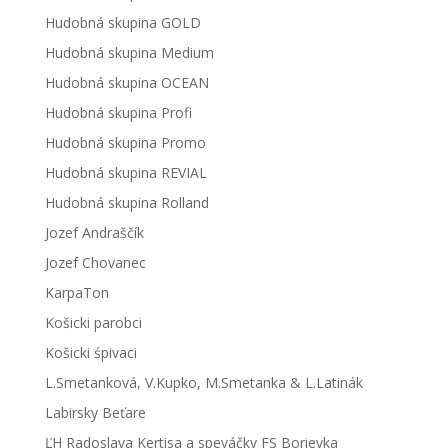
Hudobná skupina GOLD
Hudobná skupina Medium
Hudobná skupina OCEAN
Hudobná skupina Profi
Hudobná skupina Promo
Hudobná skupina REVIAL
Hudobná skupina Rolland
Jozef Andraščík
Jozef Chovanec
KarpaTon
Košicki parobci
Košicki śpivaci
L.Smetanková, V.Kupko, M.Smetanka & L.Latinák
Labirsky Beťare
ĽH Radoslava Kertisa a speváčky FS Borievka