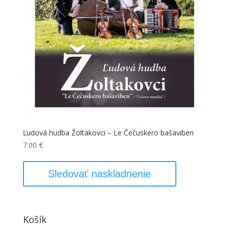
Ľudová hudba Žoltakovci – Le Čečuskero bašaviben
7.00
€
Sledovať naskladnenie
Košík