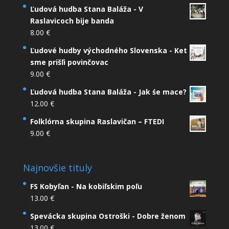
Ľudová hudba Stana Baláža - V
Raslavicoch bije banda
8.00
€
Ľudové hudby východného Slovenska - Ket
sme prišľi povinčovac
9.00
€
Ľudová hudba Stana Baláža - Jak śe mace?
12.00
€
Folklórna skupina Raslavičan – FTEDI
9.00
€
Najnovšie tituly
FS Kobyľan - Na kobiľskim poľu
13.00
€
Spevácka skupina Ostroški - Dobre ženom
13.00
€