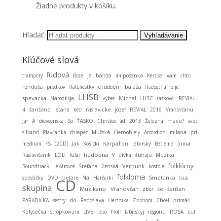
Žiadne produkty v košíku.
Hľadať:
Kľúčové slová
ľudová
ja
trampoty
Bože
banda
milposanka
Kertisa
vam
chto
baláža
rendoša
predkov
Ratoliestky
chudobni
Radostná
bije
LHSB
spevacka
Michal
Narodilsja
výber
LHSC
ťaskovci
REVIAL
stana
4
šarišanci
ked
raslavicke
jozef
REVIAL
2016
Vranovčanu
Jar
A
dievcenska
So
ŤASKO
Christos
ad
2013
Železná
mace?
svet
silband
Plavčanka
chlapec
Mužská
Čiernobiely
Accordion
milana
pri
KarpaTon
medium
FS
(2CD)
Jak
Košicki
labirsky
Betlema
anna
hudobna
Raslavičanik
LOLI
ľuľaj
V
divka
šuhaju
Muzika
folklórny
Soundtrack
Lekárovce
Štefana
Ženská
Verbunk
kostole
folklorna
Smetanka
speváčky
DVD
beťare
Na
Harčarki
Isus
CD
skupina
Muzikanci
Vranovčan
zbor
śe
šarišan
PARADIČKA
sestry
do
Radoslava
Hertníka
Zbohom
Chcel
primáš
Kolysočka
stropkoviani
LIVE
lebo
Profi
labirskyj
regiónu
ROSA
bul