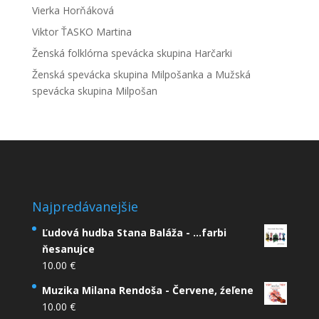
Vierka Horňáková
Viktor ŤASKO Martina
Ženská folklórna spevácka skupina Harčarki
Ženská spevácka skupina Milpošanka a Mužská
spevácka skupina Milpošan
Najpredávanejšie
Ľudová hudba Stana Baláža - ...farbi
ňesanujce
10.00
€
Muzika Milana Rendoša - Červene, źeľene
10.00
€