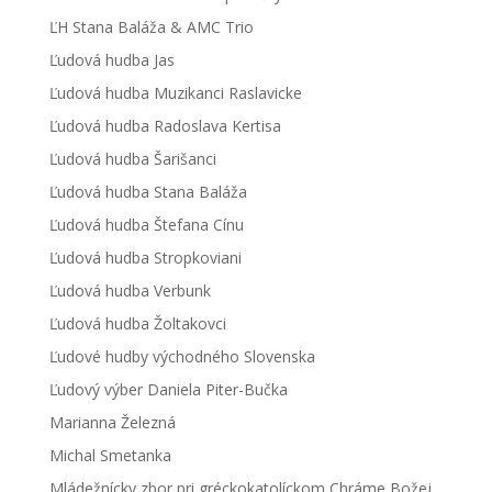
ĽH Stana Baláža & AMC Trio
Ľudová hudba Jas
Ľudová hudba Muzikanci Raslavicke
Ľudová hudba Radoslava Kertisa
Ľudová hudba Šarišanci
Ľudová hudba Stana Baláža
Ľudová hudba Štefana Cínu
Ľudová hudba Stropkoviani
Ľudová hudba Verbunk
Ľudová hudba Žoltakovci
Ľudové hudby východného Slovenska
Ľudový výber Daniela Piter-Bučka
Marianna Železná
Michal Smetanka
Mládežnícky zbor pri gréckokatolíckom Chráme Božej