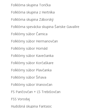
Folklórna skupina Torička
Folklórna skupina z Hertníka
Folklórna skupina Záborský
Folklórna spevácka skupina Šariske Gavaľire
Folklórny súbor Čarnica
Folklórny súbor Hermanovčan
Folklórny súbor Hornád
Folklórny súbor Kavečianka
Folklórny súbor Korčaškare
Folklórny súbor Plavčanka
Folklórny súbor Šiňava
Folklórny súbor Vranovčan
FS Paričovčan + ĽS Trebišovčan
FSS Vorodaj
Hudobná skupina Fantasic