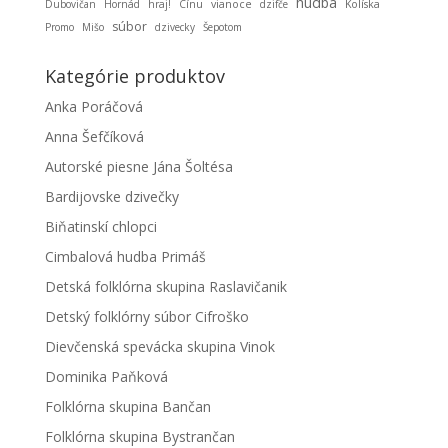
hudba
Dubovičan
Hornád
hraj!
Cínu
vianoce
dzifče
Kolíska
súbor
Promo
Mišo
dzivecky
Šepotom
Kategórie produktov
Anka Poráčová
Anna Šefčíková
Autorské piesne Jána Šoltésa
Bardijovske dzivečky
Biňatinskí chlopci
Cimbalová hudba Primáš
Detská folklórna skupina Raslavičanik
Detský folklórny súbor Cifroško
Dievčenská spevácka skupina Vinok
Dominika Paňková
Folklórna skupina Bančan
Folklórna skupina Bystrančan