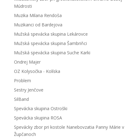
Múdrosti
Muzika Milana Rendoša
Muzikanci od Bardejova
Mužská spevácka skupina Lekárovce
Mužská spevácka skupina Šambriňci
Mužská spevácka skupina Suche Karki
Ondrej Majer
OZ Kolysočka - Kolíska
Problem
Sestry Jenčove
SilBand
Spevácka skupina Ostroški
Spevácka skupina ROSA
Spevácky zbor pri kostole Nanebovzatia Panny Márie v
Župčanoch