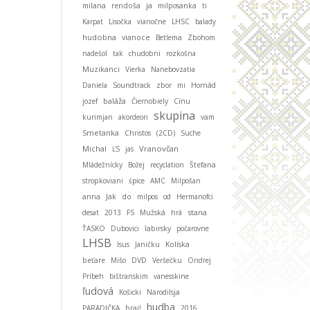
ja
milana
rendoša
milposanka
ti
Karpat
Lisočka
vianočne
LHSC
balady
hudobna
vianoce
Betlema
Zbohom
nadešol
tak
chudobni
rozkošna
Muzikanci
Vierka
Nanebovzatia
Daniela
Soundtrack
zbor
mi
Hornád
baláža
jozef
Čiernobiely
Cínu
skupina
kurimjan
akordeon
vam
Smetanka
Christos
(2CD)
Suche
Michal
Vranovčan
ĽS
jas
Mládežnícky
Božej
recyclation
Štefana
stropkoviani
śpice
AMC
Milpošan
anna
Jak
do
milpos
od
Hermanofci
stana
desat
2013
FS
Mužská
hrá
ŤASKO
Dubovici
labirsky
počarovne
LHSB
Isus
Janičku
Kolíska
beťare
Mišo
DVD
Veršečku
Ondrej
Príbeh
bištranskim
vanesskine
ľudová
Košicki
Narodilsja
hudba
PARADIČKA
hraj!
2016