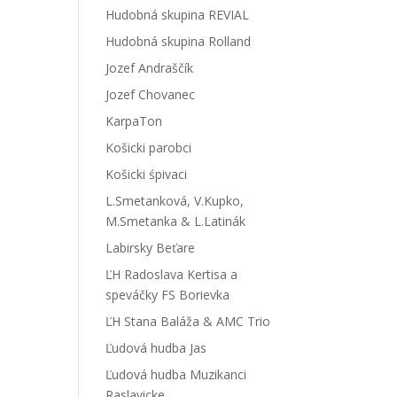
Hudobná skupina REVIAL
Hudobná skupina Rolland
Jozef Andraščík
Jozef Chovanec
KarpaTon
Košicki parobci
Košicki śpivaci
L.Smetanková, V.Kupko,
M.Smetanka & L.Latinák
Labirsky Beťare
ĽH Radoslava Kertisa a
speváčky FS Borievka
ĽH Stana Baláža & AMC Trio
Ľudová hudba Jas
Ľudová hudba Muzikanci
Raslavicke