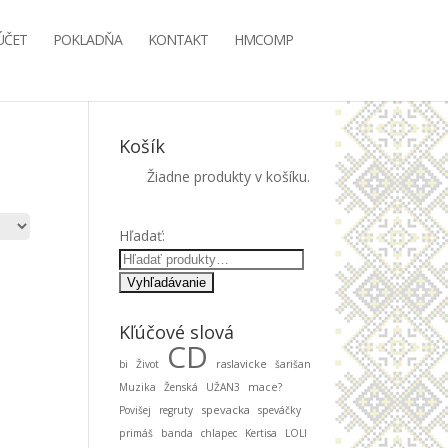
ÚČET
POKLADŇA
KONTAKT
HMCOMP
Košík
Žiadne produkty v košíku.
Hľadať:
Kľúčové slová
CD
bi
Život
raslavicke
šarišan
Muzika
Ženská
UŽAN3
mace?
spevacka
Povišej
regruty
speváčky
primáš
banda
chlapec
Kertisa
LOLI