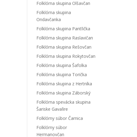
Folklórna skupina Olšavčan
Folklórna skupina
Ondavčanka
Folklórna skupina Pantľička
Folklórna skupina Raslavičan
Folklórna skupina Rešovčan
Folklórna skupina Rokytovčan
Folklórna skupina Šafolka
Folklórna skupina Torička
Folklórna skupina z Hertníka
Folklórna skupina Záborský
Folklórna spevácka skupina
Šariske Gavaľire
Folklórny súbor Čarnica
Folklórny súbor
Hermanovčan