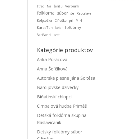
štred
Na
Šarišu
Verbunk
folklorna
súbor
śe
Radoslava
Kolysočka
Cifroško
pri
MIH
folklórny
KarpaTon
beťar
šarišanci
svet
Kategórie produktov
Anka Poráčová
Anna Šefčíková
Autorské piesne Jána Šoltésa
Bardijovske dzivečky
Biňatinskí chlopci
Cimbalová hudba Primáš
Detská folklórna skupina
Raslavičanik
Detský folklórny súbor
Cifroško