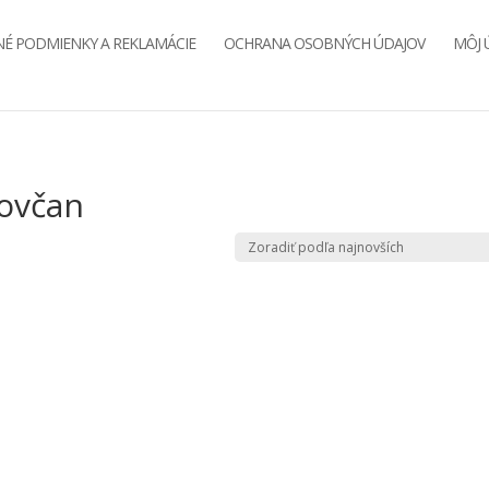
É PODMIENKY A REKLAMÁCIE
OCHRANA OSOBNÝCH ÚDAJOV
MÔJ 
šovčan