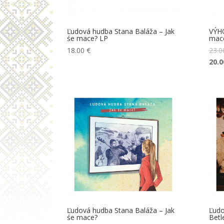
Ľudová hudba Stana Baláža – Jak
VÝHO
śe mace? LP
mace
18.00
€
23.
20.
Ľudová hudba Stana Baláža – Jak
Ľudo
śe mace?
Bet