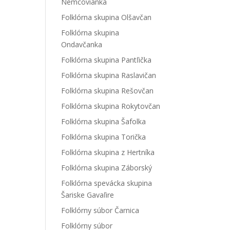
Nemcovianka
Folklórna skupina Olšavčan
Folklórna skupina
Ondavčanka
Folklórna skupina Pantľička
Folklórna skupina Raslavičan
Folklórna skupina Rešovčan
Folklórna skupina Rokytovčan
Folklórna skupina Šafolka
Folklórna skupina Torička
Folklórna skupina z Hertníka
Folklórna skupina Záborský
Folklórna spevácka skupina
Šariske Gavaľire
Folklórny súbor Čarnica
Folklórny súbor