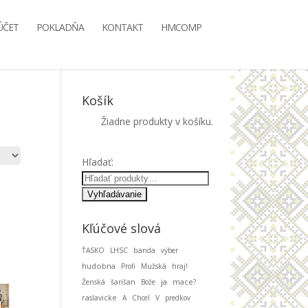
ÚČET
POKLADŇA
KONTAKT
HMCOMP
Košík
Žiadne produkty v košíku.
Hľadať:
Kľúčové slová
ŤASKO
LHSC
banda
výber
hudobna
Profi
Mužská
hraj!
ja
Ženská
šarišan
Bože
mace?
raslavicke
A
Chcel
V
predkov