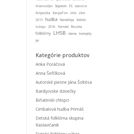
Vranovčan
Šepotom
FS
vianoce
KarpaTon
Kolysočka
chto
zbor
hudba
2013
Narodilsja
Košicki
šuhaju
2016
Hornád
Muzika
LHSB
folklórny
stana
trampoty
Jar
Kategórie produktov
Anka Poráčová
Anna Šefčíková
Autorské piesne Jána Šoltésa
Bardijovske dzivečky
Biňatinskí chlopci
Cimbalová hudba Primáš
Detská folklórna skupina
Raslavičanik
Detský folklórny súbor