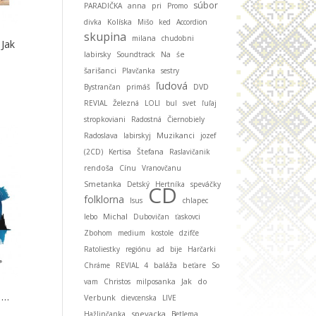
súbor
PARADIČKA
anna
pri
Promo
divka
Kolíska
Mišo
ked
Accordion
skupina
milana
chudobni
Jak
labirsky
Soundtrack
Na
śe
šarišanci
Plavčanka
sestry
ľudová
Bystrančan
primáš
DVD
REVIAL
Železná
LOLI
bul
svet
ľuľaj
stropkoviani
Radostná
Čiernobiely
Muzikanci
Radoslava
labirskyj
jozef
(2CD)
Kertisa
Štefana
Raslavičanik
rendoša
Cínu
Vranovčanu
Smetanka
Detský
Hertníka
speváčky
CD
folklorna
Isus
chlapec
Michal
lebo
Dubovičan
ťaskovci
Zbohom
medium
kostole
dzifče
Ratoliestky
regiónu
ad
bije
Harčarki
baláža
Chráme
REVIAL 4
beťare
So
vam
Christos
milposanka
Jak
do
 …
Verbunk
dievcenska
LIVE
spevacka
Hažlinčanka
Betlema