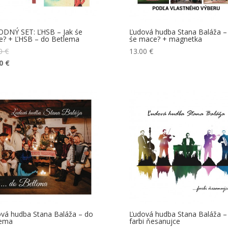
DNÝ SET: ĽHSB – Jak śe
Ľudová hudba Stana Baláža – 
? + ĽHSB – do Betlema
śe mace? + magnetka
00
€
13.00
€
00
€
vá hudba Stana Baláža – do
Ľudová hudba Stana Baláža –
lema
farbi ňesanujce