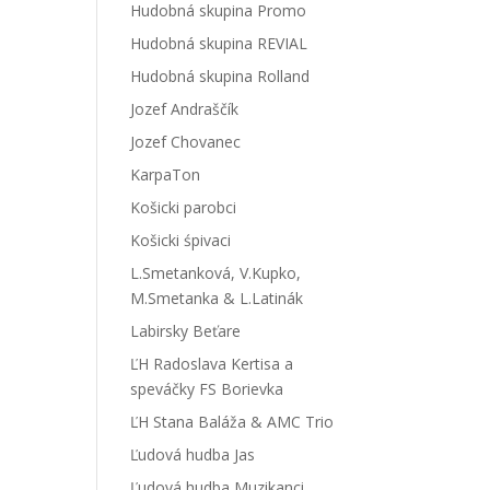
Hudobná skupina Promo
Hudobná skupina REVIAL
Hudobná skupina Rolland
Jozef Andraščík
Jozef Chovanec
KarpaTon
Košicki parobci
Košicki śpivaci
L.Smetanková, V.Kupko,
M.Smetanka & L.Latinák
Labirsky Beťare
ĽH Radoslava Kertisa a
speváčky FS Borievka
ĽH Stana Baláža & AMC Trio
Ľudová hudba Jas
Ľudová hudba Muzikanci