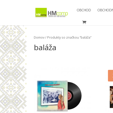
OBCHOD
OBCHODN
Domov
/ Produkty so značkou “baláža”
baláža