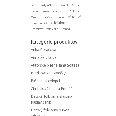
Panny
Kolysočka
Mužská
LHSC
nad
miloval
šariske
Betlema
pri
2013
śe
Muzika
speváčky
Zbohom
VÝHODNÝ
folklorna
ja
anna
GOLD
Radoslava
raslavicke
Hornád
Kategórie produktov
Anka Poráčová
Anna Šefčíková
Autorské piesne Jána Šoltésa
Bardijovske dzivečky
Biňatinskí chlopci
Cimbalová hudba Primáš
Detská folklórna skupina
Raslavičanik
Detský folklórny súbor
Cifroško