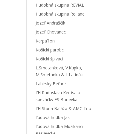
Hudobná skupina REVIAL
Hudobná skupina Rolland
Jozef Andraščík
Jozef Chovanec
KarpaTon
Košicki parobci
Košicki śpivaci
L.Smetanková, V.Kupko,
M.Smetanka & L.Latinák
Labirsky Beťare
ĽH Radoslava Kertisa a
speváčky FS Borievka
ĽH Stana Baláža & AMC Trio
Ľudová hudba Jas
Ľudová hudba Muzikanci
Raslavicke