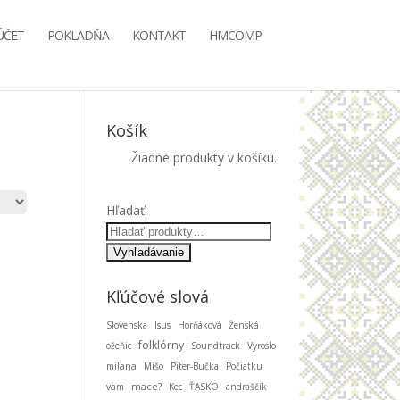
ÚČET
POKLADŇA
KONTAKT
HMCOMP
Košík
Žiadne produkty v košíku.
Hľadať:
Kľúčové slová
Slovenska
Isus
Horňáková
Ženská
folklórny
ožeňic
Soundtrack
Vyroslo
milana
Mišo
Piter-Bučka
Počiatku
vam
mace?
Kec
ŤASKO
andraščík