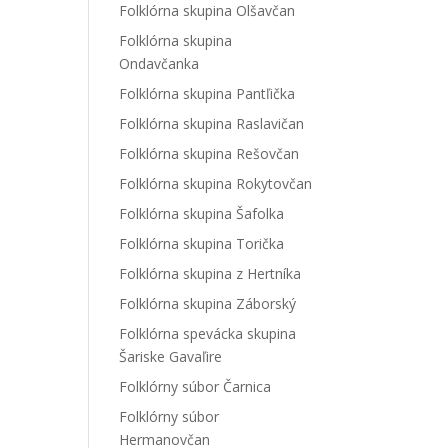
Folklórna skupina Olšavčan
Folklórna skupina
Ondavčanka
Folklórna skupina Pantľička
Folklórna skupina Raslavičan
Folklórna skupina Rešovčan
Folklórna skupina Rokytovčan
Folklórna skupina Šafolka
Folklórna skupina Torička
Folklórna skupina z Hertníka
Folklórna skupina Záborský
Folklórna spevácka skupina
Šariske Gavaľire
Folklórny súbor Čarnica
Folklórny súbor
Hermanovčan