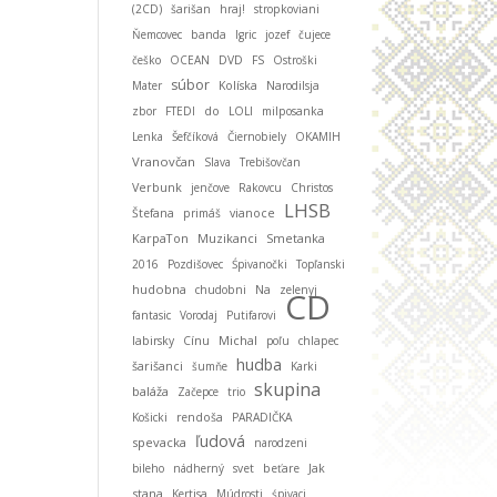
(2CD)
šarišan
hraj!
stropkoviani
Ňemcovec
banda
Igric
jozef
čujece
češko
OCEAN
DVD
FS
Ostroški
súbor
Mater
Kolíska
Narodilsja
zbor
FTEDI
do
LOLI
milposanka
Lenka
Šefčíková
Čiernobiely
OKAMIH
Vranovčan
Slava
Trebišovčan
Verbunk
jenčove
Rakovcu
Christos
LHSB
Štefana
primáš
vianoce
KarpaTon
Muzikanci
Smetanka
2016
Pozdišovec
Śpivanočki
Topľanski
hudobna
chudobni
Na
zelenyj
CD
fantasic
Vorodaj
Putifarovi
Michal
labirsky
Cínu
poľu
chlapec
hudba
šarišanci
šumňe
Karki
skupina
baláža
Začepce
trio
Košicki
rendoša
PARADIČKA
ľudová
spevacka
narodzeni
bileho
nádherný
svet
beťare
Jak
stana
Kertisa
Múdrosti
śpivaci