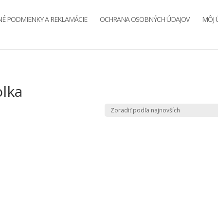
É PODMIENKY A REKLAMÁCIE
OCHRANA OSOBNÝCH ÚDAJOV
MÔJ 
olka