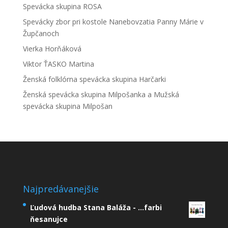
Spevácka skupina ROSA
Spevácky zbor pri kostole Nanebovzatia Panny Márie v
Župčanoch
Vierka Horňáková
Viktor ŤASKO Martina
Ženská folklórna spevácka skupina Harčarki
Ženská spevácka skupina Milpošanka a Mužská
spevácka skupina Milpošan
Najpredávanejšie
Ľudová hudba Stana Baláža - ...farbi
ňesanujce