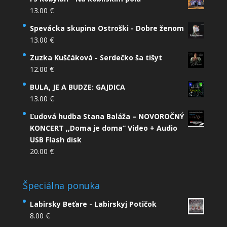
13.00
€
Spevácka skupina Ostroški - Dobre ženom
13.00
€
Zuzka Kuščáková - Serdečko ša tišyt
12.00
€
BULA, JE A BUDZE: GAJDICA
13.00
€
Ľudová hudba Stana Baláža – NOVOROČNÝ
KONCERT ,,Doma je doma” Video + Audio
USB Flash disk
20.00
€
Špeciálna ponuka
Labirsky Beťare - Labirskyj Potičok
8.00
€