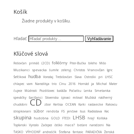
Košík
Žiadne produkty v košíku.
Hľadať:
Kľúčové slová
folklórny
Rešovčan
primáš
(2CD)
Piter-Bučka
bileho
Mišo
Muzikanci
spevacka
Vranovčan
šumňe
zelenyj
Christos
Igric
hudba
Šefčíková
Vorodaj
Trebišovčan
Slava
Ostroški
pri
LHSC
ja
Michal
chlapec
vam
Narodilsja
trio
Cínu
2016
Hornád
Mater
baláža
Smetanka
čujece
Múdrosti
Pozdišovec
Počiatku
Lenka
speváčky
šarišanci
Slovenska
śpivaci
miloval
Mužská
nádherný
CD
chudobni
zbor
Kertisa
OCEAN
Karki
raslavicke
Rakovcu
súbor
stropkoviani
rendoša
FS
jenčove
Isus
Radoslava
Kec
LHSB
skupina
hudobna
GOLD
FTEDI
hraj!
Kolíska
Topľanski
Vyroslo
Začepce
češko
mace?
beťare
narodzeni
Na
ŤASKO
VÝHODNÝ
andraščík
Štefana
fantasic
PARADIČKA
Ženská