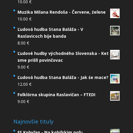
10.00
€
Muzika Milana Rendoša - Červene, źeľene
10.00
€
Ľudová hudba Stana Baláža - V
Raslavicoch bije banda
8.00
€
Ľudové hudby východného Slovenska - Ket
sme prišľi povinčovac
9.00
€
Ľudová hudba Stana Baláža - Jak śe mace?
12.00
€
Folklórna skupina Raslavičan – FTEDI
9.00
€
Najnovšie tituly
FS Kobyľan - Na kobiľskim poľu