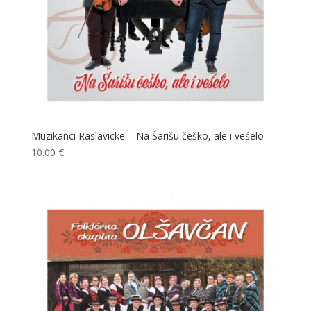
Muzikanci Raslavicke – Na Šarišu češko, ale i veśelo
10.00
€