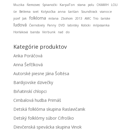
KarpaTon
stana
Muzika
Ňemcovec
Śpivanočki
poľu
OKAMIH
LOLI
śe
Betlema
svet
Kolysočka
anna
šarišan
Soundtrack
vianoce
folklorna
jozef
Jak
milana
Zbohom
2013
AMC Trio
šariske
ľudová
Čiernobiely
Panny
DVD
labirsky
Košicki
milposanka
Horňáková
banda
Verbunk
nad
do
Kategórie produktov
Anka Poráčová
Anna Šefčíková
Autorské piesne Jána Šoltésa
Bardijovske dzivečky
Biňatinskí chlopci
Cimbalová hudba Primáš
Detská folklórna skupina Raslavičanik
Detský folklórny súbor Cifroško
Dievčenská spevácka skupina Vinok