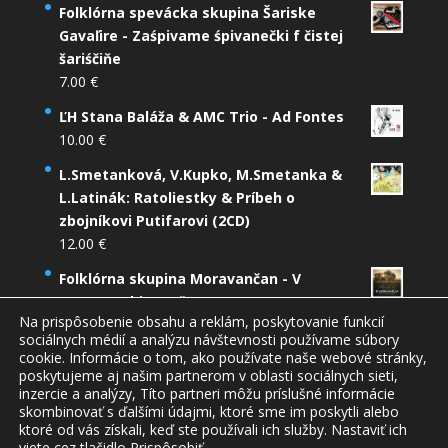
Folklórna spevácka skupina Šariske
Gavaľire - Zaśpivame śpivanečki f čistej
šariśčiňe
7.00
€
ĽH Stana Baláža & AMC Trio - Ad Fontes
10.00
€
L.Smetanková, V.Kupko, M.Smetanka &
L.Latinák: Ratoliestky & Príbeh o
zbojníkovi Putifarovi (2CD)
12.00
€
Folklórna skupina Moravančan - V
Murovenskim poľu (2CD)
Na prispôsobenie obsahu a reklám, poskytovanie funkcií
12.00
€
sociálnych médií a analýzu návštevnosti používame súbory
cookie. Informácie o tom, ako používate naše webové stránky,
poskytujeme aj našim partnerom v oblasti sociálnych sieti,
inzercie a analýzy, Títo partneri môžu príslušné informácie
skombinovať s ďalšími údajmi, ktoré sme im poskytli alebo
ktoré od vás získali, keď ste používali ich služby. Nastaviť ich
viete cez tlačidlo
Prispôsobiť
.