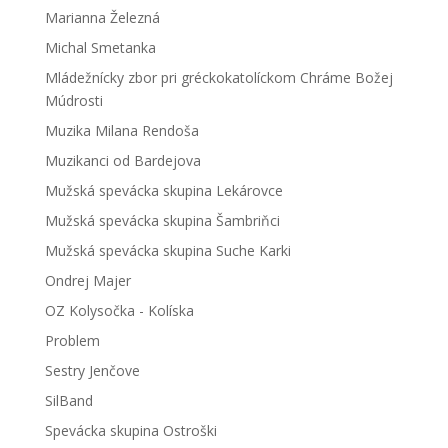
Marianna Železná
Michal Smetanka
Mládežnícky zbor pri gréckokatolíckom Chráme Božej
Múdrosti
Muzika Milana Rendoša
Muzikanci od Bardejova
Mužská spevácka skupina Lekárovce
Mužská spevácka skupina Šambriňci
Mužská spevácka skupina Suche Karki
Ondrej Majer
OZ Kolysočka - Kolíska
Problem
Sestry Jenčove
SilBand
Spevácka skupina Ostroški