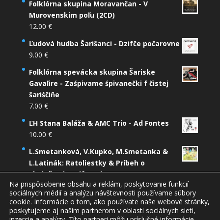
Folklórna skupina Moravančan - V
Murovenskim poľu (2CD)
12.00
€
Ľudová hudba Šarišanci - Dzifče počarovne
9.00
€
Folklórna spevácka skupina Šariske
Gavaľire - Zaśpivame śpivanečki f čistej
šariśčiňe
7.00
€
ĽH Stana Baláža & AMC Trio - Ad Fontes
10.00
€
L.Smetanková, V.Kupko, M.Smetanka &
L.Latinák: Ratoliestky & Príbeh o
zbojníkovi Putifarovi (2CD)
Na prispôsobenie obsahu a reklám, poskytovanie funkcií
12.00
€
sociálnych médií a analýzu návštevnosti používame súbory
cookie. Informácie o tom, ako používate naše webové stránky,
poskytujeme aj našim partnerom v oblasti sociálnych sieti,
inzercie a analýzy, Títo partneri môžu príslušné informácie