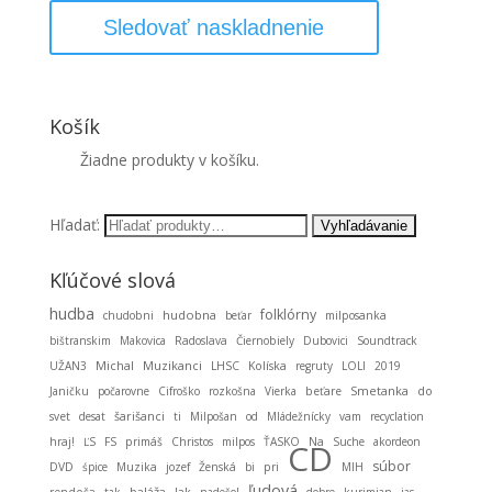
Sledovať naskladnenie
Košík
Žiadne produkty v košíku.
Hľadať:
Kľúčové slová
hudba
folklórny
hudobna
chudobni
beťar
milposanka
bištranskim
Makovica
Radoslava
Čiernobiely
Dubovici
Soundtrack
Michal
Muzikanci
UŽAN3
LHSC
Kolíska
regruty
LOLI
2019
Smetanka
Janičku
počarovne
Cifroško
rozkošna
Vierka
beťare
do
svet
desat
šarišanci
ti
Milpošan
od
Mládežnícky
vam
recyclation
hraj!
ĽS
FS
primáš
Christos
milpos
ŤASKO
Na
Suche
akordeon
CD
súbor
DVD
śpice
Muzika
jozef
Ženská
bi
pri
MIH
ľudová
baláža
rendoša
tak
Jak
nadešol
dobre
kurimjan
jas