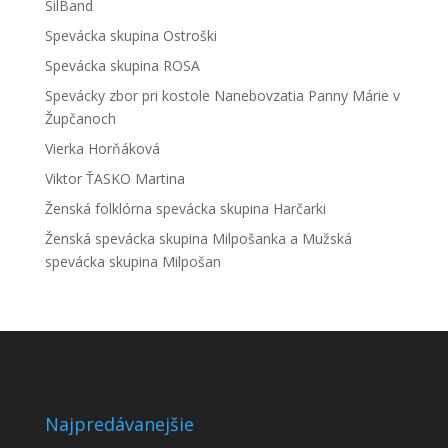
SilBand
Spevácka skupina Ostroški
Spevácka skupina ROSA
Spevácky zbor pri kostole Nanebovzatia Panny Márie v
Župčanoch
Vierka Horňáková
Viktor ŤASKO Martina
Ženská folklórna spevácka skupina Harčarki
Ženská spevácka skupina Milpošanka a Mužská
spevácka skupina Milpošan
Najpredávanejšie