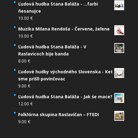
Ľudová hudba Stana Baláža - ...farbi
ňesanujce
10.00
€
Muzika Milana Rendoša - Červene, źeľene
10.00
€
Ľudová hudba Stana Baláža - V
Raslavicoch bije banda
8.00
€
Ľudové hudby východného Slovenska - Ket
sme prišľi povinčovac
9.00
€
Ľudová hudba Stana Baláža - Jak śe mace?
12.00
€
Folklórna skupina Raslavičan – FTEDI
9.00
€