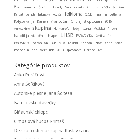
Život
vianoce
Štefana
balady
Nanebovzatia
Cínu
speváčky
šarišan
folklorna
Karpat
banda
labirsky
Povišej
(2CD)
hrá
mi
Betlema
ja
Vranovčan
Kolysočka
Daniela
Ondrej
stropkoviani
2016
skupina
stana
vanesskine
Hermanofci
Božej
Mužská
Príbeh
LHSB
Narodilsja
vianočne
chlapec
PARADIČKA
Kertisa
śe
KarpaTon
raslavicke
Isus
Mišo
Košicki
Zbohom
zbor
anna
štred
spevacka
mace?
milana
Verbunk
2013
Hornád
AMC
Kategórie produktov
Anka Poráčová
Anna Šefčíková
Autorské piesne Jána Šoltésa
Bardijovske dzivečky
Biňatinskí chlopci
Cimbalová hudba Primáš
Detská folklórna skupina Raslavičanik