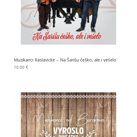
Muzikanci Raslavicke – Na Šarišu češko, ale i veśelo
10.00
€