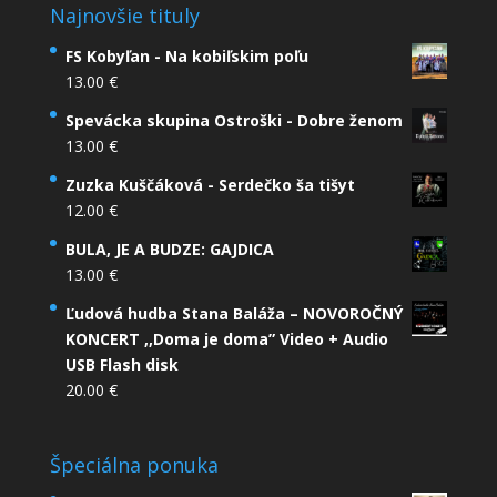
Najnovšie tituly
FS Kobyľan - Na kobiľskim poľu
13.00
€
Spevácka skupina Ostroški - Dobre ženom
13.00
€
Zuzka Kuščáková - Serdečko ša tišyt
12.00
€
BULA, JE A BUDZE: GAJDICA
13.00
€
Ľudová hudba Stana Baláža – NOVOROČNÝ
KONCERT ,,Doma je doma” Video + Audio
USB Flash disk
20.00
€
Špeciálna ponuka