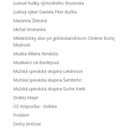
Ľudové hudby východného Slovenska
Ľudový výber Daniela Piter-Bučka
Marianna Železná
Michal Smetanka
Mládežnícky zbor pri gréckokatolíckom Chráme Božej
Múdrosti
Muzika Milana Rendoša
Muzikanci od Bardejova
Mužská spevácka skupina Lekárovce
Mužská spevácka skupina Šambriňci
Mužská spevácka skupina Suche Karki
Ondrej Majer
OZ Kolysočka - Kolíska
Problem
Sestry Jenčove