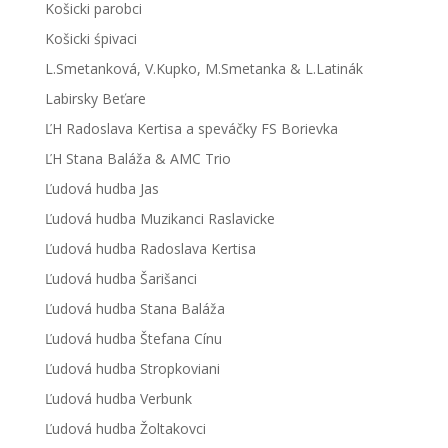
Košicki parobci
Košicki śpivaci
L.Smetanková, V.Kupko, M.Smetanka & L.Latinák
Labirsky Beťare
ĽH Radoslava Kertisa a speváčky FS Borievka
ĽH Stana Baláža & AMC Trio
Ľudová hudba Jas
Ľudová hudba Muzikanci Raslavicke
Ľudová hudba Radoslava Kertisa
Ľudová hudba Šarišanci
Ľudová hudba Stana Baláža
Ľudová hudba Štefana Cínu
Ľudová hudba Stropkoviani
Ľudová hudba Verbunk
Ľudová hudba Žoltakovci