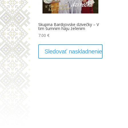
Skupina Bardijovske dzivečky – V
tim šumnim háju źeľenim
7.00
€
Sledovať naskladnenie