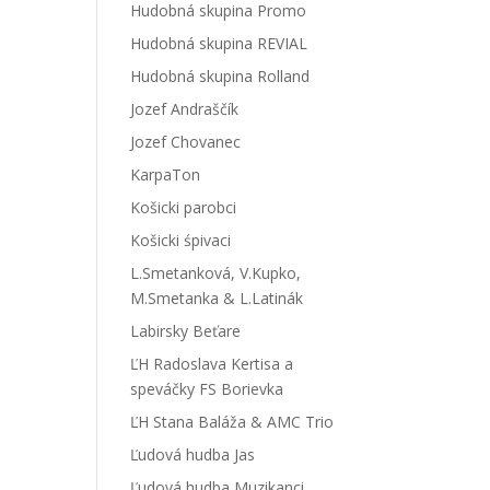
Hudobná skupina Promo
Hudobná skupina REVIAL
Hudobná skupina Rolland
Jozef Andraščík
Jozef Chovanec
KarpaTon
Košicki parobci
Košicki śpivaci
L.Smetanková, V.Kupko,
M.Smetanka & L.Latinák
Labirsky Beťare
ĽH Radoslava Kertisa a
speváčky FS Borievka
ĽH Stana Baláža & AMC Trio
Ľudová hudba Jas
Ľudová hudba Muzikanci