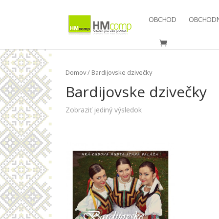
OBCHOD
OBCHODN
Domov
/ Bardijovske dzivečky
Bardijovske dzivečky
Zobraziť jediný výsledok