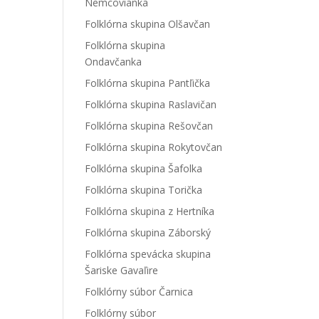
Nemcovianka
Folklórna skupina Olšavčan
Folklórna skupina
Ondavčanka
Folklórna skupina Pantľička
Folklórna skupina Raslavičan
Folklórna skupina Rešovčan
Folklórna skupina Rokytovčan
Folklórna skupina Šafolka
Folklórna skupina Torička
Folklórna skupina z Hertníka
Folklórna skupina Záborský
Folklórna spevácka skupina
Šariske Gavaľire
Folklórny súbor Čarnica
Folklórny súbor