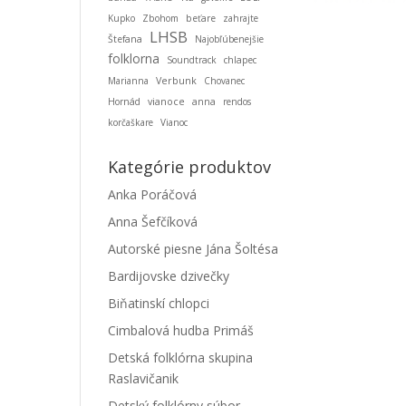
Kupko
Zbohom
beťare
zahrajte
LHSB
Štefana
Najobľúbenejšie
folklorna
Soundtrack
chlapec
Marianna
Verbunk
Chovanec
Hornád
vianoce
anna
rendos
korčaškare
Vianoc
Kategórie produktov
Anka Poráčová
Anna Šefčíková
Autorské piesne Jána Šoltésa
Bardijovske dzivečky
Biňatinskí chlopci
Cimbalová hudba Primáš
Detská folklórna skupina
Raslavičanik
Detský folklórny súbor