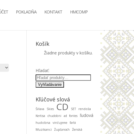
ÚČET
POKLADŇA
KONTAKT
HMCOMP
Košík
Žiadne produkty v košíku.
Hľadať:
Kľúčové slová
CD
Šiňava
Skies
SET
rendoša
ľudová
Kertisa
chudobni
ad fontes
hudobna
vinčujeme
farbi
Muzikanci
Župčanoch
Ženská