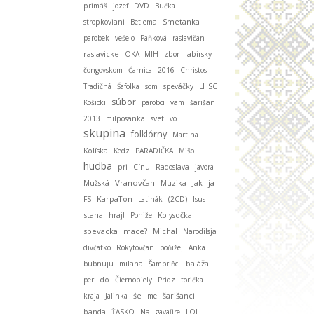
primáš
jozef
DVD
Bučka
Smetanka
stropkoviani
Betlema
parobek
veśelo
Paňková
raslavičan
raslavicke
OKA MIH
zbor
labirsky
čongovskom
Čarnica
2016
Christos
Tradičná
Šafolka
som
speváčky
LHSC
súbor
Košicki
parobci
vam
šarišan
2013
milposanka
svet
vo
skupina
folklórny
Martina
Kolíska
Kedz
PARADIČKA
Mišo
hudba
pri
Cínu
Radoslava
javora
Vranovčan
ja
Mužská
Muzika
Jak
KarpaTon
FS
Latinák
(2CD)
Isus
stana
hraj!
Poniže
Kolysočka
spevacka
Michal
mace?
Narodilsja
divćatko
Rokytovčan
poňižej
Anka
baláža
bubnuju
milana
Šambriňci
per
do
Čiernobiely
Pridz
torička
kraja
Jalinka
śe
me
šarišanci
banda
ŤASKO
Na
gavaľire
LOLI