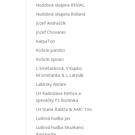
Hudobná skupina REVIAL
Hudobná skupina Rolland
Jozef Andraščík
Jozef Chovanec
KarpaTon
Košicki parobci
Košicki śpivaci
L.Smetanková, V.Kupko,
M.Smetanka & L.Latinák
Labirsky Beťare
ĽH Radoslava Kertisa a
speváčky FS Borievka
ĽH Stana Baláža & AMC Trio
Ľudová hudba Jas
Ľudová hudba Muzikanci
Raslavicke