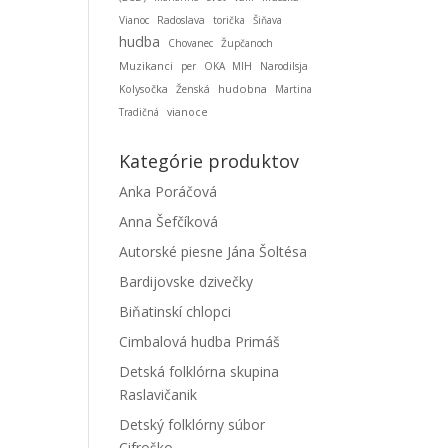
Vianoc
Radoslava
torička
Šiňava
hudba
Chovanec
Župčanoch
Muzikanci
per
OKA MIH
Narodilsja
hudobna
Kolysočka
Ženská
Martina
Tradičná
vianoce
Kategórie produktov
Anka Poráčová
Anna Šefčíková
Autorské piesne Jána Šoltésa
Bardijovske dzivečky
Biňatinskí chlopci
Cimbalová hudba Primáš
Detská folklórna skupina
Raslavičanik
Detský folklórny súbor
Cifroško