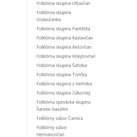
Folklórna skupina Olšavčan
Folklórna skupina
Ondavčanka
Folklórna skupina Pantľička
Folklórna skupina Raslavičan
Folklórna skupina Rešovčan
Folklórna skupina Rokytovčan
Folklórna skupina Šafolka
Folklórna skupina Torička
Folklórna skupina z Hertníka
Folklórna skupina Záborský
Folklórna spevácka skupina
Šariske Gavaľire
Folklórny súbor Čarnica
Folklórny súbor
Hermanovčan