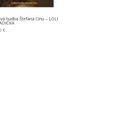
vá hudba Štefana Cínu – LOLI
ADIČKA
00
€