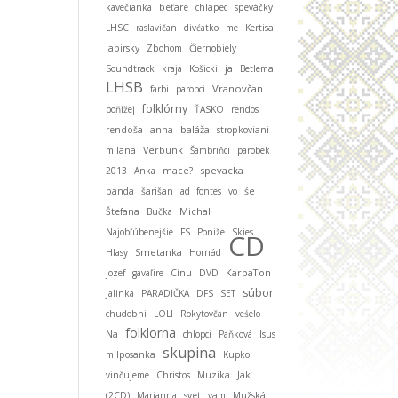
kavečianka
beťare
chlapec
speváčky
LHSC
raslavičan
divćatko
me
Kertisa
labirsky
Zbohom
Čiernobiely
ja
Soundtrack
kraja
Košicki
Betlema
LHSB
Vranovčan
farbi
parobci
folklórny
poňižej
ŤASKO
rendos
baláža
rendoša
anna
stropkoviani
milana
Verbunk
Šambriňci
parobek
spevacka
2013
Anka
mace?
banda
šarišan
ad fontes
vo
śe
Michal
Štefana
Bučka
Najobľúbenejšie
FS
Poniže
Skies
CD
Smetanka
Hlasy
Hornád
KarpaTon
jozef
gavaľire
Cínu
DVD
súbor
Jalinka
PARADIČKA
DFS
SET
chudobni
LOLI
Rokytovčan
veśelo
folklorna
Na
chlopci
Paňková
Isus
skupina
milposanka
Kupko
vinčujeme
Christos
Muzika
Jak
(2CD)
Marianna
svet
vam
Mužská