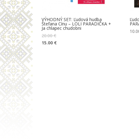
VÝHODNÝ SET: Ľudová hudba
Ľudo
Štefana Cínu – LOLI PARADIČKA +
PAR
Ja chlapec chudobni
10.
20.00
€
15.00
€