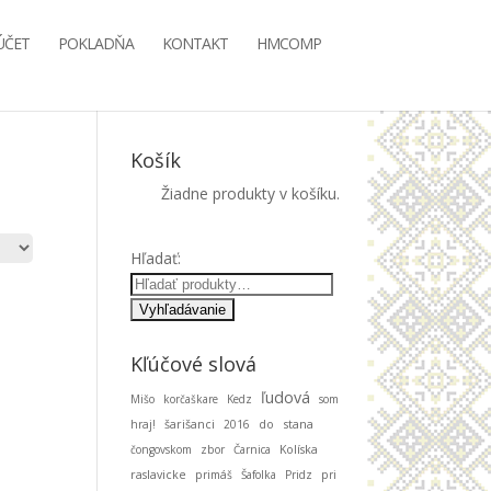
ÚČET
POKLADŇA
KONTAKT
HMCOMP
Košík
Žiadne produkty v košíku.
Hľadať:
Kľúčové slová
ľudová
Mišo
korčaškare
Kedz
som
stana
hraj!
šarišanci
2016
do
čongovskom
zbor
Čarnica
Kolíska
raslavicke
primáš
Šafolka
Pridz
pri