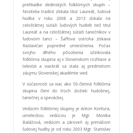
prehliadke dedinských folklórnych skupín –
Nositelia tradícií získala titul Laureát, ľudová
hudba v roku 2008 a 2013 získala na
celoštátnej súťaži ľudových hudieb tiež titul
Laureát a na celoštátnej súťaži tanečníkov v
ľudovom tanci – Šaffova ostroha získava
Raslavičan popredné umiestnenia. Počas
svojho dlhého pôsobenia účinkovala
folklórna skupina aj v Slovenskom rozhlase a
televízii a viackrát sa stala aj predmetom
záujmu Slovenskej akadémie vied.
V súčasnosti sa viac ako 50-členná folklórna
skupina člení do troch zložiek: hudobnej,
tanečnej a speváckej.
Vedúcim folklórnej skupiny je Anton Kontura,
umeleckou vedúcou je Mgr. Monika
Balážová, vedúcim a zároveň aj primášom
ľudovej hudby je od roku 2003 Mgr. Stanislav