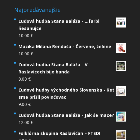
Najpredávanejšie
Ľudová hudba Stana Baláža - ...farbi
ňesanujce
10.00
€
Muzika Milana Rendoša - Červene, źeľene
10.00
€
Ľudová hudba Stana Baláža - V
Raslavicoch bije banda
8.00
€
Ľudové hudby východného Slovenska - Ket
sme prišľi povinčovac
9.00
€
Ľudová hudba Stana Baláža - Jak śe mace?
12.00
€
Folklórna skupina Raslavičan – FTEDI