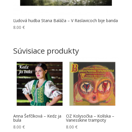
Ľudová hudba Stana Baláža – V Raslavicoch bije banda
8.00
€
Súvisiace produkty
m
Anna Šefčíková – Kedz ja
OZ Kolysočka – Kolíska –
Ľudová
bula
Vanesskine trampoty
– Ja c
8.00
€
8.00
€
10.00