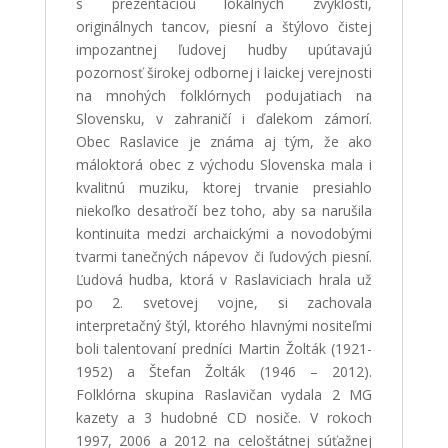
s prezentáciou lokálnych zvyklostí,
originálnych tancov, piesní a štýlovo čistej
impozantnej ľudovej hudby upútavajú
pozornosť širokej odbornej i laickej verejnosti
na mnohých folklórnych podujatiach na
Slovensku, v zahraničí i ďalekom zámorí.
Obec Raslavice je známa aj tým, že ako
máloktorá obec z východu Slovenska mala i
kvalitnú muziku, ktorej trvanie presiahlo
niekoľko desaťročí bez toho, aby sa narušila
kontinuita medzi archaickými a novodobými
tvarmi tanečných nápevov či ľudových piesní.
Ľudová hudba, ktorá v Raslaviciach hrala už
po 2. svetovej vojne, si zachovala
interpretačný štýl, ktorého hlavnými nositeľmi
boli talentovaní predníci Martin Žolták (1921-
1952) a Štefan Žolták (1946 – 2012).
Folklórna skupina Raslavičan vydala 2 MG
kazety a 3 hudobné CD nosiče. V rokoch
1997, 2006 a 2012 na celoštátnej súťažnej