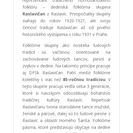
reprezentant tradičného hornošarišského
folklóru – dedinská folklórna skupina
Raslavičan
z Raslavíc. Prvopočiatky skupiny
siahajú do rokov 1920-1921, ale svoju
činnosť traduje Raslavičan až od prvého
historického vystúpenia v roku 1931 v Prahe.
Folklórne skupiny ako nositelia ľudových
tradícií sú väčšinou orientované na
zachovávanie ľudových tancov, piesní a
zvykov v dedine. Na takomto princípe pracuje
aj DFSk Raslavičan. Patrí medzi folklórne
kolektívy s viac než
85-ročnou tradíciou
. V
tejto skupine pracujú vedľa seba 3 generácie,
ktoré si navzájom odovzdávajú bohatstvo
tradičnej kultúry Raslavíc. Repertoár
Raslavičanu tvoria starodávne tance mužské,
ženské a párové, ďalej sú to ľudové piesne z
Raslavíc a oblasti Horného Šariša. Folklórne
pásma, ktoré predstavujú obyčaje na dedine