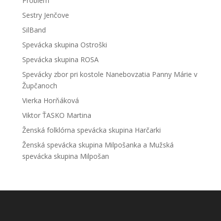
Problem
Sestry Jenčove
SilBand
Spevácka skupina Ostroški
Spevácka skupina ROSA
Spevácky zbor pri kostole Nanebovzatia Panny Márie v
Župčanoch
Vierka Horňáková
Viktor ŤASKO Martina
Ženská folklórna spevácka skupina Harčarki
Ženská spevácka skupina Milpošanka a Mužská
spevácka skupina Milpošan