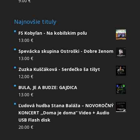
9.00
€
Najnovšie tituly
FS Kobyľan - Na kobiľskim poľu
13.00
€
Spevácka skupina Ostroški - Dobre ženom
13.00
€
Zuzka Kuščáková - Serdečko ša tišyt
12.00
€
BULA, JE A BUDZE: GAJDICA
13.00
€
Ľudová hudba Stana Baláža – NOVOROČNÝ
KONCERT ,,Doma je doma” Video + Audio
USB Flash disk
20.00
€