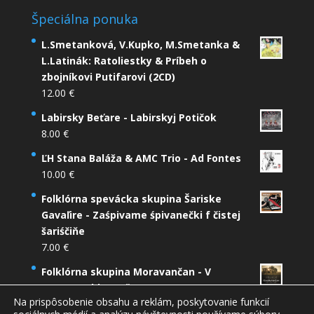
Špeciálna ponuka
L.Smetanková, V.Kupko, M.Smetanka &
L.Latinák: Ratoliestky & Príbeh o
zbojníkovi Putifarovi (2CD)
12.00
€
Labirsky Beťare - Labirskyj Potičok
8.00
€
ĽH Stana Baláža & AMC Trio - Ad Fontes
10.00
€
Folklórna spevácka skupina Šariske
Gavaľire - Zaśpivame śpivanečki f čistej
šariśčiňe
7.00
€
Folklórna skupina Moravančan - V
Murovenskim poľu (2CD)
Na prispôsobenie obsahu a reklám, poskytovanie funkcií
12.00
€