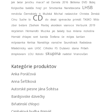
Jak
beťar
Janičku
mace?
od
Daniela
2016
Betlema
DVD
Božej
LHSB
baláža
Smetanka
Kolysočka
hraj!
pri
Nanebovzatia
Michal
rendoša
Čiernobiely
ti
Mužská
raslavicke
Christos
Ženská
CD
spevacka
Cínu
Suche
bi
do
desat
primáš
ŤASKO
Mišo
zbor
beťare
Zbohom
Povišej
akordeon
vianoce
Verbunk
2019
recyclation
Hermanofci
Muzika
jas
balady
Isus
milana
rozkošna
Hornád
chlapec
svet
banda
Štefana
śe
milpos
šarišan
milposanka
Kertisa
Narodilsja
vianočne
Soundtrack
Radoslava
stana
Mládežnícky
vam
LHSC
Cifroško
FS
Dubovici
Príbeh
skupina
Vranovčan
stropkoviani
LOLI
Košicki
nadešol
Kategórie produktov
Anka Poráčová
Anna Šefčíková
Autorské piesne Jána Šoltésa
Bardijovske dzivečky
Biňatinskí chlopci
Cimbalová hudba Primáš