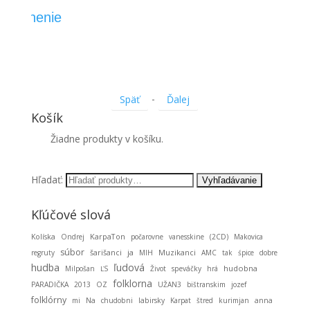
skladnenie
-
Späť
Ďalej
Košík
Žiadne produkty v košíku.
Hľadať:
Kľúčové slová
KarpaTon
Kolíska
Ondrej
počarovne
vanesskine
(2CD)
Makovica
súbor
ja
Muzikanci
regruty
šarišanci
MIH
AMC
tak
śpice
dobre
hudba
ľudová
hudobna
Milpošan
ĽS
Život
speváčky
hrá
folklorna
PARADIČKA
2013
OZ
UŽAN3
bištranskim
jozef
folklórny
mi
Na
chudobni
labirsky
Karpat
štred
kurimjan
anna