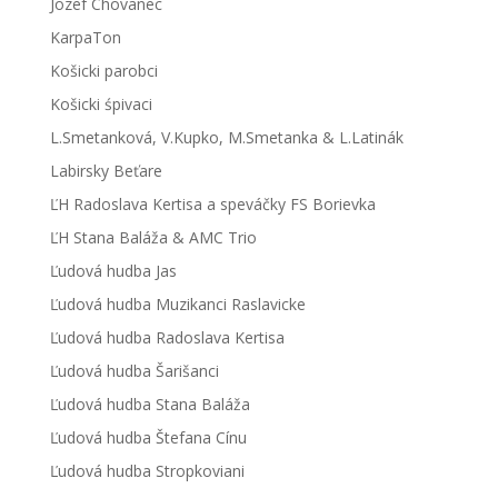
Jozef Chovanec
KarpaTon
Košicki parobci
Košicki śpivaci
L.Smetanková, V.Kupko, M.Smetanka & L.Latinák
Labirsky Beťare
ĽH Radoslava Kertisa a speváčky FS Borievka
ĽH Stana Baláža & AMC Trio
Ľudová hudba Jas
Ľudová hudba Muzikanci Raslavicke
Ľudová hudba Radoslava Kertisa
Ľudová hudba Šarišanci
Ľudová hudba Stana Baláža
Ľudová hudba Štefana Cínu
Ľudová hudba Stropkoviani