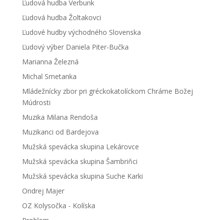
Ľudová hudba Verbunk
Ľudová hudba Žoltakovci
Ľudové hudby východného Slovenska
Ľudový výber Daniela Piter-Bučka
Marianna Železná
Michal Smetanka
Mládežnícky zbor pri gréckokatolíckom Chráme Božej
Múdrosti
Muzika Milana Rendoša
Muzikanci od Bardejova
Mužská spevácka skupina Lekárovce
Mužská spevácka skupina Šambriňci
Mužská spevácka skupina Suche Karki
Ondrej Majer
OZ Kolysočka - Kolíska