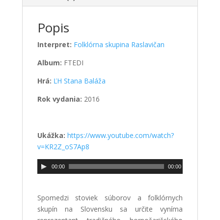
Popis
Interpret:
Folklórna skupina Raslavičan
Album:
FTEDI
Hrá:
ĽH Stana Baláža
Rok vydania:
2016
Ukážka:
https://www.youtube.com/watch?
v=KR2Z_oS7Ap8
00:00
00:00
Spomedzi stoviek súborov a folklórnych
skupín na Slovensku sa určite vyníma