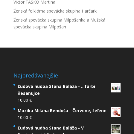
Viktor ŤASKO Martina
Ženská folklórna spevácka skupina Harčarki
Ženská spevácka skupina Milpošanka a Mužská
spevácka skupina Milpošan
Najpredávanejšie
Ľudová hudba Stana Baláža - ...farbi
ňesanujce
10.00
€
Muzika Milana Rendoša - Červene, źeľene
10.00
€
Ľudová hudba Stana Baláža - V