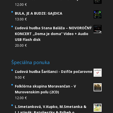
12.00
€
BULA, JE A BUDZE: GAJDICA
13.00
€
Ľudová hudba Stana Baláža – NOVOROČNÝ
KONCERT ,,Doma je doma” Video + Audio
USB Flash disk
20.00
€
Špeciálna ponuka
Ľudová hudba Šarišanci - Dzifče počarovne
9.00
€
Folklórna skupina Moravančan - V
Murovenskim poľu (2CD)
12.00
€
L.Smetanková, V.Kupko, M.Smetanka &
L.Latinák: Ratoliestky & Príbeh o