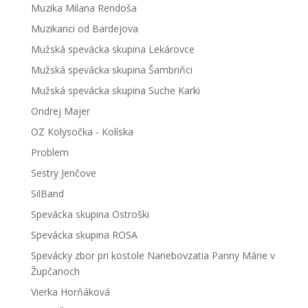
Muzika Milana Rendoša
Muzikanci od Bardejova
Mužská spevácka skupina Lekárovce
Mužská spevácka skupina Šambriňci
Mužská spevácka skupina Suche Karki
Ondrej Majer
OZ Kolysočka - Kolíska
Problem
Sestry Jenčove
SilBand
Spevácka skupina Ostroški
Spevácka skupina ROSA
Spevácky zbor pri kostole Nanebovzatia Panny Márie v
Župčanoch
Vierka Horňáková