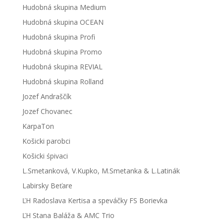
Hudobná skupina Medium
Hudobná skupina OCEAN
Hudobná skupina Profi
Hudobná skupina Promo
Hudobná skupina REVIAL
Hudobná skupina Rolland
Jozef Andraščík
Jozef Chovanec
KarpaTon
Košicki parobci
Košicki śpivaci
L.Smetanková, V.Kupko, M.Smetanka & L.Latinák
Labirsky Beťare
ĽH Radoslava Kertisa a speváčky FS Borievka
ĽH Stana Baláža & AMC Trio