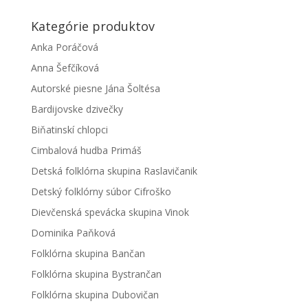
Kategórie produktov
Anka Poráčová
Anna Šefčíková
Autorské piesne Jána Šoltésa
Bardijovske dzivečky
Biňatinskí chlopci
Cimbalová hudba Primáš
Detská folklórna skupina Raslavičanik
Detský folklórny súbor Cifroško
Dievčenská spevácka skupina Vinok
Dominika Paňková
Folklórna skupina Bančan
Folklórna skupina Bystrančan
Folklórna skupina Dubovičan