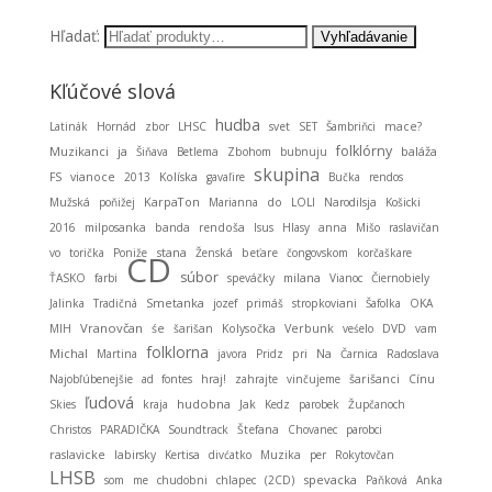
Hľadať:
Kľúčové slová
hudba
Latinák
Hornád
zbor
LHSC
svet
SET
Šambriňci
mace?
folklórny
Muzikanci
ja
baláža
Šiňava
Betlema
Zbohom
bubnuju
skupina
FS
vianoce
2013
Kolíska
gavaľire
Bučka
rendos
KarpaTon
Mužská
poňižej
Marianna
do
LOLI
Narodilsja
Košicki
2016
milposanka
banda
rendoša
Isus
Hlasy
anna
Mišo
raslavičan
stana
vo
torička
Poniže
Ženská
beťare
čongovskom
korčaškare
CD
súbor
ŤASKO
farbi
speváčky
milana
Vianoc
Čiernobiely
Smetanka
Jalinka
Tradičná
jozef
primáš
stropkoviani
Šafolka
OKA
Vranovčan
MIH
śe
šarišan
Kolysočka
Verbunk
veśelo
DVD
vam
folklorna
Michal
Martina
javora
Pridz
pri
Na
Čarnica
Radoslava
Najobľúbenejšie
ad fontes
hraj!
zahrajte
vinčujeme
šarišanci
Cínu
ľudová
hudobna
Skies
kraja
Jak
Kedz
parobek
Župčanoch
Christos
PARADIČKA
Soundtrack
Štefana
Chovanec
parobci
raslavicke
labirsky
Kertisa
divćatko
Muzika
per
Rokytovčan
LHSB
spevacka
som
me
chudobni
chlapec
(2CD)
Paňková
Anka