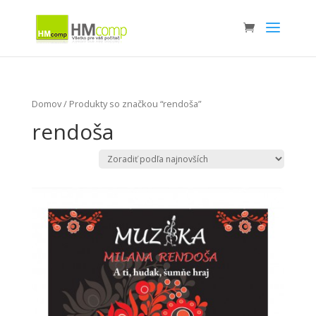
Domov
/ Produkty so značkou “rendoša”
rendoša