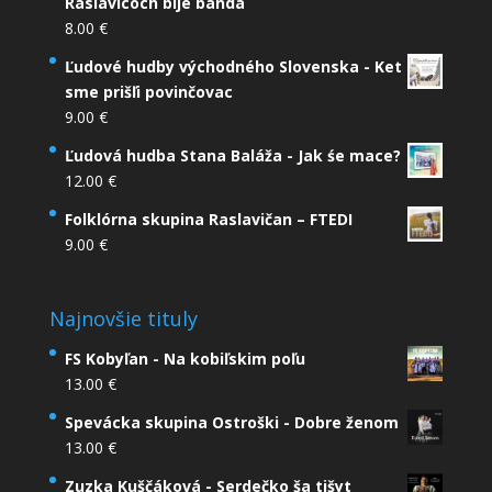
Raslavicoch bije banda
8.00
€
Ľudové hudby východného Slovenska - Ket
sme prišľi povinčovac
9.00
€
Ľudová hudba Stana Baláža - Jak śe mace?
12.00
€
Folklórna skupina Raslavičan – FTEDI
9.00
€
Najnovšie tituly
FS Kobyľan - Na kobiľskim poľu
13.00
€
Spevácka skupina Ostroški - Dobre ženom
13.00
€
Zuzka Kuščáková - Serdečko ša tišyt