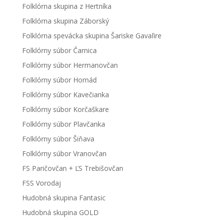
Folklórna skupina z Hertníka
Folklórna skupina Záborský
Folklórna spevácka skupina Šariske Gavaľire
Folklórny súbor Čarnica
Folklórny súbor Hermanovčan
Folklórny súbor Hornád
Folklórny súbor Kavečianka
Folklórny súbor Korčaškare
Folklórny súbor Plavčanka
Folklórny súbor Šiňava
Folklórny súbor Vranovčan
FS Paričovčan + ĽS Trebišovčan
FSS Vorodaj
Hudobná skupina Fantasic
Hudobná skupina GOLD