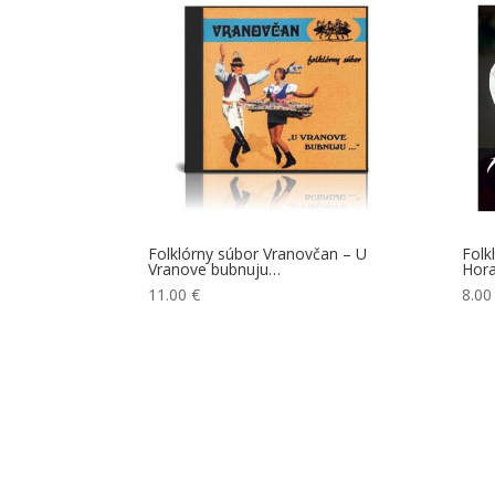
Folklórny súbor Vranovčan – U
Folk
Vranove bubnuju…
Hora
11.00
€
8.0