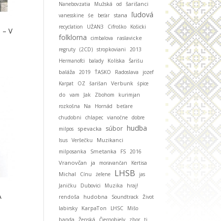
Nanebovzatia
Mužská
od
šarišanci
ľudová
stana
vanesskine
śe
beťar
recyclation
UŽAN3
Cifroško
Košicki
 – V
folklorna
cimbalova
raslavicke
regruty
(2CD)
stropkoviani
2013
Hermanofci
balady
Kolíska
Šarišu
baláža
2019
ŤASKO
Radoslava
jozef
Karpat
OZ
šarišan
Verbunk
śpice
do
vam
Jak
Zbohom
kurimjan
rozkošna
Na
Hornád
beťare
chudobni
chlapec
vianočne
dobre
hudba
súbor
spevacka
milpos
Muzikanci
Isus
Veršečku
Smetanka
milposanka
FS
2016
Vranovčan
ja
moravančan
Kertisa
LHSB
Michal
Cínu
źeľene
jas
Janičku
Dubovici
Muzika
hraj!
A
hudobna
rendoša
Soundtrack
Život
KarpaTon
labirsky
LHSC
Mišo
banda
Ženská
Čiernobiely
zbor
ti