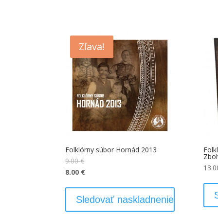
Zľava!
Folklórny súbor Hornád 2013
Folk
Zbo
9.00
€
13.
8.00
€
Sledovať naskladnenie