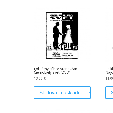
Folklórny súbor Vranovčan –
Folk
Čiernobiely svet (DVD)
Najo
13.00
€
11.
Sledovať naskladnenie