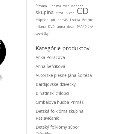
Štefana
Christos
svet
vianoce
CD
skupina
štred
Suche
Milpošan
pri
primáš
Lisočka
Betlema
milana
DVD
anna
desat
PARADIČKA
speváčky
Kategórie produktov
Anka Poráčová
Anna Šefčíková
Autorské piesne Jána Šoltésa
Bardijovske dzivečky
Biňatinskí chlopci
Cimbalová hudba Primáš
Detská folklórna skupina
Raslavičanik
Detský folklórny súbor
Cifroško