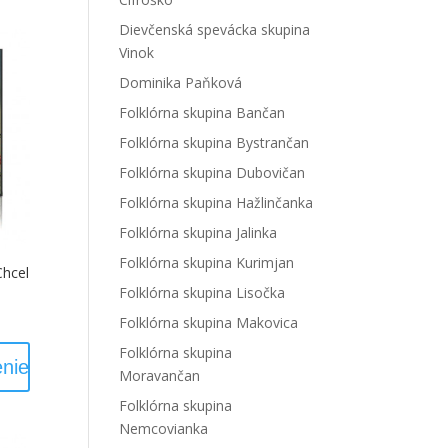
Dievčenská spevácka skupina
Vinok
Dominika Paňková
Folklórna skupina Bančan
Folklórna skupina Bystrančan
Folklórna skupina Dubovičan
Folklórna skupina Hažlinčanka
Folklórna skupina Jalinka
Folklórna skupina Kurimjan
Chcel
Folklórna skupina Lisočka
Folklórna skupina Makovica
Folklórna skupina
nie
Moravančan
Folklórna skupina
Nemcovianka