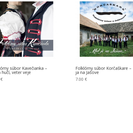
lórny súbor Kavečianka –
Folklórny súbor Korčaškare –
 hučí, veter veje
ja na Jašove
0
€
7.00
€