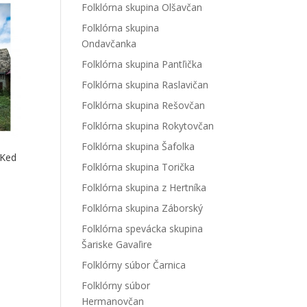
Folklórna skupina Olšavčan
Folklórna skupina
Ondavčanka
Folklórna skupina Pantľička
Folklórna skupina Raslavičan
Folklórna skupina Rešovčan
Folklórna skupina Rokytovčan
Folklórna skupina Šafolka
 Ked
Folklórna skupina Torička
Folklórna skupina z Hertníka
Folklórna skupina Záborský
Folklórna spevácka skupina
Šariske Gavaľire
Folklórny súbor Čarnica
Folklórny súbor
Hermanovčan