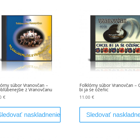
lórny súbor Vranovčan –
Folklórny súbor Vranovčan – 
bľúbenejšie z Vranovčanu
bi ja śe ožeňic
00
€
11.00
€
Sledovať naskladnenie
Sledovať naskladne