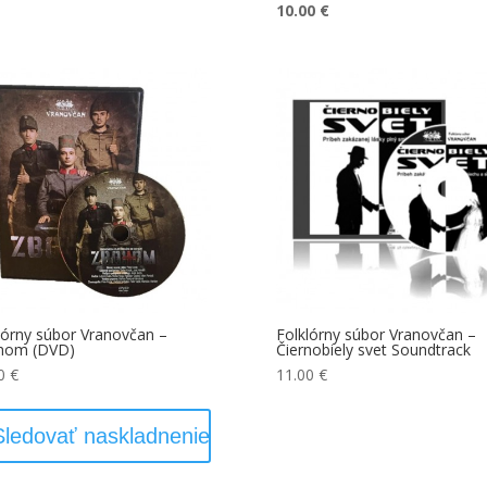
10.00
€
lórny súbor Vranovčan –
Folklórny súbor Vranovčan –
hom (DVD)
Čiernobiely svet Soundtrack
00
€
11.00
€
Sledovať naskladnenie