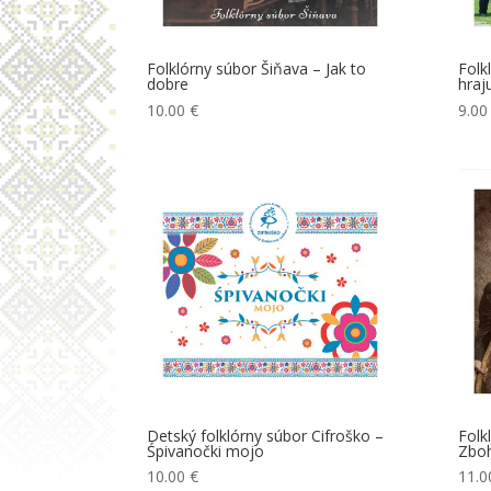
Folklórny súbor Šiňava – Jak to
Folk
dobre
hraj
10.00
€
9.0
Detský folklórny súbor Cifroško –
Folk
Śpivanočki mojo
Zbo
10.00
€
11.