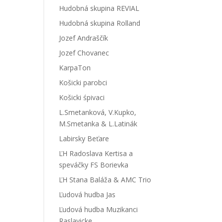
Hudobná skupina REVIAL
Hudobná skupina Rolland
Jozef Andraščík
Jozef Chovanec
KarpaTon
Košicki parobci
Košicki śpivaci
L.Smetanková, V.Kupko,
M.Smetanka & L.Latinák
Labirsky Beťare
ĽH Radoslava Kertisa a
speváčky FS Borievka
ĽH Stana Baláža & AMC Trio
Ľudová hudba Jas
Ľudová hudba Muzikanci
Raslavicke