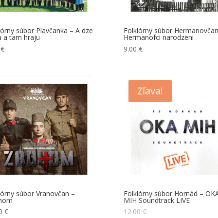
lórny súbor Plavčanka – A dze
Folklórny súbor Hermanovčan
u a tam hraju
Hermanofci narodzeni
0
€
9.00
€
Zľava!
lórny súbor Vranovčan –
Folklórny súbor Hornád – OK
hom
MIH Soundtrack LIVE
00
€
12.00
€