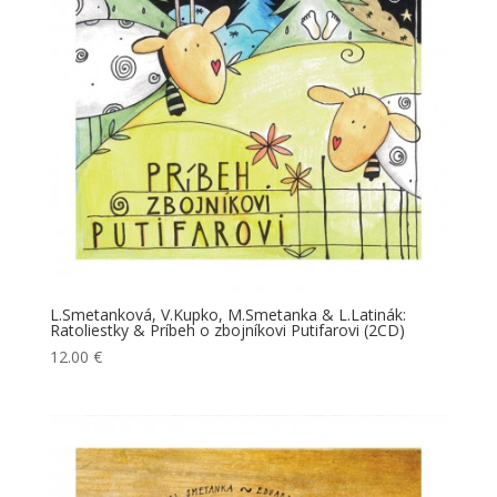
L.Smetanková, V.Kupko, M.Smetanka & L.Latinák:
Ratoliestky & Príbeh o zbojníkovi Putifarovi (2CD)
12.00
€