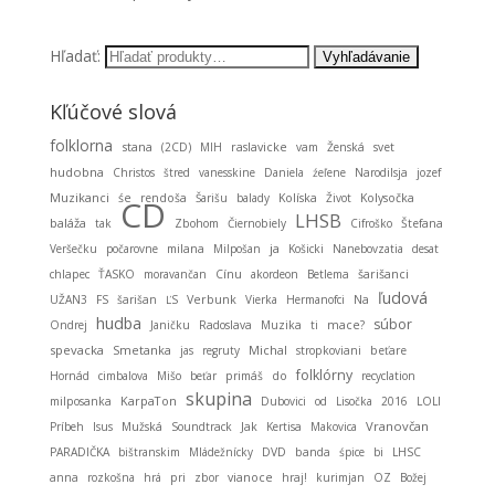
Hľadať:
Kľúčové slová
folklorna
stana
(2CD)
MIH
raslavicke
vam
Ženská
svet
hudobna
Christos
štred
vanesskine
Daniela
źeľene
Narodilsja
jozef
Muzikanci
śe
rendoša
Šarišu
balady
Kolíska
Život
Kolysočka
CD
LHSB
baláža
tak
Zbohom
Čiernobiely
Cifroško
Štefana
ja
Veršečku
počarovne
milana
Milpošan
Košicki
Nanebovzatia
desat
chlapec
ŤASKO
moravančan
Cínu
akordeon
Betlema
šarišanci
ľudová
UŽAN3
FS
šarišan
ĽS
Verbunk
Vierka
Hermanofci
Na
hudba
súbor
Ondrej
Janičku
Radoslava
Muzika
ti
mace?
spevacka
Smetanka
Michal
jas
regruty
stropkoviani
beťare
folklórny
Hornád
cimbalova
Mišo
beťar
primáš
do
recyclation
skupina
KarpaTon
milposanka
Dubovici
od
Lisočka
2016
LOLI
Vranovčan
Príbeh
Isus
Mužská
Soundtrack
Jak
Kertisa
Makovica
PARADIČKA
bištranskim
Mládežnícky
DVD
banda
śpice
bi
LHSC
anna
rozkošna
hrá
pri
zbor
vianoce
hraj!
kurimjan
OZ
Božej