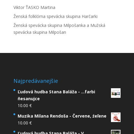
Viktor ŤASKO Martina
Ženská folklórna spevácka skupina Harčarki
Ženská spevácka skupina Milpošanka a Mužská
spevácka skupina Milpošan
Najpredávanejšie
Ľudová hudba Stana Baláža - ...farbi
ňesanujce
10.00
€
Muzika Milana Rendoša - Červene, źeľene
10.00
€
Ľudová hudba Stana Baláža - V