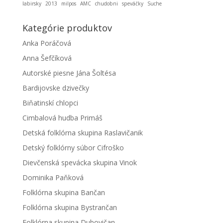
labirsky
2013
milpos
AMC
chudobni
speváčky
Suche
Kategórie produktov
Anka Poráčová
Anna Šefčíková
Autorské piesne Jána Šoltésa
Bardijovske dzivečky
Biňatinskí chlopci
Cimbalová hudba Primáš
Detská folklórna skupina Raslavičanik
Detský folklórny súbor Cifroško
Dievčenská spevácka skupina Vinok
Dominika Paňková
Folklórna skupina Bančan
Folklórna skupina Bystrančan
Folklórna skupina Dubovičan