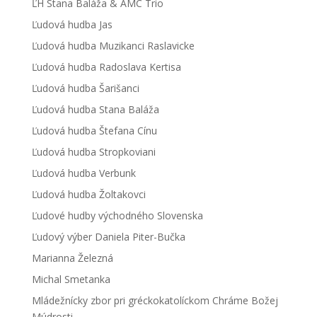
ĽH Stana Baláža & AMC Trio
Ľudová hudba Jas
Ľudová hudba Muzikanci Raslavicke
Ľudová hudba Radoslava Kertisa
Ľudová hudba Šarišanci
Ľudová hudba Stana Baláža
Ľudová hudba Štefana Cínu
Ľudová hudba Stropkoviani
Ľudová hudba Verbunk
Ľudová hudba Žoltakovci
Ľudové hudby východného Slovenska
Ľudový výber Daniela Piter-Bučka
Marianna Železná
Michal Smetanka
Mládežnícky zbor pri gréckokatolíckom Chráme Božej
Múdrosti