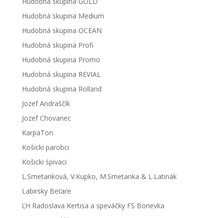
Hudobná skupina GOLD
Hudobná skupina Medium
Hudobná skupina OCEAN
Hudobná skupina Profi
Hudobná skupina Promo
Hudobná skupina REVIAL
Hudobná skupina Rolland
Jozef Andraščík
Jozef Chovanec
KarpaTon
Košicki parobci
Košicki śpivaci
L.Smetanková, V.Kupko, M.Smetanka & L.Latinák
Labirsky Beťare
ĽH Radoslava Kertisa a speváčky FS Borievka