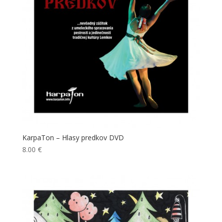
KarpaTon – Hlasy predkov DVD
8.00
€