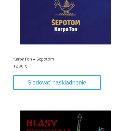
KarpaTon – Šepotom
12.00
€
Sledovať naskladnenie