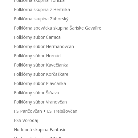
Folklórna skupina Torička
Folklórna skupina z Hertníka
Folklórna skupina Záborský
Folklórna spevácka skupina Šariske Gavaľire
Folklórny súbor Čarnica
Folklórny súbor Hermanovčan
Folklórny súbor Hornád
Folklórny súbor Kavečianka
Folklórny súbor Korčaškare
Folklórny súbor Plavčanka
Folklórny súbor Šiňava
Folklórny súbor Vranovčan
FS Paričovčan + ĽS Trebišovčan
FSS Vorodaj
Hudobná skupina Fantasic