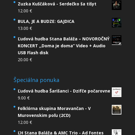
Zuzka Kuščáková - Serdečko ša tišyt
12.00
€
BULA, JE A BUDZE: GAJDICA
13.00
€
Ľudová hudba Stana Baláža – NOVOROČNÝ
KONCERT ,,Doma je doma” Video + Audio
USB Flash disk
20.00
€
Špeciálna ponuka
Ľudová hudba Šarišanci - Dzifče počarovne
9.00
€
Folklórna skupina Moravančan - V
Murovenskim poľu (2CD)
12.00
€
ĽH Stana Baláža & AMC Trio - Ad Fontes