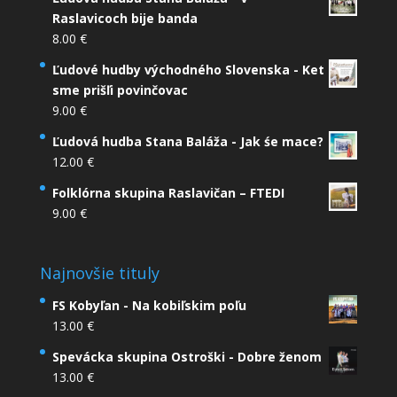
Raslavicoch bije banda
8.00
€
Ľudové hudby východného Slovenska - Ket
sme prišľi povinčovac
9.00
€
Ľudová hudba Stana Baláža - Jak śe mace?
12.00
€
Folklórna skupina Raslavičan – FTEDI
9.00
€
Najnovšie tituly
FS Kobyľan - Na kobiľskim poľu
13.00
€
Spevácka skupina Ostroški - Dobre ženom
13.00
€