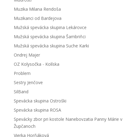
Muzika Milana Rendoša
Muzikanci od Bardejova
Mužská spevácka skupina Lekárovce
Mužská spevácka skupina Šambriňci
Mužská spevácka skupina Suche Karki
Ondrej Majer
OZ Kolysočka - Kolíska
Problem
Sestry Jenčove
SilBand
Spevácka skupina Ostroški
Spevácka skupina ROSA
Spevácky zbor pri kostole Nanebovzatia Panny Márie v
Župčanoch
Vierka Horňáková