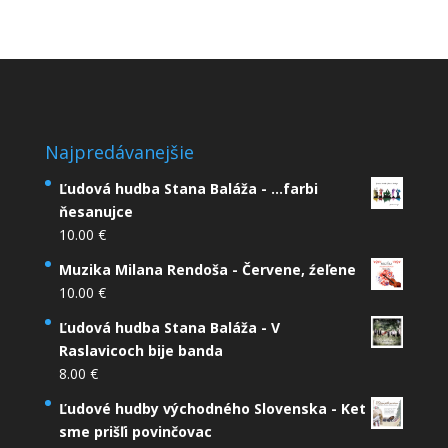
Najpredávanejšie
Ľudová hudba Stana Baláža - ...farbi
ňesanujce
10.00
€
Muzika Milana Rendoša - Červene, źeľene
10.00
€
Ľudová hudba Stana Baláža - V
Raslavicoch bije banda
8.00
€
Ľudové hudby východného Slovenska - Ket
sme prišľi povinčovac