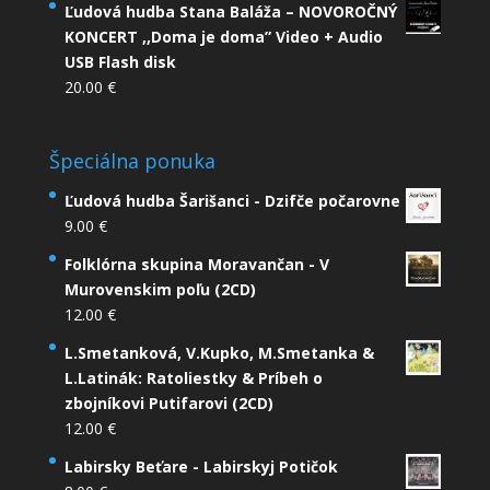
Ľudová hudba Stana Baláža – NOVOROČNÝ
KONCERT ,,Doma je doma” Video + Audio
USB Flash disk
20.00
€
Špeciálna ponuka
Ľudová hudba Šarišanci - Dzifče počarovne
9.00
€
Folklórna skupina Moravančan - V
Murovenskim poľu (2CD)
12.00
€
L.Smetanková, V.Kupko, M.Smetanka &
L.Latinák: Ratoliestky & Príbeh o
zbojníkovi Putifarovi (2CD)
12.00
€
Labirsky Beťare - Labirskyj Potičok