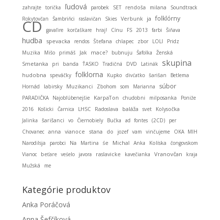
ľudová
zahrajte
torička
parobek
SET
rendoša
milana
Soundtrack
folklórny
ja
Rokytovčan
Šambriňci
raslavičan
Skies
Verbunk
CD
gavaľire
korčaškare
hraj!
Cínu
FS
2013
farbi
Šiňava
hudba
spevacka
rendos
Štefana
chlapec
zbor
LOLI
Pridz
Muzika
Mišo
primáš
Jak
mace?
bubnuju
Šafolka
Ženská
skupina
Smetanka
pri
banda
ŤASKO
Tradičná
DVD
Latinák
folklorna
hudobna
speváčky
Kupko
divćatko
šarišan
Betlema
súbor
Muzikanci
Hornád
labirsky
Zbohom
som
Marianna
KarpaTon
PARADIČKA
Najobľúbenejšie
chudobni
milposanka
Poniže
baláža
2016
Košicki
Čarnica
LHSC
Radoslava
svet
Kolysočka
Jalinka
šarišanci
vo
Čiernobiely
Bučka
ad fontes
(2CD)
per
stana
Chovanec
anna
vianoce
do
jozef
vam
vinčujeme
OKA MIH
Michal
Narodilsja
parobci
Na
Martina
śe
Anka
Kolíska
čongovskom
Vranovčan
Vianoc
beťare
veśelo
javora
raslavicke
kavečianka
kraja
Mužská
me
Kategórie produktov
Anka Poráčová
Anna Šefčíková