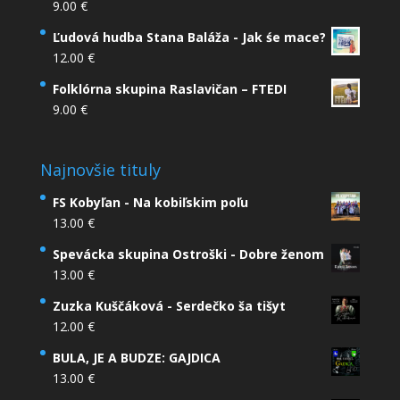
9.00
€
Ľudová hudba Stana Baláža - Jak śe mace?
12.00
€
Folklórna skupina Raslavičan – FTEDI
9.00
€
Najnovšie tituly
FS Kobyľan - Na kobiľskim poľu
13.00
€
Spevácka skupina Ostroški - Dobre ženom
13.00
€
Zuzka Kuščáková - Serdečko ša tišyt
12.00
€
BULA, JE A BUDZE: GAJDICA
13.00
€