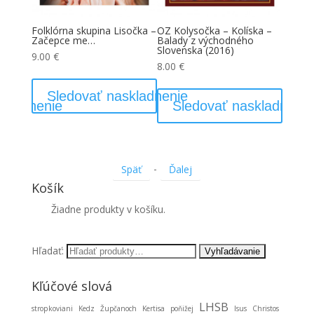
pina Lisočka –
OZ Kolysočka – Kolíska –
Ženská spevácka skupina
…
Balady z východného
Milpošanka a Mužská
Slovenska (2016)
spevácka skupina Milpošan
– A za našu chižu
8.00
€
7.00
€
ť naskladnenie
Sledovať naskladnenie
-
Späť
Ďalej
Košík
Žiadne produkty v košíku.
Hľadať:
Kľúčové slová
LHSB
stropkoviani
Kedz
Župčanoch
Kertisa
poňižej
Isus
Christos