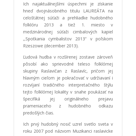
Ich najaktuálnejšími úspechmi je získanie
hneď dvojnásobného titulu LAUREÁTA na
celoštátnej súťaži a prehliadke hudobného
folklóru 2013 a tiež 1. miesto v
medzinárodnej súťaži cimbalových kapiel
,,Spotkania cymbalistov 2013“ v poľskom
Rzeszowe (december 2013).
Ľudová hudba v rozšírenej zostave zároveň
pôsobí ako sprievodné teleso folklórnej
skupiny Raslavičan z Raslavíc, pričom jej
hlavným cieľom je pokračovať v udržiavaní i
rozvíjaní tradičného interpretačného štýlu
tejto folklórnej lokality v snahe poukázať na
špecifiká jej originálneho prejavu
prameniaceho z hudobného odkazu
predošlých čias.
Ich prvý hudobný nosič uzrel svetlo sveta v
roku 2007 pod názvom Muzikanci raslavicke