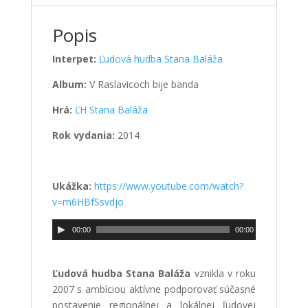
Popis
Interpet:
Ľudová hudba Stana Baláža
Album:
V Raslavicoch bije banda
Hrá:
ĽH Stana Baláža
Rok vydania:
2014
Ukážka:
https://www.youtube.com/watch?
v=m6HBfSsvdjo
00:00
00:00
Ľudová hudba Stana Baláža
vznikla v roku
2007 s ambíciou aktívne podporovať súčasné
postavenie regionálnej a lokálnej ľudovej