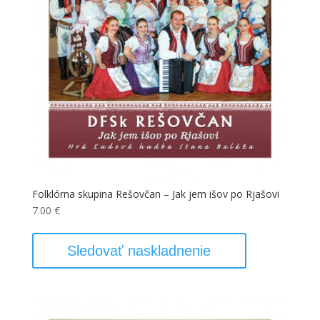
Folklórna skupina Rešovčan – Jak jem išov po Rjašovi
7.00
€
Sledovať naskladnenie