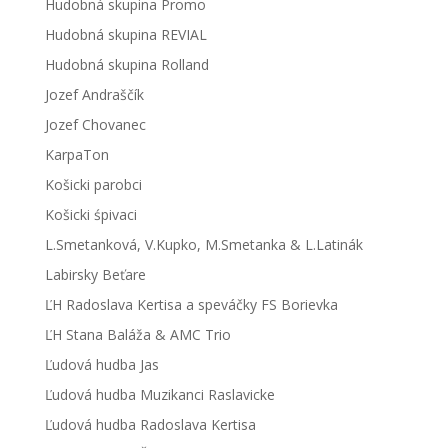
Hudobná skupina Promo
Hudobná skupina REVIAL
Hudobná skupina Rolland
Jozef Andraščík
Jozef Chovanec
KarpaTon
Košicki parobci
Košicki śpivaci
L.Smetanková, V.Kupko, M.Smetanka & L.Latinák
Labirsky Beťare
ĽH Radoslava Kertisa a speváčky FS Borievka
ĽH Stana Baláža & AMC Trio
Ľudová hudba Jas
Ľudová hudba Muzikanci Raslavicke
Ľudová hudba Radoslava Kertisa