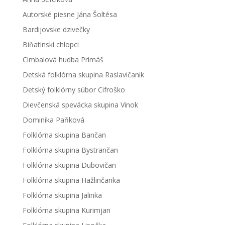
Autorské piesne Jána Šoltésa
Bardijovske dzivečky
Biňatinskí chlopci
Cimbalová hudba Primáš
Detská folklórna skupina Raslavičanik
Detský folklórny súbor Cifroško
Dievčenská spevácka skupina Vinok
Dominika Paňková
Folklórna skupina Bančan
Folklórna skupina Bystrančan
Folklórna skupina Dubovičan
Folklórna skupina Hažlinčanka
Folklórna skupina Jalinka
Folklórna skupina Kurimjan