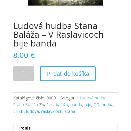
Ľudová hudba Stana
Baláža – V Raslavicoch
bije banda
8.00
€
Pridať do košíka
Katalógové číslo:
00001
Kategórie:
Ľudová hudba
Stana Baláža
Značiek:
baláža
,
banda
,
bije
,
CD
,
hudba
,
LHSB
,
ľudová
,
raslavicoch
,
stana
Popis