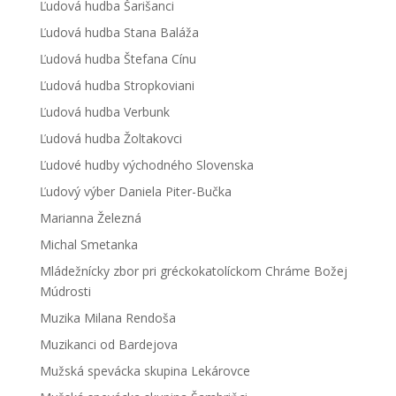
Ľudová hudba Šarišanci
Ľudová hudba Stana Baláža
Ľudová hudba Štefana Cínu
Ľudová hudba Stropkoviani
Ľudová hudba Verbunk
Ľudová hudba Žoltakovci
Ľudové hudby východného Slovenska
Ľudový výber Daniela Piter-Bučka
Marianna Železná
Michal Smetanka
Mládežnícky zbor pri gréckokatolíckom Chráme Božej
Múdrosti
Muzika Milana Rendoša
Muzikanci od Bardejova
Mužská spevácka skupina Lekárovce