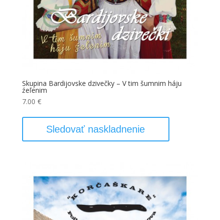
Skupina Bardijovske dzivečky – V tim šumnim háju
źeľenim
7.00
€
Sledovať naskladnenie