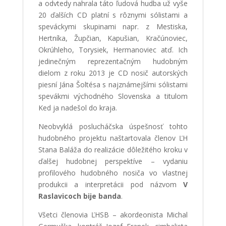
a odvtedy nahrala táto ľudová hudba už vyše
20 ďalších CD platní s rôznymi sólistami a
speváckymi skupinami napr. z Mestiska,
Hertníka, Župčian, Kapušian, Kračúnoviec,
Okrúhleho, Torysiek, Hermanoviec atď. Ich
jedinečným reprezentačným hudobným
dielom z roku 2013 je CD nosič autorských
piesní Jána Šoltésa s najznámejšími sólistami
spevákmi východného Slovenska a titulom
Ked ja nadešol do kraja.
Neobvyklá poslucháčska úspešnosť tohto
hudobného projektu naštartovala členov ĽH
Stana Baláža do realizácie dôležitého kroku v
ďalšej hudobnej perspektíve – vydaniu
profilového hudobného nosiča vo vlastnej
produkcii a interpretácii pod názvom
V
Raslavicoch bije banda
.
Všetci členovia ĽHSB – akordeonista Michal