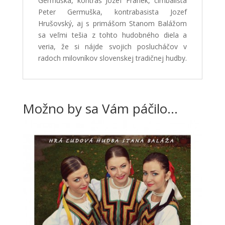
Germuška, kontráš Jozef Franek, cimbalista
Peter Germuška, kontrabasista Jozef
Hrušovský, aj s primášom Stanom Balážom
sa veľmi tešia z tohto hudobného diela a
veria, že si nájde svojich poslucháčov v
radoch milovníkov slovenskej tradičnej hudby.
Možno by sa Vám páčilo…