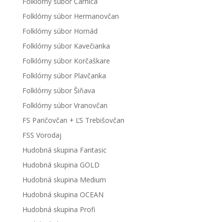
Folklórny súbor Čarnica
Folklórny súbor Hermanovčan
Folklórny súbor Hornád
Folklórny súbor Kavečianka
Folklórny súbor Korčaškare
Folklórny súbor Plavčanka
Folklórny súbor Šiňava
Folklórny súbor Vranovčan
FS Paričovčan + ĽS Trebišovčan
FSS Vorodaj
Hudobná skupina Fantasic
Hudobná skupina GOLD
Hudobná skupina Medium
Hudobná skupina OCEAN
Hudobná skupina Profi