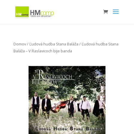
Domov
/
Ľudová hudba Stana Baláža
/ Ľudová hudba Stana
Baláža – V Raslavicoch bije banda