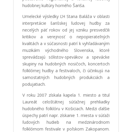
hudobnej kultúry horného Šariša.
Umelecké výsledky ĽH Stana Baláža v oblasti
interpretácie šarišskej ľudovej hudby za
necelých päť rokov od jej vzniku presvedčili
kritikov a verejnosť o nepopierateľných
kvalitách a v súčasnosti patrí k vyhľadávaným
muzikám východného Slovenska, ktoré
sprevádzajú sólistov-spevákov a spevácke
skupiny na hudobných nosičoch, koncertoch
folklórnej hudby a festivaloch, či účinkujú na
samostatných hudobných produkciách a
podujatiach.
V roku 2007 získala kapela 1. miesto a titul
Laureát celoštátnej súťažnej prehliadky
hudobného folklóru v Košiciach. Medzi ďalšie
úspechy patrí napr. získanie 1. miesta v súťaži
ľudových hudieb na medzinárodnom
folklórnom festivale v poľskom Zakopanom.