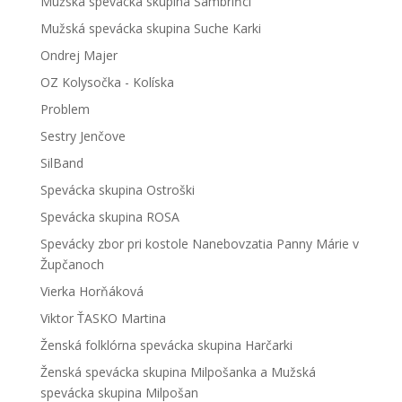
Mužská spevácka skupina Šambriňci
Mužská spevácka skupina Suche Karki
Ondrej Majer
OZ Kolysočka - Kolíska
Problem
Sestry Jenčove
SilBand
Spevácka skupina Ostroški
Spevácka skupina ROSA
Spevácky zbor pri kostole Nanebovzatia Panny Márie v
Župčanoch
Vierka Horňáková
Viktor ŤASKO Martina
Ženská folklórna spevácka skupina Harčarki
Ženská spevácka skupina Milpošanka a Mužská
spevácka skupina Milpošan