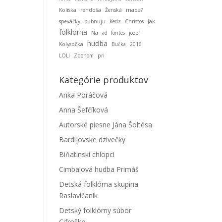
Kolíska
rendoša
Ženská
mace?
speváčky
bubnuju
Kedz
Christos
Jak
folklorna
Na
ad fontes
jozef
hudba
Kolysočka
Bučka
2016
LOLI
Zbohom
pri
Kategórie produktov
Anka Poráčová
Anna Šefčíková
Autorské piesne Jána Šoltésa
Bardijovske dzivečky
Biňatinskí chlopci
Cimbalová hudba Primáš
Detská folklórna skupina
Raslavičanik
Detský folklórny súbor
Cifroško