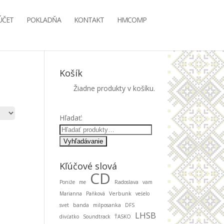
ÚČET
POKLADŇA
KONTAKT
HMCOMP
Košík
Žiadne produkty v košíku.
Hľadať:
Kľúčové slová
CD
Poniže
me
Radoslava
vam
Marianna
Paňková
Verbunk
veśelo
svet
banda
milposanka
DFS
LHSB
divćatko
Soundtrack
ŤASKO