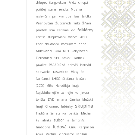
chlapec
čongovskom
Pridz
chlopci
stana
poňižej
rendos
Muzika
raslavičan
per
vianoce
Isus
Šafolka
Vranovčan
Župčanoch
farbi
Šiňava
folklórny
parobek
som
Betlema
do
Kertisa
stropkoviani
Vianoc
2013
zbor
chudobni
korčaškare
anna
Muzikanci
OKA MIH
Rokytovčan
Čiernobiely
SET
Košicki
Latinák
gavaľire
PARADIČKA
primáš
Hornád
spevacka
raslavicke
Hlasy
śe
šarišanci
LHSC
Štefana
beťare
(2CD)
Mišo
Narodilsja
kraja
Najobľúbenejšie
zahrajte
vo
javora
torička
DVD
milana
Čarnica
Mužská
skupina
hraj!
Chovanec
labirsky
Smetanka
baláža
Michal
Tradičná
súbor
ja
FS
Jalinka
Šambriňci
ľudová
hudobna
KarpaTon
Cínu
Anka
Martina
vinčujeme
šarišan