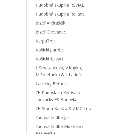
Hudobná skupina REVIAL
Hudobná skupina Rolland
Jozef Andraščík
Jozef Chovanec
KarpaTon
Košicki parobci
Košicki śpivaci
L.Smetanková, V.Kupko,
M.Smetanka & L.Latinák
Labirsky Beťare
ĽH Radoslava Kertisa a
speváčky FS Borievka
ĽH Stana Baláža & AMC Trio
Ľudová hudba Jas
Ľudová hudba Muzikanci
Raslavicke