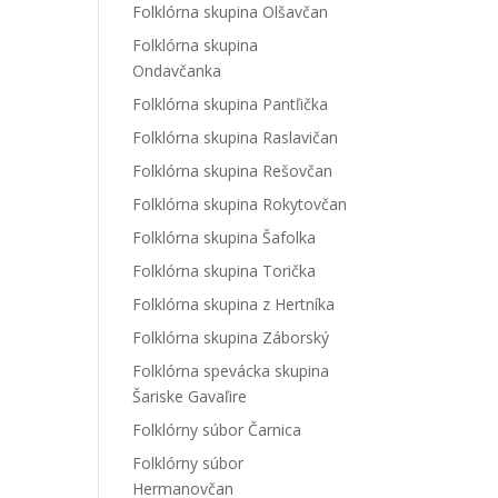
Folklórna skupina Olšavčan
Folklórna skupina
Ondavčanka
Folklórna skupina Pantľička
Folklórna skupina Raslavičan
Folklórna skupina Rešovčan
Folklórna skupina Rokytovčan
Folklórna skupina Šafolka
Folklórna skupina Torička
Folklórna skupina z Hertníka
Folklórna skupina Záborský
Folklórna spevácka skupina
Šariske Gavaľire
Folklórny súbor Čarnica
Folklórny súbor
Hermanovčan