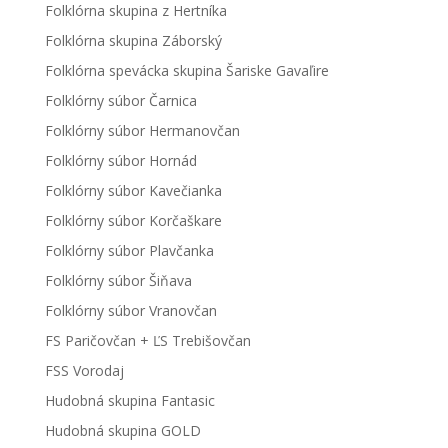
Folklórna skupina z Hertníka
Folklórna skupina Záborský
Folklórna spevácka skupina Šariske Gavaľire
Folklórny súbor Čarnica
Folklórny súbor Hermanovčan
Folklórny súbor Hornád
Folklórny súbor Kavečianka
Folklórny súbor Korčaškare
Folklórny súbor Plavčanka
Folklórny súbor Šiňava
Folklórny súbor Vranovčan
FS Paričovčan + ĽS Trebišovčan
FSS Vorodaj
Hudobná skupina Fantasic
Hudobná skupina GOLD