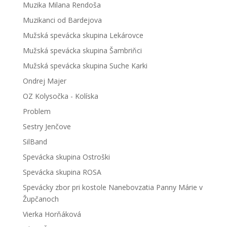
Muzika Milana Rendoša
Muzikanci od Bardejova
Mužská spevácka skupina Lekárovce
Mužská spevácka skupina Šambriňci
Mužská spevácka skupina Suche Karki
Ondrej Majer
OZ Kolysočka - Kolíska
Problem
Sestry Jenčove
SilBand
Spevácka skupina Ostroški
Spevácka skupina ROSA
Spevácky zbor pri kostole Nanebovzatia Panny Márie v
Župčanoch
Vierka Horňáková