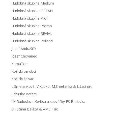
Hudobná skupina Medium
Hudobná skupina OCEAN
Hudobná skupina Profi
Hudobná skupina Promo
Hudobná skupina REVIAL
Hudobná skupina Rolland
Jozef Andraščík
Jozef Chovanec
KarpaTon
Košicki parobci
Košicki śpivaci
L.Smetanková, V.Kupko, M.Smetanka & L.Latinák
Labirsky Beťare
ĽH Radoslava Kertisa a speváčky FS Borievka
ĽH Stana Baláža & AMC Trio