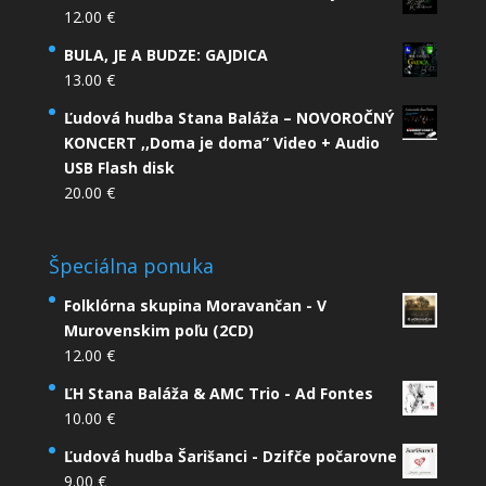
12.00
€
BULA, JE A BUDZE: GAJDICA
13.00
€
Ľudová hudba Stana Baláža – NOVOROČNÝ
KONCERT ,,Doma je doma” Video + Audio
USB Flash disk
20.00
€
Špeciálna ponuka
Folklórna skupina Moravančan - V
Murovenskim poľu (2CD)
12.00
€
ĽH Stana Baláža & AMC Trio - Ad Fontes
10.00
€
Ľudová hudba Šarišanci - Dzifče počarovne
9.00
€