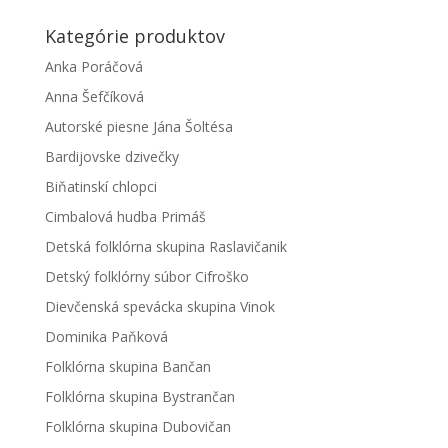
Kategórie produktov
Anka Poráčová
Anna Šefčíková
Autorské piesne Jána Šoltésa
Bardijovske dzivečky
Biňatinskí chlopci
Cimbalová hudba Primáš
Detská folklórna skupina Raslavičanik
Detský folklórny súbor Cifroško
Dievčenská spevácka skupina Vinok
Dominika Paňková
Folklórna skupina Bančan
Folklórna skupina Bystrančan
Folklórna skupina Dubovičan