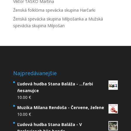
Viktor ŤASKO Martina
Ženská folklórna spevácka skupina Harčarki
Ženská spevácka skupina Milpošanka a Mužská
spevácka skupina Milpošan
Najpredávanejšie
Ľudová hudba Stana Baláža - ...farbi
ňesanujce
10.00
€
Muzika Milana Rendoša - Červene, źeľene
10.00
€
Ľudová hudba Stana Baláža - V