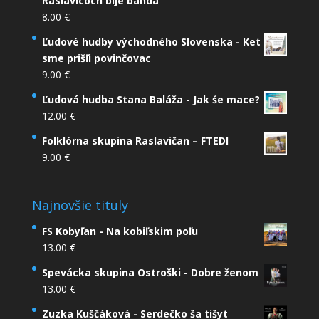
Raslavicoch bije banda
8.00
€
Ľudové hudby východného Slovenska - Ket
sme prišľi povinčovac
9.00
€
Ľudová hudba Stana Baláža - Jak śe mace?
12.00
€
Folklórna skupina Raslavičan – FTEDI
9.00
€
Najnovšie tituly
FS Kobyľan - Na kobiľskim poľu
13.00
€
Spevácka skupina Ostroški - Dobre ženom
13.00
€
Zuzka Kuščáková - Serdečko ša tišyt