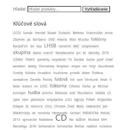
Hľadať:
Kľúčové slová
Vranovčan
(2CD)
banda
Hornád
Karpat
Dubovici
Betlema
anna
folklórny
Zbohom
jas
šarišanci
DVD
milana
Mišo
Muzika
LHSB
KarpaTon
do
Isus
vianočne
AMC
stropkoviani
skupina
stana
mace?
Nanebovzatia
pri
śe
labirsky
2019
UŽAN3
ŤASKO
speváčky
recyclation
FS
Ženská
Suche
jozef
štred
akordeon
balady
Čiernobiely
Milpošan
milpos
tak
hraj!
Soundtrack
hudobna
Ondrej
Kolíska
chudobni
primáš
dobre
Štefana
ľudová
vanesskine
Daniela
Povišej
hrá
vam
Verbunk
desat
ti
folklorna
ja
Michal
beťar
beťare
mi
LHSC
Cifroško
Vierka
hudba
Muzikanci
baláža
kurimjan
Janičku
Makovica
svet
ĽS
śpice
zbor
počarovne
milposanka
LOLI
regruty
Príbeh
Kolysočka
chlapec
bi
vianoce
Cínu
Christos
Život
Božej
raslavicke
Jak
Mládežnícky
od
rendoša
Hermanofci
šarišan
PARADIČKA
Košicki
CD
súbor
spevacka
2013
Radoslava
Na
Mužská
MIH
Smetanka
Narodilsja
2016
bištranskim
Kertisa
nadešol
rozkošna