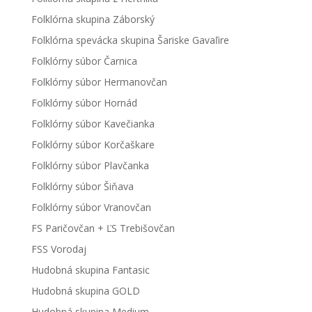
Folklórna skupina Záborský
Folklórna spevácka skupina Šariske Gavaľire
Folklórny súbor Čarnica
Folklórny súbor Hermanovčan
Folklórny súbor Hornád
Folklórny súbor Kavečianka
Folklórny súbor Korčaškare
Folklórny súbor Plavčanka
Folklórny súbor Šiňava
Folklórny súbor Vranovčan
FS Paričovčan + ĽS Trebišovčan
FSS Vorodaj
Hudobná skupina Fantasic
Hudobná skupina GOLD
Hudobná skupina Medium