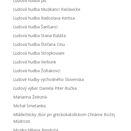
Ľudová hudba Jas
Ľudová hudba Muzikanci Raslavicke
Ľudová hudba Radoslava Kertisa
Ľudová hudba Šarišanci
Ľudová hudba Stana Baláža
Ľudová hudba Štefana Cínu
Ľudová hudba Stropkoviani
Ľudová hudba Verbunk
Ľudová hudba Žoltakovci
Ľudové hudby východného Slovenska
Ľudový výber Daniela Piter-Bučka
Marianna Železná
Michal Smetanka
Mládežnícky zbor pri gréckokatolíckom Chráme Božej
Múdrosti
Muzika Milana Rendoša