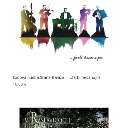
Ľudová hudba Stana Baláža – …farbi ňesanujce
10.00
€