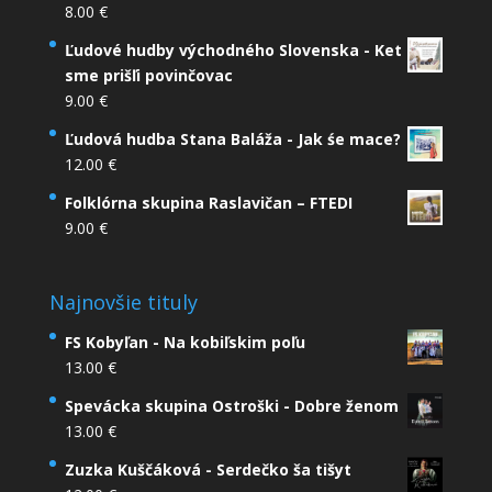
8.00
€
Ľudové hudby východného Slovenska - Ket
sme prišľi povinčovac
9.00
€
Ľudová hudba Stana Baláža - Jak śe mace?
12.00
€
Folklórna skupina Raslavičan – FTEDI
9.00
€
Najnovšie tituly
FS Kobyľan - Na kobiľskim poľu
13.00
€
Spevácka skupina Ostroški - Dobre ženom
13.00
€
Zuzka Kuščáková - Serdečko ša tišyt