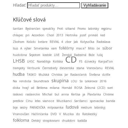
Hľadať:
Kľúčové slová
šarišan
Bystrančan
speváčky
Profi
silband
Promo
labirsky
regiónu
chlapec
pri
Accordion
Chcel
2013
Hertníka
jozef
primáš
ked
Zbohom
Košicki
beťare
REVIAL 4
zbor
Jak
Kolysočka
Radoslava
folklórny
súbor
Smetanka
Isus
A
výber
vam
mace?
Mišo
śe
hudobna
Šepotom
kostole
LIVE
Ženská
Radostná
Bože
ľuľaj
CD
LHSB
KarpaTon
LHSC
Narodilsja
Kolíska
FS
dzivecky
stana
trampoty
Verbunk
Čiernobiely
dievcenska
Vranovčanu
REVIAL
hudba
ŤASKO
Mužská
Christos
Jar
Raslavičanik
Štefana
dzifče
skupina
Na
rendoša
Soundtrack
LOLI
So
Lekárovce
2016
divka
hraj!
ad
Betlema
milana
Hornád
ROSA
Železná
(2CD)
svet
Michal
ja
ťaskovci
raslavicke
bul
anna
Kertisa
Plavčanka
Chráme
Muzikanci
spevacka
predkov
Cínu
lebo
vianoce
šarišanci
banda
ľudová
bije
sestry
PARADIČKA
milposanka
medium
labirskyj
Vranovčan
Hažlinčanka
DVD
V
Muzika
do
Ratoliestky
folklorna
baláža
Detský
stropkoviani
chudobni