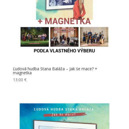
Ľudová hudba Stana Baláža – Jak śe mace? +
magnetka
13.00
€