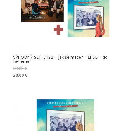
VÝHODNÝ SET: ĽHSB – Jak śe mace? + ĽHSB – do
Betlema
23.00
€
20.00
€