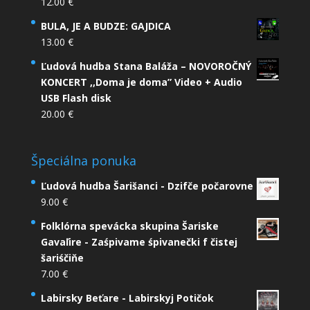
12.00
€
BULA, JE A BUDZE: GAJDICA
13.00
€
Ľudová hudba Stana Baláža – NOVOROČNÝ
KONCERT ,,Doma je doma” Video + Audio
USB Flash disk
20.00
€
Špeciálna ponuka
Ľudová hudba Šarišanci - Dzifče počarovne
9.00
€
Folklórna spevácka skupina Šariske
Gavaľire - Zaśpivame śpivanečki f čistej
šariśčiňe
7.00
€
Labirsky Beťare - Labirskyj Potičok