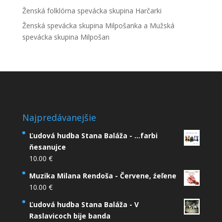
Ženská folklórna spevácka skupina Harčarki
Ženská spevácka skupina Milpošanka a Mužská
spevácka skupina Milpošan
Najpredávanejšie
Ľudová hudba Stana Baláža - ...farbi
ňesanujce
10.00
€
Muzika Milana Rendoša - Červene, źeľene
10.00
€
Ľudová hudba Stana Baláža - V
Raslavicoch bije banda