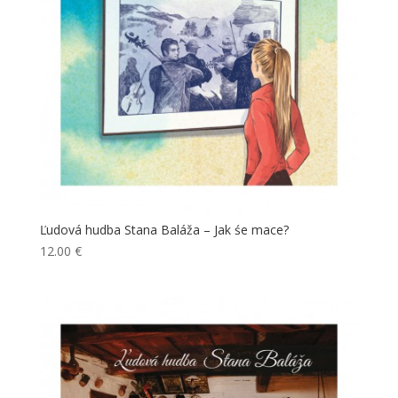
Ľudová hudba Stana Baláža – Jak śe mace?
12.00
€