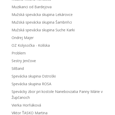
Muzikanci od Bardejova
Mužská spevácka skupina Lekárovce
Mužská spevácka skupina Šambriňci
Mužská spevácka skupina Suche Karki
Ondrej Majer
OZ Kolysočka - Kolíska
Problem
Sestry Jenčove
SilBand
Spevácka skupina Ostroški
Spevácka skupina ROSA
Spevácky zbor pri kostole Nanebovzatia Panny Márie v
Župčanoch
Vierka Horňáková
Viktor ŤASKO Martina