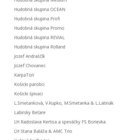
Hudobná skupina OCEAN
Hudobná skupina Profi
Hudobná skupina Promo
Hudobná skupina REVIAL
Hudobná skupina Rolland
Jozef Andraščík
Jozef Chovanec
KarpaTon
Košicki parobci
Košicki śpivaci
L.Smetanková, V.Kupko, M.Smetanka & L.Latinák
Labirsky Beťare
ĽH Radoslava Kertisa a speváčky FS Borievka
ĽH Stana Baláža & AMC Trio