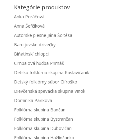
Kategórie produktov
Anka Poráčová
Anna Šefčíková
Autorské piesne Jána Šoltésa
Bardijovske dzivečky
Biňatinskí chlopci
Cimbalová hudba Primáš
Detská folklórna skupina Raslavičanik
Detský folklórny súbor Cifroško
Dievčenská spevácka skupina Vinok
Dominika Paňková
Folklórna skupina Bančan
Folklórna skupina Bystrančan
Folklórna skupina Dubovičan
Folklórna skupina Hažlinčanka