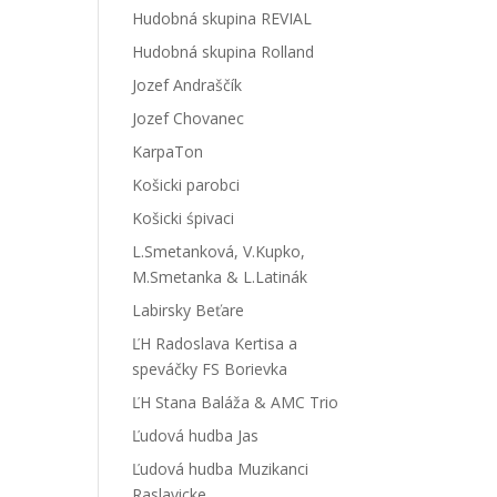
Hudobná skupina REVIAL
Hudobná skupina Rolland
Jozef Andraščík
Jozef Chovanec
KarpaTon
Košicki parobci
Košicki śpivaci
L.Smetanková, V.Kupko,
M.Smetanka & L.Latinák
Labirsky Beťare
ĽH Radoslava Kertisa a
speváčky FS Borievka
ĽH Stana Baláža & AMC Trio
Ľudová hudba Jas
Ľudová hudba Muzikanci
Raslavicke