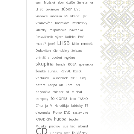
Smetanka
vam
Mužská
zbor
dzifče
súbor
LHSC
Lekárovce
LIVE
Muzikanci
vianoce
medium
Jar
Vranovčan
Radoslava
Ratoliestky
labirskyj
milposanka
Plavčanka
Raslavičanik
výber
Kolíska
Profi
LHSB
mace?
jozef
Mišo
rendoša
Dubovičan
Čiernobiely
Železná
primáš
chudobni
regiónu
skupina
spevacka
banda
ROSA
Ženská
šuhaju
REVIAL
Košicki
Verbunk
Soundtrack
2013
ľuľaj
KarpaTon
beťare
Chcel
pri
Michal
Kolysočka
chlapec
ad
folklorna
trampoty
lebo
ŤASKO
ja
Cínu
V
Narodilsja
labirsky
FS
dievcenska
Promo
DVD
raslavicke
hudba
PARADIČKA
Šepotom
Muzika
predkov
Isus
ked
silband
CD
folklórny
Christos
svet