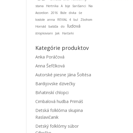
stana
Hertníka
A
bije
šarišanci
Na
Accordion
2016
Bože
divka
śe
kostole
anna
REVIAL 4
bul
Zbohom
ľudová
baláža
Hornád
do
stropkoviani
Jak
Harčarki
Kategórie produktov
Anka Poráčová
Anna Šefčíková
Autorské piesne Jána Šoltésa
Bardijovske dzivečky
Biňatinskí chlopci
Cimbalová hudba Primáš
Detská folklórna skupina
Raslavičanik
Detský folklórny súbor
Cifroško