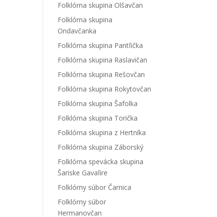
Folklórna skupina Olšavčan
Folklórna skupina
Ondavčanka
Folklórna skupina Pantľička
Folklórna skupina Raslavičan
Folklórna skupina Rešovčan
Folklórna skupina Rokytovčan
Folklórna skupina Šafolka
Folklórna skupina Torička
Folklórna skupina z Hertníka
Folklórna skupina Záborský
Folklórna spevácka skupina
Šariske Gavaľire
Folklórny súbor Čarnica
Folklórny súbor
Hermanovčan