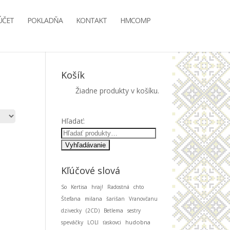
ÚČET
POKLADŇA
KONTAKT
HMCOMP
Košík
Žiadne produkty v košíku.
Hľadať:
Kľúčové slová
So
Kertisa
hraj!
Radostná
chto
Štefana
milana
šarišan
Vranovčanu
dzivecky
(2CD)
Betlema
sestry
hudobna
speváčky
LOLI
ťaskovci