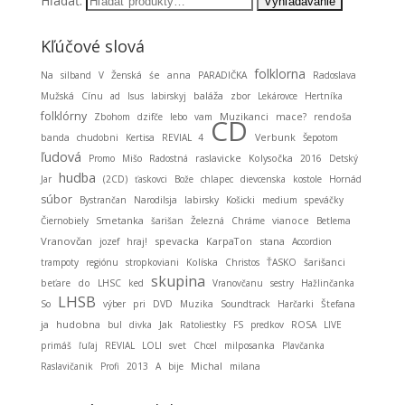
Hľadať:
Kľúčové slová
folklorna
Na
silband
V
Ženská
śe
anna
PARADIČKA
Radoslava
baláža
Mužská
Cínu
ad
Isus
labirskyj
zbor
Lekárovce
Hertníka
folklórny
Muzikanci
Zbohom
dzifče
lebo
vam
mace?
rendoša
CD
banda
chudobni
Kertisa
REVIAL 4
Verbunk
Šepotom
ľudová
Promo
Mišo
Radostná
raslavicke
Kolysočka
2016
Detský
hudba
Jar
(2CD)
ťaskovci
Bože
chlapec
dievcenska
kostole
Hornád
súbor
Bystrančan
Narodilsja
labirsky
Košicki
medium
speváčky
Smetanka
Čiernobiely
šarišan
Železná
Chráme
vianoce
Betlema
Vranovčan
spevacka
KarpaTon
stana
jozef
hraj!
Accordion
trampoty
regiónu
stropkoviani
Kolíska
Christos
ŤASKO
šarišanci
skupina
beťare
do
LHSC
ked
Vranovčanu
sestry
Hažlinčanka
LHSB
So
výber
pri
DVD
Muzika
Soundtrack
Harčarki
Štefana
ja
hudobna
bul
divka
Jak
Ratoliestky
FS
predkov
ROSA
LIVE
primáš
ľuľaj
REVIAL
LOLI
svet
Chcel
milposanka
Plavčanka
Michal
Raslavičanik
Profi
2013
A
bije
milana