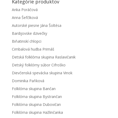
Kategórie produktov
Anka Poráčová
Anna Šefčíková
Autorské piesne Jána Šoltésa
Bardijovske dzivečky
Biňatinskí chlopci
Cimbalová hudba Primáš
Detská folklórna skupina Raslavičanik
Detský folklórny súbor Cifroško
Dievčenská spevácka skupina Vinok
Dominika Paňková
Folklórna skupina Bančan
Folklórna skupina Bystrančan
Folklórna skupina Dubovičan
Folklórna skupina Hažlinčanka