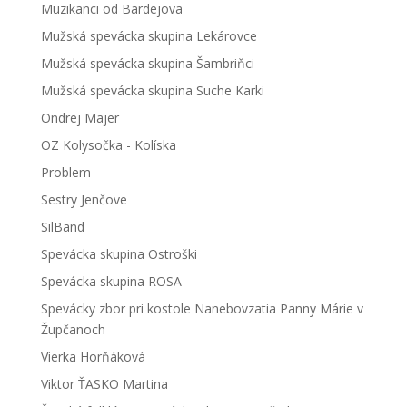
Muzikanci od Bardejova
Mužská spevácka skupina Lekárovce
Mužská spevácka skupina Šambriňci
Mužská spevácka skupina Suche Karki
Ondrej Majer
OZ Kolysočka - Kolíska
Problem
Sestry Jenčove
SilBand
Spevácka skupina Ostroški
Spevácka skupina ROSA
Spevácky zbor pri kostole Nanebovzatia Panny Márie v
Župčanoch
Vierka Horňáková
Viktor ŤASKO Martina