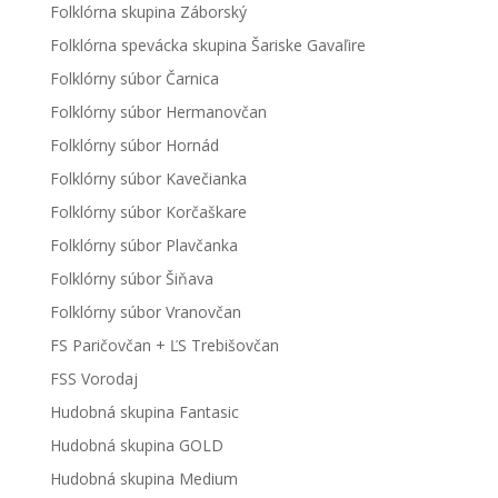
Folklórna skupina Záborský
Folklórna spevácka skupina Šariske Gavaľire
Folklórny súbor Čarnica
Folklórny súbor Hermanovčan
Folklórny súbor Hornád
Folklórny súbor Kavečianka
Folklórny súbor Korčaškare
Folklórny súbor Plavčanka
Folklórny súbor Šiňava
Folklórny súbor Vranovčan
FS Paričovčan + ĽS Trebišovčan
FSS Vorodaj
Hudobná skupina Fantasic
Hudobná skupina GOLD
Hudobná skupina Medium