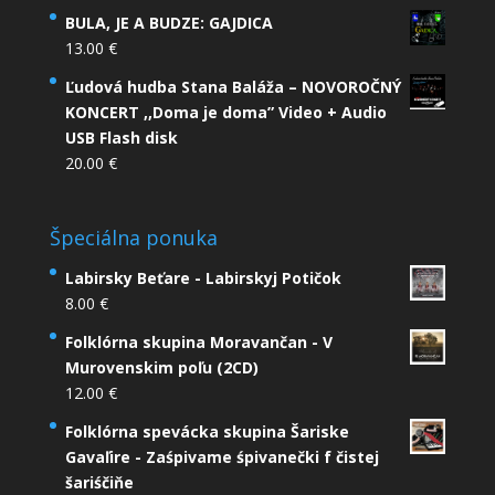
BULA, JE A BUDZE: GAJDICA
13.00
€
Ľudová hudba Stana Baláža – NOVOROČNÝ
KONCERT ,,Doma je doma” Video + Audio
USB Flash disk
20.00
€
Špeciálna ponuka
Labirsky Beťare - Labirskyj Potičok
8.00
€
Folklórna skupina Moravančan - V
Murovenskim poľu (2CD)
12.00
€
Folklórna spevácka skupina Šariske
Gavaľire - Zaśpivame śpivanečki f čistej
šariśčiňe