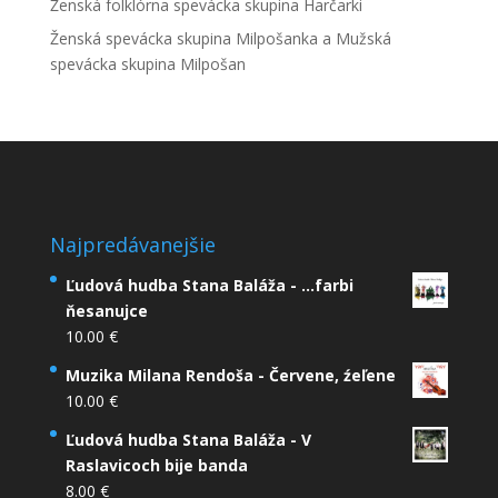
Ženská folklórna spevácka skupina Harčarki
Ženská spevácka skupina Milpošanka a Mužská
spevácka skupina Milpošan
Najpredávanejšie
Ľudová hudba Stana Baláža - ...farbi
ňesanujce
10.00
€
Muzika Milana Rendoša - Červene, źeľene
10.00
€
Ľudová hudba Stana Baláža - V
Raslavicoch bije banda
8.00
€