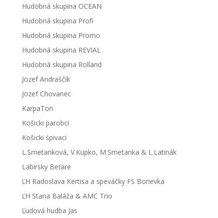
Hudobná skupina OCEAN
Hudobná skupina Profi
Hudobná skupina Promo
Hudobná skupina REVIAL
Hudobná skupina Rolland
Jozef Andraščík
Jozef Chovanec
KarpaTon
Košicki parobci
Košicki śpivaci
L.Smetanková, V.Kupko, M.Smetanka & L.Latinák
Labirsky Beťare
ĽH Radoslava Kertisa a speváčky FS Borievka
ĽH Stana Baláža & AMC Trio
Ľudová hudba Jas