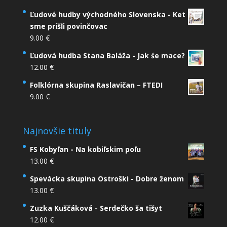
Ľudové hudby východného Slovenska - Ket
sme prišľi povinčovac
9.00
€
Ľudová hudba Stana Baláža - Jak śe mace?
12.00
€
Folklórna skupina Raslavičan – FTEDI
9.00
€
Najnovšie tituly
FS Kobyľan - Na kobiľskim poľu
13.00
€
Spevácka skupina Ostroški - Dobre ženom
13.00
€
Zuzka Kuščáková - Serdečko ša tišyt
12.00
€