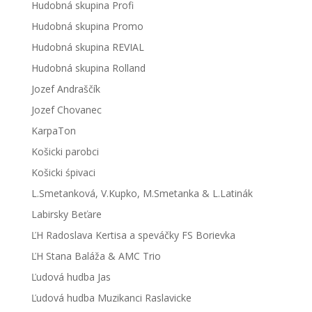
Hudobná skupina Profi
Hudobná skupina Promo
Hudobná skupina REVIAL
Hudobná skupina Rolland
Jozef Andraščík
Jozef Chovanec
KarpaTon
Košicki parobci
Košicki śpivaci
L.Smetanková, V.Kupko, M.Smetanka & L.Latinák
Labirsky Beťare
ĽH Radoslava Kertisa a speváčky FS Borievka
ĽH Stana Baláža & AMC Trio
Ľudová hudba Jas
Ľudová hudba Muzikanci Raslavicke