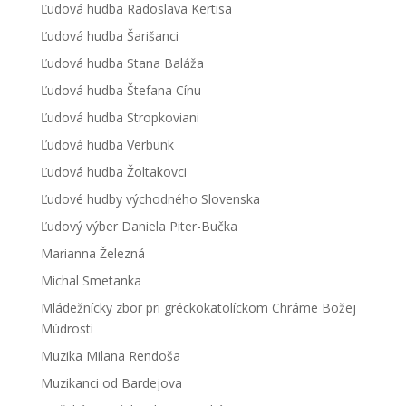
Ľudová hudba Radoslava Kertisa
Ľudová hudba Šarišanci
Ľudová hudba Stana Baláža
Ľudová hudba Štefana Cínu
Ľudová hudba Stropkoviani
Ľudová hudba Verbunk
Ľudová hudba Žoltakovci
Ľudové hudby východného Slovenska
Ľudový výber Daniela Piter-Bučka
Marianna Železná
Michal Smetanka
Mládežnícky zbor pri gréckokatolíckom Chráme Božej
Múdrosti
Muzika Milana Rendoša
Muzikanci od Bardejova