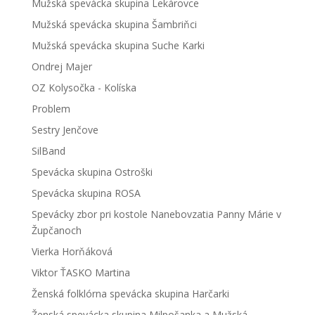
Mužská spevácka skupina Lekárovce
Mužská spevácka skupina Šambriňci
Mužská spevácka skupina Suche Karki
Ondrej Majer
OZ Kolysočka - Kolíska
Problem
Sestry Jenčove
SilBand
Spevácka skupina Ostroški
Spevácka skupina ROSA
Spevácky zbor pri kostole Nanebovzatia Panny Márie v
Župčanoch
Vierka Horňáková
Viktor ŤASKO Martina
Ženská folklórna spevácka skupina Harčarki
Ženská spevácka skupina Milpošanka a Mužská