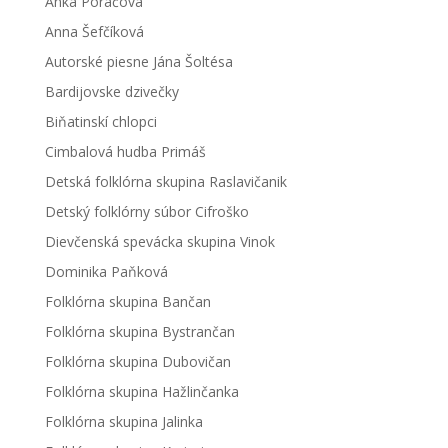
Anka Poráčová
Anna Šefčíková
Autorské piesne Jána Šoltésa
Bardijovske dzivečky
Biňatinskí chlopci
Cimbalová hudba Primáš
Detská folklórna skupina Raslavičanik
Detský folklórny súbor Cifroško
Dievčenská spevácka skupina Vinok
Dominika Paňková
Folklórna skupina Bančan
Folklórna skupina Bystrančan
Folklórna skupina Dubovičan
Folklórna skupina Hažlinčanka
Folklórna skupina Jalinka