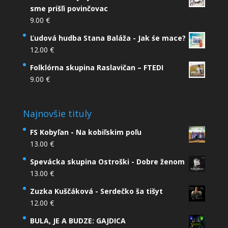
sme prišľi povinčovac
9.00
€
Ľudová hudba Stana Baláža - Jak śe mace?
12.00
€
Folklórna skupina Raslavičan – FTEDI
9.00
€
Najnovšie tituly
FS Kobyľan - Na kobiľskim poľu
13.00
€
Spevácka skupina Ostroški - Dobre ženom
13.00
€
Zuzka Kuščáková - Serdečko ša tišyt
12.00
€
BULA, JE A BUDZE: GAJDICA