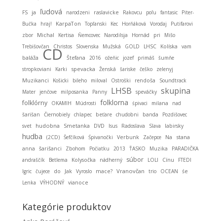
ľudová
ja
FS
narodzeni
raslavicke
Rakovcu
poľu
fantasic
Piter-
KarpaTon
Bučka
hraj!
Topľanski
Kec
Horňáková
Vorodaj
Putifarovi
Michal
zbor
Kertisa
Ňemcovec
Narodilsja
Hornád
pri
Mišo
Trebišovčan
Christos
Slovenska
Mužská
GOLD
LHSC
Kolíska
vam
CD
baláža
Štefana
2016
ožeňic
jozef
primáš
šumňe
spevacka
stropkoviani
Karki
Ženská
šariske
češko
zelenyj
Muzikanci
Košicki
bileho
miloval
Ostroški
rendoša
Soundtrack
LHSB
skupina
Mater
jenčove
milposanka
Panny
speváčky
folklorna
folklórny
OKAMIH
Múdrosti
śpivaci
milana
nad
šarišan
Čiernobiely
chlapec
beťare
chudobni
banda
Pozdišovec
hudobna
Smetanka
svet
DVD
Isus
Radoslava
Slava
labirsky
hudba
stana
(2CD)
Šefčíková
Śpivanočki
Verbunk
Začepce
Na
anna
šarišanci
Zbohom
Počiatku
2013
ŤASKO
Muzika
PARADIČKA
súbor
andraščík
Betlema
Kolysočka
nádherný
LOLI
Cínu
FTEDI
Vranovčan
Igric
čujece
do
Jak
Vyroslo
mace?
trio
OCEAN
śe
Lenka
VÝHODNÝ
vianoce
Kategórie produktov