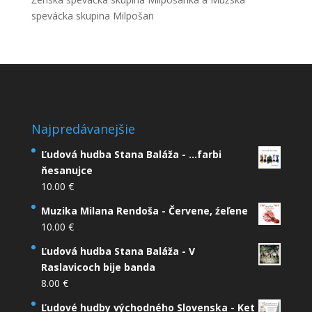
spevácka skupina Milpošan
Najpredávanejšie
Ľudová hudba Stana Baláža - ...farbi
ňesanujce
10.00
€
Muzika Milana Rendoša - Červene, źeľene
10.00
€
Ľudová hudba Stana Baláža - V
Raslavicoch bije banda
8.00
€
Ľudové hudby východného Slovenska - Ket