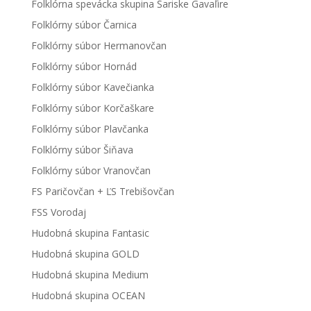
Folklórna spevácka skupina Šariske Gavaľire
Folklórny súbor Čarnica
Folklórny súbor Hermanovčan
Folklórny súbor Hornád
Folklórny súbor Kavečianka
Folklórny súbor Korčaškare
Folklórny súbor Plavčanka
Folklórny súbor Šiňava
Folklórny súbor Vranovčan
FS Paričovčan + ĽS Trebišovčan
FSS Vorodaj
Hudobná skupina Fantasic
Hudobná skupina GOLD
Hudobná skupina Medium
Hudobná skupina OCEAN