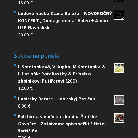
13.00
€
Ľudová hudba Stana Baláža – NOVOROČNÝ
KONCERT ,,Doma je doma” Video + Audio
USB Flash disk
20.00
€
Špeciálna ponuka
L.Smetanková, V.Kupko, M.Smetanka &
L.Latinák: Ratoliestky & Príbeh o
zbojníkovi Putifarovi (2CD)
12.00
€
Labirsky Beťare - Labirskyj Potičok
8.00
€
Folklórna spevácka skupina Šariske
Gavaľire - Zaśpivame śpivanečki f čistej
šariśčiňe
7.00
€