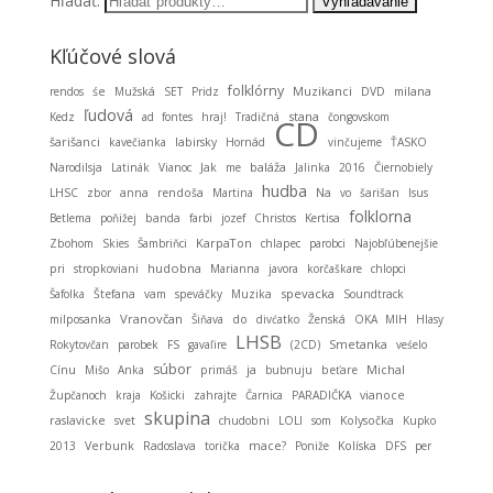
Hľadať:
Kľúčové slová
folklórny
Muzikanci
rendos
śe
Mužská
SET
Pridz
DVD
milana
ľudová
stana
Kedz
ad fontes
hraj!
Tradičná
čongovskom
CD
šarišanci
kavečianka
labirsky
Hornád
vinčujeme
ŤASKO
baláža
Narodilsja
Latinák
Vianoc
Jak
me
Jalinka
2016
Čiernobiely
hudba
LHSC
zbor
anna
rendoša
Martina
Na
vo
šarišan
Isus
folklorna
Betlema
poňižej
banda
farbi
jozef
Christos
Kertisa
KarpaTon
Zbohom
Skies
Šambriňci
chlapec
parobci
Najobľúbenejšie
hudobna
pri
stropkoviani
Marianna
javora
korčaškare
chlopci
spevacka
Šafolka
Štefana
vam
speváčky
Muzika
Soundtrack
Vranovčan
milposanka
Šiňava
do
divćatko
Ženská
OKA MIH
Hlasy
LHSB
Smetanka
Rokytovčan
parobek
FS
gavaľire
(2CD)
veśelo
súbor
ja
Michal
Cínu
Mišo
Anka
primáš
bubnuju
beťare
Župčanoch
kraja
Košicki
zahrajte
Čarnica
PARADIČKA
vianoce
skupina
raslavicke
svet
chudobni
LOLI
som
Kolysočka
Kupko
2013
Verbunk
Radoslava
torička
mace?
Poniže
Kolíska
DFS
per