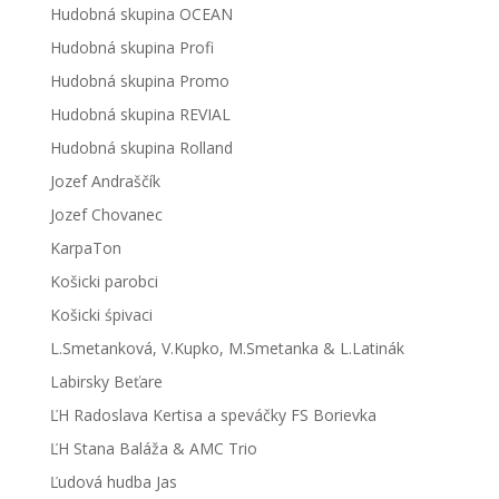
Hudobná skupina OCEAN
Hudobná skupina Profi
Hudobná skupina Promo
Hudobná skupina REVIAL
Hudobná skupina Rolland
Jozef Andraščík
Jozef Chovanec
KarpaTon
Košicki parobci
Košicki śpivaci
L.Smetanková, V.Kupko, M.Smetanka & L.Latinák
Labirsky Beťare
ĽH Radoslava Kertisa a speváčky FS Borievka
ĽH Stana Baláža & AMC Trio
Ľudová hudba Jas