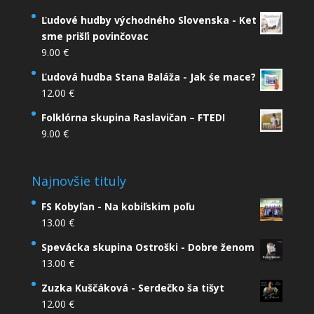
Ľudové hudby východného Slovenska - Ket
sme prišľi povinčovac
9.00
€
Ľudová hudba Stana Baláža - Jak śe mace?
12.00
€
Folklórna skupina Raslavičan – FTEDI
9.00
€
Najnovšie tituly
FS Kobyľan - Na kobiľskim poľu
13.00
€
Spevácka skupina Ostroški - Dobre ženom
13.00
€
Zuzka Kuščáková - Serdečko ša tišyt
12.00
€