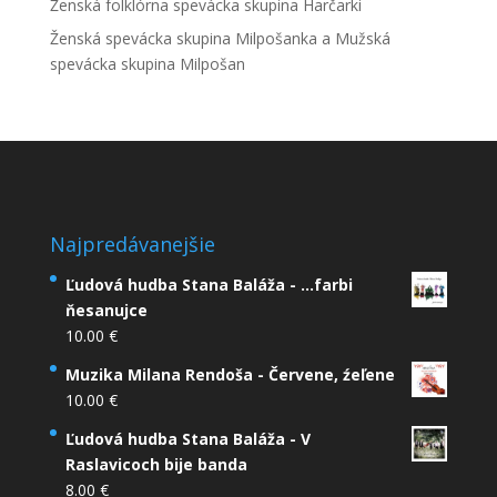
Ženská folklórna spevácka skupina Harčarki
Ženská spevácka skupina Milpošanka a Mužská
spevácka skupina Milpošan
Najpredávanejšie
Ľudová hudba Stana Baláža - ...farbi
ňesanujce
10.00
€
Muzika Milana Rendoša - Červene, źeľene
10.00
€
Ľudová hudba Stana Baláža - V
Raslavicoch bije banda
8.00
€