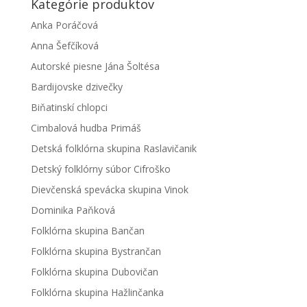
Kategórie produktov
Anka Poráčová
Anna Šefčíková
Autorské piesne Jána Šoltésa
Bardijovske dzivečky
Biňatinskí chlopci
Cimbalová hudba Primáš
Detská folklórna skupina Raslavičanik
Detský folklórny súbor Cifroško
Dievčenská spevácka skupina Vinok
Dominika Paňková
Folklórna skupina Bančan
Folklórna skupina Bystrančan
Folklórna skupina Dubovičan
Folklórna skupina Hažlinčanka