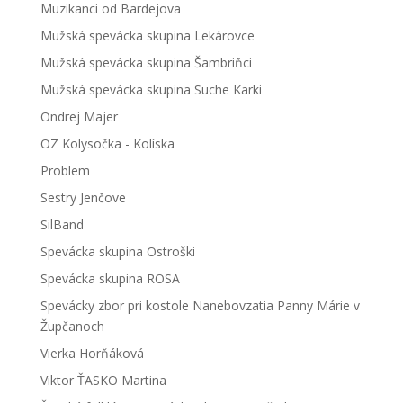
Muzikanci od Bardejova
Mužská spevácka skupina Lekárovce
Mužská spevácka skupina Šambriňci
Mužská spevácka skupina Suche Karki
Ondrej Majer
OZ Kolysočka - Kolíska
Problem
Sestry Jenčove
SilBand
Spevácka skupina Ostroški
Spevácka skupina ROSA
Spevácky zbor pri kostole Nanebovzatia Panny Márie v
Župčanoch
Vierka Horňáková
Viktor ŤASKO Martina