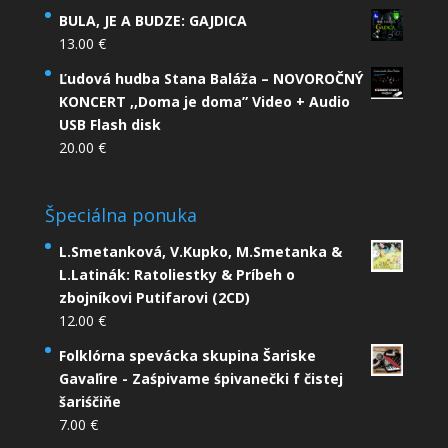
BULA, JE A BUDZE: GAJDICA
13.00
€
Ľudová hudba Stana Baláža – NOVOROČNÝ
KONCERT ,,Doma je doma” Video + Audio
USB Flash disk
20.00
€
Špeciálna ponuka
L.Smetanková, V.Kupko, M.Smetanka &
L.Latinák: Ratoliestky & Príbeh o
zbojníkovi Putifarovi (2CD)
12.00
€
Folklórna spevácka skupina Šariske
Gavaľire - Zaśpivame śpivanečki f čistej
šariśčiňe
7.00
€