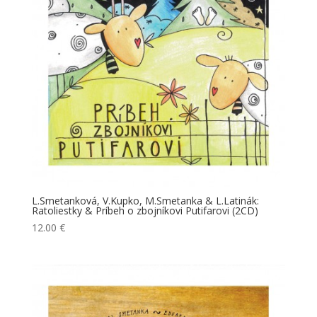
L.Smetanková, V.Kupko, M.Smetanka & L.Latinák:
Ratoliestky & Príbeh o zbojníkovi Putifarovi (2CD)
12.00
€