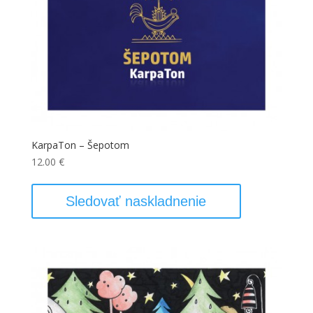
KarpaTon – Šepotom
12.00
€
Sledovať naskladnenie