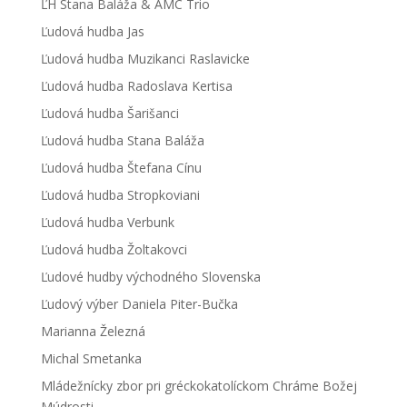
ĽH Stana Baláža & AMC Trio
Ľudová hudba Jas
Ľudová hudba Muzikanci Raslavicke
Ľudová hudba Radoslava Kertisa
Ľudová hudba Šarišanci
Ľudová hudba Stana Baláža
Ľudová hudba Štefana Cínu
Ľudová hudba Stropkoviani
Ľudová hudba Verbunk
Ľudová hudba Žoltakovci
Ľudové hudby východného Slovenska
Ľudový výber Daniela Piter-Bučka
Marianna Železná
Michal Smetanka
Mládežnícky zbor pri gréckokatolíckom Chráme Božej
Múdrosti