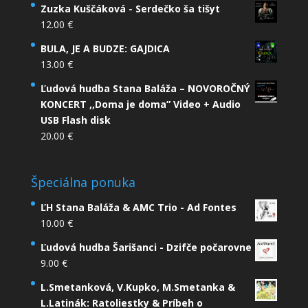
Zuzka Kuščáková - Serdečko ša tišyt
12.00
€
BULA, JE A BUDZE: GAJDICA
13.00
€
Ľudová hudba Stana Baláža – NOVOROČNÝ
KONCERT ,,Doma je doma” Video + Audio
USB Flash disk
20.00
€
Špeciálna ponuka
ĽH Stana Baláža & AMC Trio - Ad Fontes
10.00
€
Ľudová hudba Šarišanci - Dzifče počarovne
9.00
€
L.Smetanková, V.Kupko, M.Smetanka &
L.Latinák: Ratoliestky & Príbeh o