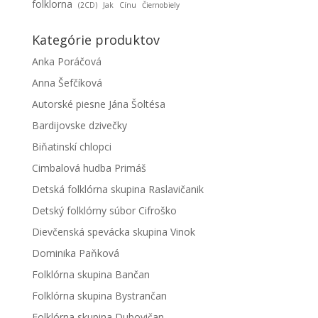
folklorna
(2CD)
Jak
Cínu
Čiernobiely
Kategórie produktov
Anka Poráčová
Anna Šefčíková
Autorské piesne Jána Šoltésa
Bardijovske dzivečky
Biňatinskí chlopci
Cimbalová hudba Primáš
Detská folklórna skupina Raslavičanik
Detský folklórny súbor Cifroško
Dievčenská spevácka skupina Vinok
Dominika Paňková
Folklórna skupina Bančan
Folklórna skupina Bystrančan
Folklórna skupina Dubovičan