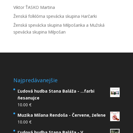
Viktor ŤASKO Martina
Ženská folklórna spevácka skupina Harčarki
Ženská spevácka skupina Milpošanka a Mužská
spevácka skupina Milpošan
Najpredávanejšie
Ľudová hudba Stana Baláža - ...farbi
ňesanujce
10.00
€
Muzika Milana Rendoša - Červene, źeľene
10.00
€
Ľudová hudba Stana Baláža - V