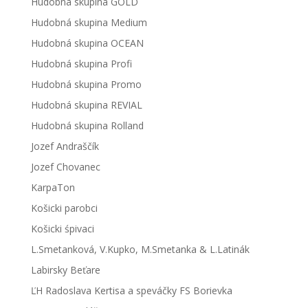
Hudobná skupina GOLD
Hudobná skupina Medium
Hudobná skupina OCEAN
Hudobná skupina Profi
Hudobná skupina Promo
Hudobná skupina REVIAL
Hudobná skupina Rolland
Jozef Andraščík
Jozef Chovanec
KarpaTon
Košicki parobci
Košicki śpivaci
L.Smetanková, V.Kupko, M.Smetanka & L.Latinák
Labirsky Beťare
ĽH Radoslava Kertisa a speváčky FS Borievka