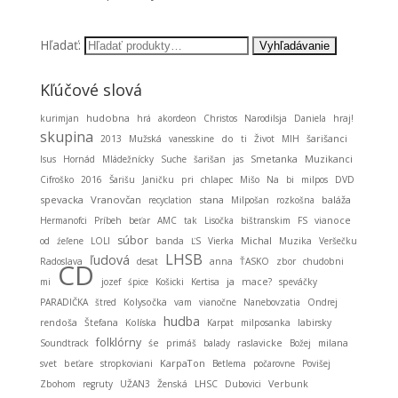
Hľadať:
Kľúčové slová
hudobna
kurimjan
hrá
akordeon
Christos
Narodilsja
Daniela
hraj!
skupina
2013
Mužská
vanesskine
do
ti
Život
MIH
šarišanci
Smetanka
Muzikanci
Isus
Hornád
Mládežnícky
Suche
šarišan
jas
Cifroško
2016
Šarišu
Janičku
pri
chlapec
Mišo
Na
bi
milpos
DVD
spevacka
Vranovčan
stana
baláža
recyclation
Milpošan
rozkošna
Hermanofci
Príbeh
beťar
AMC
tak
Lisočka
bištranskim
FS
vianoce
súbor
Michal
od
źeľene
LOLI
banda
ĽS
Vierka
Muzika
Veršečku
LHSB
ľudová
Radoslava
desat
anna
ŤASKO
zbor
chudobni
CD
ja
mi
jozef
śpice
Košicki
Kertisa
mace?
speváčky
PARADIČKA
štred
Kolysočka
vam
vianočne
Nanebovzatia
Ondrej
hudba
rendoša
Štefana
Kolíska
Karpat
milposanka
labirsky
folklórny
Soundtrack
śe
primáš
balady
raslavicke
Božej
milana
KarpaTon
svet
beťare
stropkoviani
Betlema
počarovne
Povišej
Zbohom
regruty
UŽAN3
Ženská
LHSC
Dubovici
Verbunk