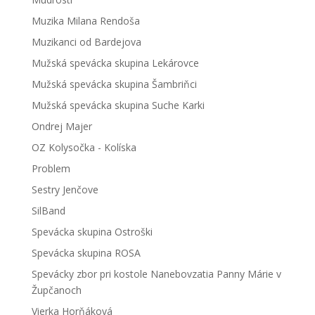
Muzika Milana Rendoša
Muzikanci od Bardejova
Mužská spevácka skupina Lekárovce
Mužská spevácka skupina Šambriňci
Mužská spevácka skupina Suche Karki
Ondrej Majer
OZ Kolysočka - Kolíska
Problem
Sestry Jenčove
SilBand
Spevácka skupina Ostroški
Spevácka skupina ROSA
Spevácky zbor pri kostole Nanebovzatia Panny Márie v
Župčanoch
Vierka Horňáková