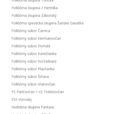
Folklórna skupina Torička
Folklórna skupina z Hertníka
Folklórna skupina Záborský
Folklórna spevácka skupina Šariske Gavaľire
Folklórny súbor Čarnica
Folklórny súbor Hermanovčan
Folklórny súbor Hornád
Folklórny súbor Kavečianka
Folklórny súbor Korčaškare
Folklórny súbor Plavčanka
Folklórny súbor Šiňava
Folklórny súbor Vranovčan
FS Paričovčan + ĽS Trebišovčan
FSS Vorodaj
Hudobná skupina Fantasic