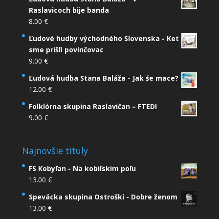
Raslavicoch bije banda
8.00
€
Ľudové hudby východného Slovenska - Ket
sme prišľi povinčovac
9.00
€
Ľudová hudba Stana Baláža - Jak śe mace?
12.00
€
Folklórna skupina Raslavičan – FTEDI
9.00
€
Najnovšie tituly
FS Kobyľan - Na kobiľskim poľu
13.00
€
Spevácka skupina Ostroški - Dobre ženom
13.00
€