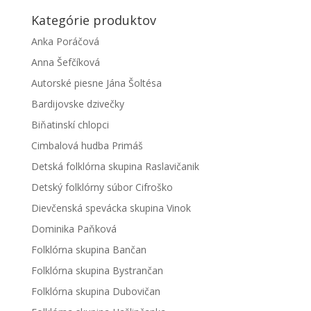
Kategórie produktov
Anka Poráčová
Anna Šefčíková
Autorské piesne Jána Šoltésa
Bardijovske dzivečky
Biňatinskí chlopci
Cimbalová hudba Primáš
Detská folklórna skupina Raslavičanik
Detský folklórny súbor Cifroško
Dievčenská spevácka skupina Vinok
Dominika Paňková
Folklórna skupina Bančan
Folklórna skupina Bystrančan
Folklórna skupina Dubovičan