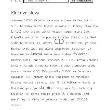
Hľadať:
Kľúčové slová
stana
cimbalova
ŤASKO
Veršečku
Nanebovzatia
šarišan
hrá
bi
Šarišu
Narodilsja
Ženská
Mužská
rozkošna
pri
labirsky
PARADIČKA
LHSB
DVD
chlapec
UŽAN3
Milpošan
Karpat
milana
Život
Kolysočka
svet
Janičku
milposanka
kurimjan
Cifroško
śpice
štred
CD
Suche
bištranskim
LOLI
nadešol
Christos
Božej
jas
dobre
Betlema
LHSC
desat
Isus
Lisočka
stropkoviani
moravančan
Jak
ľudová
folklorna
Hermanofci
śe
Košicki
anna
Štefana
hudobna
Dubovici
Ondrej
recyclation
2016
Cínu
Kertisa
Verbunk
Smetanka
Vranovčan
šarišanci
Daniela
milpos
rendoša
balady
súbor
vianočne
beťare
(2CD)
Mišo
speváčky
Na
Soundtrack
Muzikanci
raslavicke
2019
Zbohom
Kolíska
do
vanesskine
folklórny
ja
Makovica
vianoce
źeľene
od
zbor
FS
OZ
Hornád
skupina
spevacka
Radoslava
Príbeh
vam
Čiernobiely
hraj!
KarpaTon
tak
banda
Muzika
primáš
2013
chudobni
jozef
hudba
Michal
baláža
mace?
regruty
ti
počarovne
beťar
akordeon