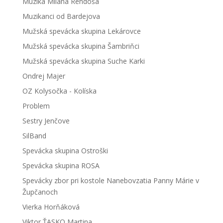
Muzika Milana Rendoša
Muzikanci od Bardejova
Mužská spevácka skupina Lekárovce
Mužská spevácka skupina Šambriňci
Mužská spevácka skupina Suche Karki
Ondrej Majer
OZ Kolysočka - Kolíska
Problem
Sestry Jenčove
SilBand
Spevácka skupina Ostroški
Spevácka skupina ROSA
Spevácky zbor pri kostole Nanebovzatia Panny Márie v
Župčanoch
Vierka Horňáková
Viktor ŤASKO Martina