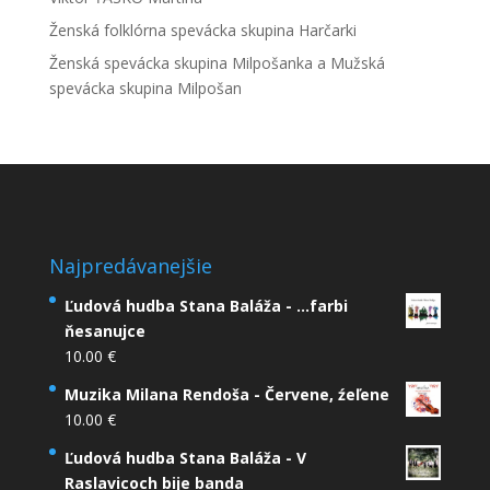
Ženská folklórna spevácka skupina Harčarki
Ženská spevácka skupina Milpošanka a Mužská
spevácka skupina Milpošan
Najpredávanejšie
Ľudová hudba Stana Baláža - ...farbi
ňesanujce
10.00
€
Muzika Milana Rendoša - Červene, źeľene
10.00
€
Ľudová hudba Stana Baláža - V
Raslavicoch bije banda