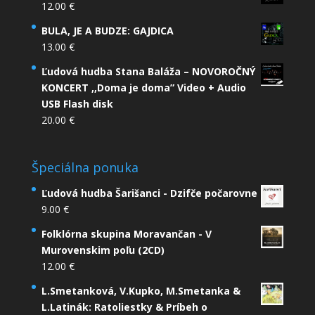
12.00
€
BULA, JE A BUDZE: GAJDICA
13.00
€
Ľudová hudba Stana Baláža – NOVOROČNÝ
KONCERT ,,Doma je doma” Video + Audio
USB Flash disk
20.00
€
Špeciálna ponuka
Ľudová hudba Šarišanci - Dzifče počarovne
9.00
€
Folklórna skupina Moravančan - V
Murovenskim poľu (2CD)
12.00
€
L.Smetanková, V.Kupko, M.Smetanka &
L.Latinák: Ratoliestky & Príbeh o