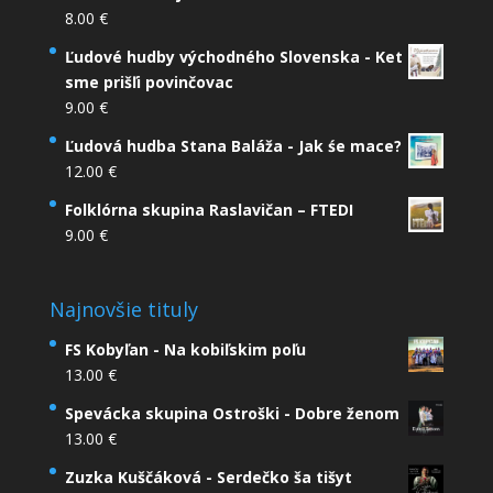
8.00
€
Ľudové hudby východného Slovenska - Ket
sme prišľi povinčovac
9.00
€
Ľudová hudba Stana Baláža - Jak śe mace?
12.00
€
Folklórna skupina Raslavičan – FTEDI
9.00
€
Najnovšie tituly
FS Kobyľan - Na kobiľskim poľu
13.00
€
Spevácka skupina Ostroški - Dobre ženom
13.00
€
Zuzka Kuščáková - Serdečko ša tišyt