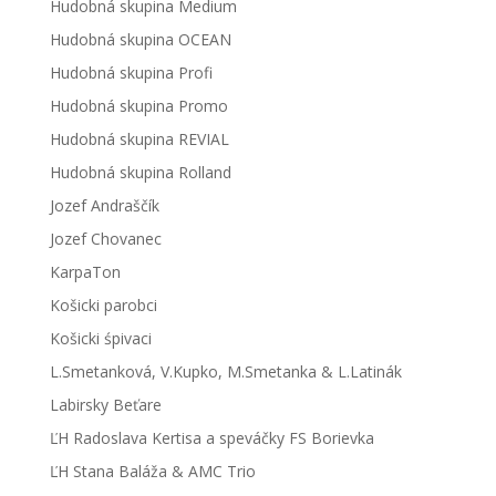
Hudobná skupina Medium
Hudobná skupina OCEAN
Hudobná skupina Profi
Hudobná skupina Promo
Hudobná skupina REVIAL
Hudobná skupina Rolland
Jozef Andraščík
Jozef Chovanec
KarpaTon
Košicki parobci
Košicki śpivaci
L.Smetanková, V.Kupko, M.Smetanka & L.Latinák
Labirsky Beťare
ĽH Radoslava Kertisa a speváčky FS Borievka
ĽH Stana Baláža & AMC Trio