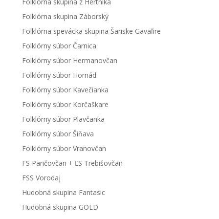
Folklórna skupina z Hertníka
Folklórna skupina Záborský
Folklórna spevácka skupina Šariske Gavaľire
Folklórny súbor Čarnica
Folklórny súbor Hermanovčan
Folklórny súbor Hornád
Folklórny súbor Kavečianka
Folklórny súbor Korčaškare
Folklórny súbor Plavčanka
Folklórny súbor Šiňava
Folklórny súbor Vranovčan
FS Paričovčan + ĽS Trebišovčan
FSS Vorodaj
Hudobná skupina Fantasic
Hudobná skupina GOLD