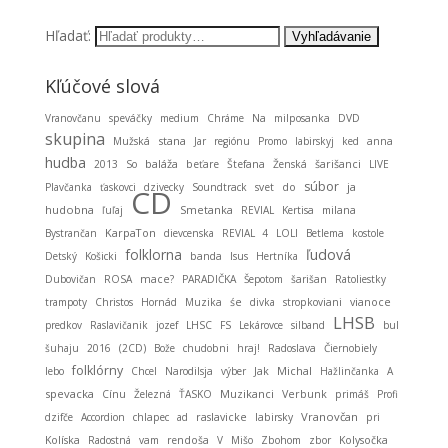
Hľadať:
Kľúčové slová
Vranovčanu
speváčky
medium
Chráme
Na
milposanka
DVD
skupina
stana
Mužská
Jar
regiónu
Promo
labirskyj
ked
anna
hudba
baláža
2013
So
beťare
Štefana
Ženská
šarišanci
LIVE
súbor
ja
Plavčanka
ťaskovci
dzivecky
Soundtrack
svet
do
CD
hudobna
Smetanka
ľuľaj
REVIAL
Kertisa
milana
KarpaTon
Bystrančan
dievcenska
REVIAL 4
LOLI
Betlema
kostole
folklorna
ľudová
Detský
Košicki
banda
Isus
Hertníka
Dubovičan
ROSA
mace?
PARADIČKA
Šepotom
šarišan
Ratoliestky
trampoty
Christos
Hornád
Muzika
śe
divka
stropkoviani
vianoce
LHSB
predkov
Raslavičanik
jozef
LHSC
FS
Lekárovce
silband
bul
šuhaju
2016
(2CD)
Bože
chudobni
hraj!
Radoslava
Čiernobiely
folklórny
Michal
lebo
Chcel
Narodilsja
výber
Jak
Hažlinčanka
A
spevacka
Muzikanci
Cínu
Železná
ŤASKO
Verbunk
primáš
Profi
Vranovčan
dzifče
Accordion
chlapec
ad
raslavicke
labirsky
pri
Kolíska
Radostná
vam
rendoša
V
Mišo
Zbohom
zbor
Kolysočka