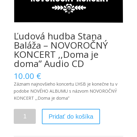
Ľudová hudba Stana
Baláža – NOVOROČNÝ
KONCERT ,,Doma je
doma” Audio CD
10.00
€
Záznam najnovšieho koncertu ĽHSB je konečne tu v
podobe NOVÉHO ALBUMU
s názvom NOVOROČNÝ
KONCERT ,,Doma je doma”
Pridať do košíka