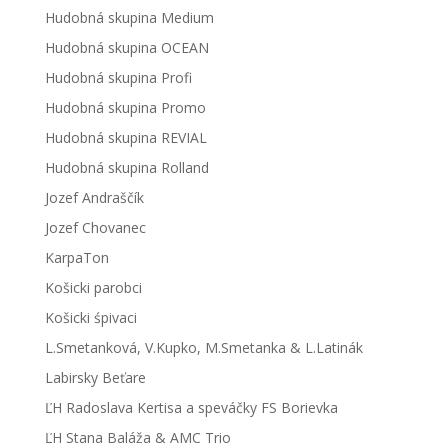
Hudobná skupina Medium
Hudobná skupina OCEAN
Hudobná skupina Profi
Hudobná skupina Promo
Hudobná skupina REVIAL
Hudobná skupina Rolland
Jozef Andraščík
Jozef Chovanec
KarpaTon
Košicki parobci
Košicki śpivaci
L.Smetanková, V.Kupko, M.Smetanka & L.Latinák
Labirsky Beťare
ĽH Radoslava Kertisa a speváčky FS Borievka
ĽH Stana Baláža & AMC Trio