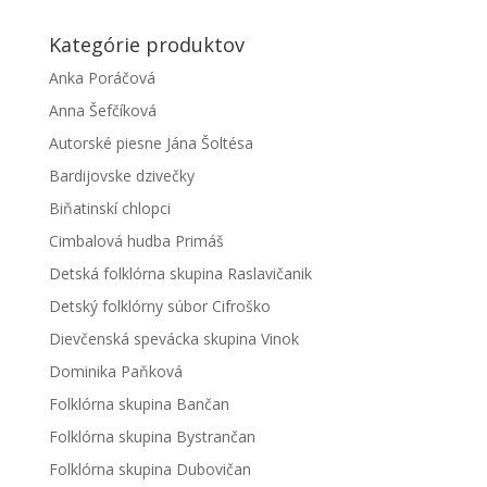
Kategórie produktov
Anka Poráčová
Anna Šefčíková
Autorské piesne Jána Šoltésa
Bardijovske dzivečky
Biňatinskí chlopci
Cimbalová hudba Primáš
Detská folklórna skupina Raslavičanik
Detský folklórny súbor Cifroško
Dievčenská spevácka skupina Vinok
Dominika Paňková
Folklórna skupina Bančan
Folklórna skupina Bystrančan
Folklórna skupina Dubovičan