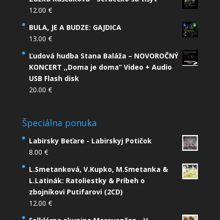
12.00
€
BULA, JE A BUDZE: GAJDICA
13.00
€
Ľudová hudba Stana Baláža – NOVOROČNÝ
KONCERT ,,Doma je doma” Video + Audio
USB Flash disk
20.00
€
Špeciálna ponuka
Labirsky Beťare - Labirskyj Potičok
8.00
€
L.Smetanková, V.Kupko, M.Smetanka &
L.Latinák: Ratoliestky & Príbeh o
zbojníkovi Putifarovi (2CD)
12.00
€