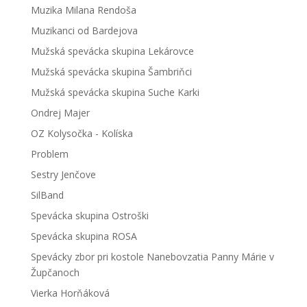
Muzika Milana Rendoša
Muzikanci od Bardejova
Mužská spevácka skupina Lekárovce
Mužská spevácka skupina Šambriňci
Mužská spevácka skupina Suche Karki
Ondrej Majer
OZ Kolysočka - Kolíska
Problem
Sestry Jenčove
SilBand
Spevácka skupina Ostroški
Spevácka skupina ROSA
Spevácky zbor pri kostole Nanebovzatia Panny Márie v
Župčanoch
Vierka Horňáková