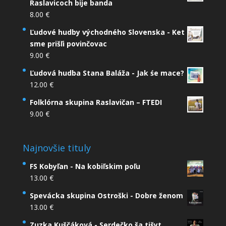
Raslavicoch bije banda
8.00
€
Ľudové hudby východného Slovenska - Ket
sme prišľi povinčovac
9.00
€
Ľudová hudba Stana Baláža - Jak śe mace?
12.00
€
Folklórna skupina Raslavičan – FTEDI
9.00
€
Najnovšie tituly
FS Kobyľan - Na kobiľskim poľu
13.00
€
Spevácka skupina Ostroški - Dobre ženom
13.00
€
Zuzka Kuščáková - Serdečko ša tišyt