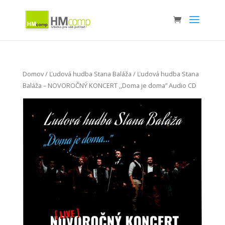
Domov
/
Ľudová hudba Stana Baláža
/ Ľudová hudba Stana
Baláža – NOVOROČNÝ KONCERT ,,Doma je doma” Audio CD