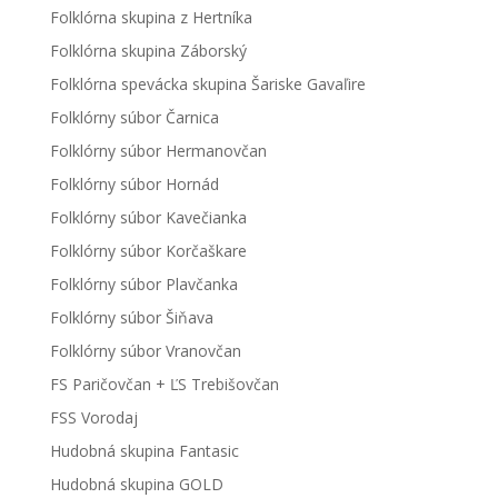
Folklórna skupina z Hertníka
Folklórna skupina Záborský
Folklórna spevácka skupina Šariske Gavaľire
Folklórny súbor Čarnica
Folklórny súbor Hermanovčan
Folklórny súbor Hornád
Folklórny súbor Kavečianka
Folklórny súbor Korčaškare
Folklórny súbor Plavčanka
Folklórny súbor Šiňava
Folklórny súbor Vranovčan
FS Paričovčan + ĽS Trebišovčan
FSS Vorodaj
Hudobná skupina Fantasic
Hudobná skupina GOLD