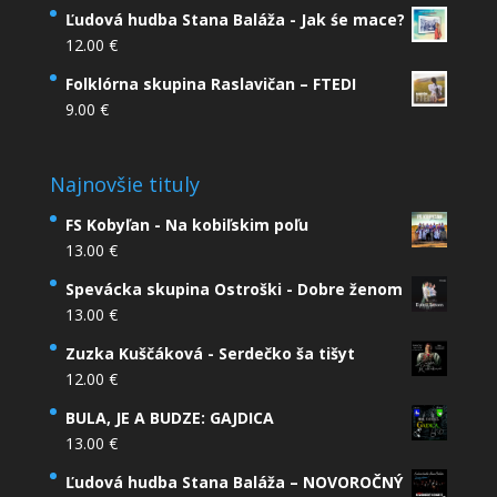
Ľudová hudba Stana Baláža - Jak śe mace?
12.00
€
Folklórna skupina Raslavičan – FTEDI
9.00
€
Najnovšie tituly
FS Kobyľan - Na kobiľskim poľu
13.00
€
Spevácka skupina Ostroški - Dobre ženom
13.00
€
Zuzka Kuščáková - Serdečko ša tišyt
12.00
€
BULA, JE A BUDZE: GAJDICA
13.00
€
Ľudová hudba Stana Baláža – NOVOROČNÝ