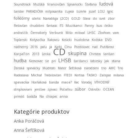
ľudová
Vranovčan
Soundtrack
Mužská
Śpivanočki
Štefana
šariske
PARADIČKA
milposanka
čujece
šumňe
jozef
LOLI
Igric
folklórny
ožeňic
Narodilsja
(2CD)
GOLD
Slava
do
svet
zbor
Muzikanci
Rešovčan
chudobni
fantasic
FS
Panny
Isus
češko
andraščík
Čiernobiely
Verbunk
Mišo
miloval
LHSC
Zbohom
vam
hudobna
Topľanski
Kolysočka
Rakovcu
Košicki
Kolíska
DVD
ja
nádherný
2016
poľu
Karki
Cínu
Pozdišovec
nad
Putifarovi
CD
skupina
KarpaTon
2013
Lenka
Christos
šarišan
LHSB
hudba
stana
Ňemcovec
śe
pri
šarišanci
labirsky
Jak
Ženská
speváčky
Múdrosti
Mater
Šefčíková
narodzeni
trio
AMC Trio
Michal
Radoslava
Trebišovčan
FTEDI
Kertisa
ŤASKO
Začepce
milana
spevacka
Horňáková
banda
mace?
Kec
Vorodaj
VÝHODNÝ
súbor
stropkoviani
jenčove
śpivaci
Počiatku
Ostroški
OCEAN
baláža
primáš
Na
chlapec
anna
Kategórie produktov
Anka Poráčová
Anna Šefčíková