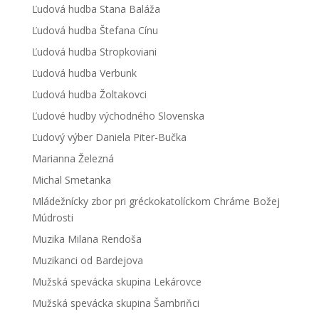
Ľudová hudba Stana Baláža
Ľudová hudba Štefana Cínu
Ľudová hudba Stropkoviani
Ľudová hudba Verbunk
Ľudová hudba Žoltakovci
Ľudové hudby východného Slovenska
Ľudový výber Daniela Piter-Bučka
Marianna Železná
Michal Smetanka
Mládežnícky zbor pri gréckokatolíckom Chráme Božej
Múdrosti
Muzika Milana Rendoša
Muzikanci od Bardejova
Mužská spevácka skupina Lekárovce
Mužská spevácka skupina Šambriňci