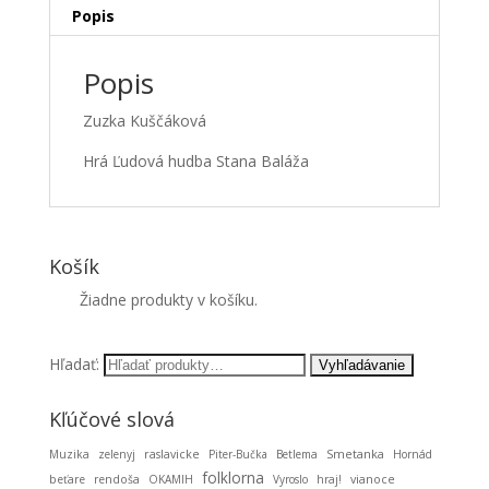
Popis
Popis
Zuzka Kuščáková
Hrá Ľudová hudba Stana Baláža
Košík
Žiadne produkty v košíku.
Hľadať:
Kľúčové slová
Smetanka
Muzika
zelenyj
raslavicke
Piter-Bučka
Betlema
Hornád
folklorna
beťare
rendoša
OKAMIH
Vyroslo
hraj!
vianoce