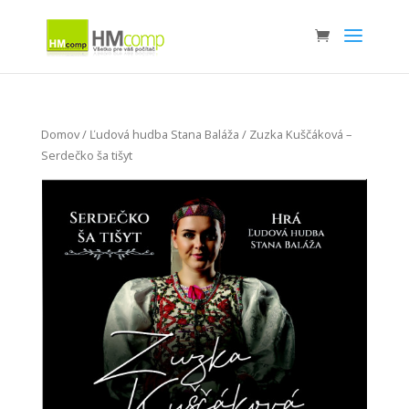
Domov
/
Ľudová hudba Stana Baláža
/ Zuzka Kuščáková –
Serdečko ša tišyt