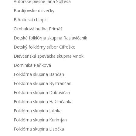
Autorské piesne Jána Šoltésa
Bardijovske dzivečky
Biňatinskí chlopci
Cimbalová hudba Primáš
Detská folklórna skupina Raslavičanik
Detský folklórny súbor Cifroško
Dievčenská spevácka skupina Vinok
Dominika Paňková
Folklórna skupina Bančan
Folklórna skupina Bystrančan
Folklórna skupina Dubovičan
Folklórna skupina Hažlinčanka
Folklórna skupina Jalinka
Folklórna skupina Kurimjan
Folklórna skupina Lisočka