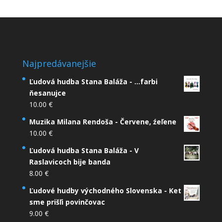
Najpredávanejšie
Ľudová hudba Stana Baláža - ...farbi
ňesanujce
10.00
€
Muzika Milana Rendoša - Červene, źeľene
10.00
€
Ľudová hudba Stana Baláža - V
Raslavicoch bije banda
8.00
€
Ľudové hudby východného Slovenska - Ket
sme prišľi povinčovac
9.00
€