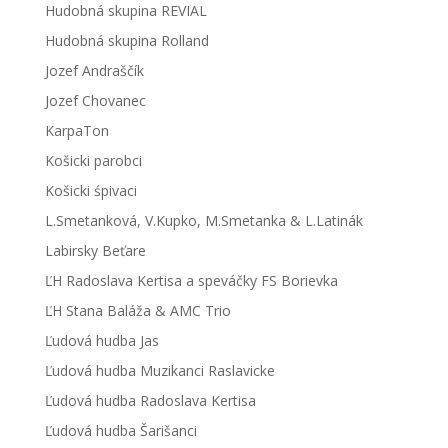
Hudobná skupina REVIAL
Hudobná skupina Rolland
Jozef Andraščík
Jozef Chovanec
KarpaTon
Košicki parobci
Košicki śpivaci
L.Smetanková, V.Kupko, M.Smetanka & L.Latinák
Labirsky Beťare
ĽH Radoslava Kertisa a speváčky FS Borievka
ĽH Stana Baláža & AMC Trio
Ľudová hudba Jas
Ľudová hudba Muzikanci Raslavicke
Ľudová hudba Radoslava Kertisa
Ľudová hudba Šarišanci