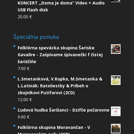
KONCERT ,,Doma je doma” Video + Audio
USB Flash disk
20.00
€
Špeciálna ponuka
Folklórna spevácka skupina Šariske
Gavaľire - Zaśpivame śpivanečki f čistej
šariśčiňe
7.00
€
L.Smetanková, V.Kupko, M.Smetanka &
L.Latinák: Ratoliestky & Príbeh o
zbojníkovi Putifarovi (2CD)
12.00
€
Ľudová hudba Šarišanci - Dzifče počarovne
9.00
€
Folklórna skupina Moravančan - V