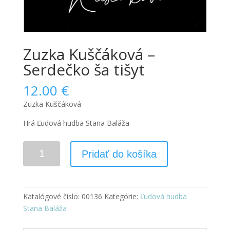
Zuzka Kuščáková –
Serdečko ša tišyt
12.00
€
Zuzka Kuščáková
Hrá Ľudová hudba Stana Baláža
Pridať do košíka
Katalógové číslo:
00136
Kategórie:
Ľudová hudba
Stana Baláža