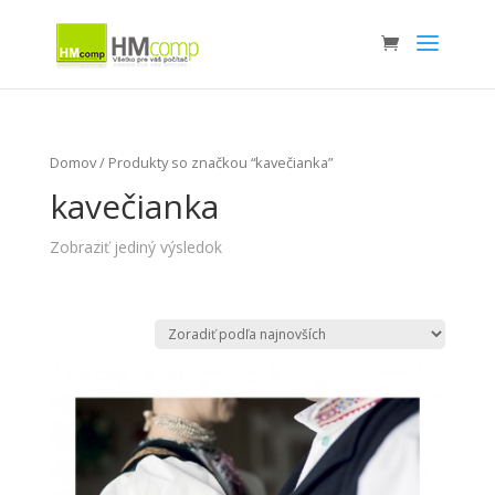
Domov
/ Produkty so značkou “kavečianka”
kavečianka
Zobraziť jediný výsledok