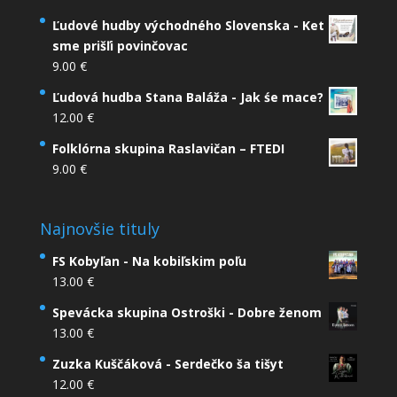
Ľudové hudby východného Slovenska - Ket
sme prišľi povinčovac
9.00
€
Ľudová hudba Stana Baláža - Jak śe mace?
12.00
€
Folklórna skupina Raslavičan – FTEDI
9.00
€
Najnovšie tituly
FS Kobyľan - Na kobiľskim poľu
13.00
€
Spevácka skupina Ostroški - Dobre ženom
13.00
€
Zuzka Kuščáková - Serdečko ša tišyt
12.00
€