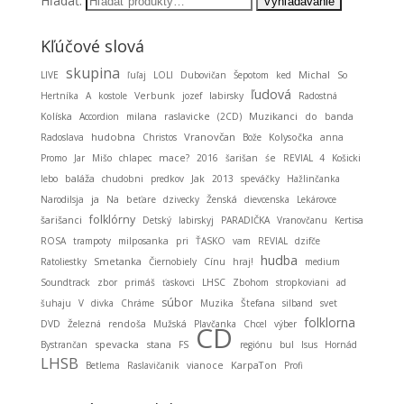
Hľadať:
Kľúčové slová
skupina
Michal
LIVE
ľuľaj
LOLI
Dubovičan
Šepotom
ked
So
ľudová
Hertníka
A
kostole
Verbunk
jozef
labirsky
Radostná
Muzikanci
Kolíska
Accordion
milana
raslavicke
(2CD)
do
banda
hudobna
Vranovčan
Radoslava
Christos
Bože
Kolysočka
anna
Promo
Jar
Mišo
chlapec
mace?
2016
šarišan
śe
REVIAL 4
Košicki
baláža
lebo
chudobni
predkov
Jak
2013
speváčky
Hažlinčanka
ja
Narodilsja
Na
beťare
dzivecky
Ženská
dievcenska
Lekárovce
folklórny
šarišanci
Detský
labirskyj
PARADIČKA
Vranovčanu
Kertisa
ROSA
trampoty
milposanka
pri
ŤASKO
vam
REVIAL
dzifče
hudba
Smetanka
Ratoliestky
Čiernobiely
Cínu
hraj!
medium
Soundtrack
zbor
primáš
ťaskovci
LHSC
Zbohom
stropkoviani
ad
súbor
šuhaju
V
divka
Chráme
Muzika
Štefana
silband
svet
folklorna
DVD
Železná
rendoša
Mužská
Plavčanka
Chcel
výber
CD
spevacka
stana
Bystrančan
FS
regiónu
bul
Isus
Hornád
LHSB
KarpaTon
Betlema
Raslavičanik
vianoce
Profi