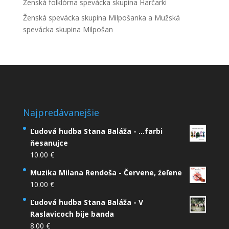
Ženská folklórna spevácka skupina Harčarki
Ženská spevácka skupina Milpošanka a Mužská
spevácka skupina Milpošan
Najpredávanejšie
Ľudová hudba Stana Baláža - ...farbi
ňesanujce
10.00
€
Muzika Milana Rendoša - Červene, źeľene
10.00
€
Ľudová hudba Stana Baláža - V
Raslavicoch bije banda
8.00
€