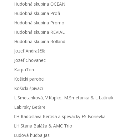
Hudobná skupina OCEAN
Hudobná skupina Profi
Hudobná skupina Promo
Hudobná skupina REVIAL
Hudobná skupina Rolland
Jozef Andraščík
Jozef Chovanec
KarpaTon
Košicki parobci
Košicki śpivaci
L.Smetanková, V.Kupko, M.Smetanka & L.Latinák
Labirsky Beťare
ĽH Radoslava Kertisa a speváčky FS Borievka
ĽH Stana Baláža & AMC Trio
Ľudová hudba Jas