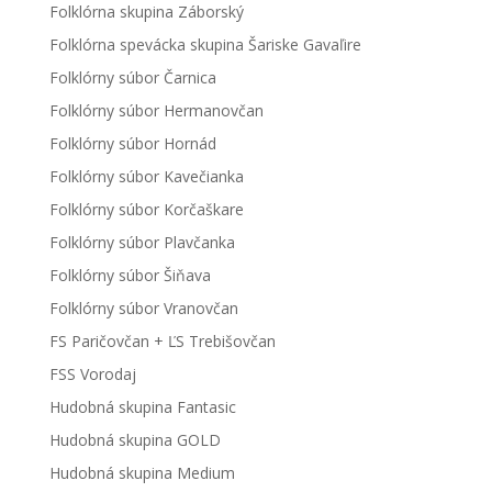
Folklórna skupina Záborský
Folklórna spevácka skupina Šariske Gavaľire
Folklórny súbor Čarnica
Folklórny súbor Hermanovčan
Folklórny súbor Hornád
Folklórny súbor Kavečianka
Folklórny súbor Korčaškare
Folklórny súbor Plavčanka
Folklórny súbor Šiňava
Folklórny súbor Vranovčan
FS Paričovčan + ĽS Trebišovčan
FSS Vorodaj
Hudobná skupina Fantasic
Hudobná skupina GOLD
Hudobná skupina Medium