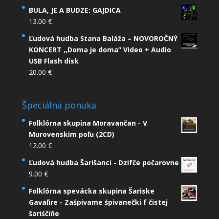
BULA, JE A BUDZE: GAJDICA
13.00
€
Ľudová hudba Stana Baláža – NOVOROČNÝ
KONCERT ,,Doma je doma” Video + Audio
USB Flash disk
20.00
€
Špeciálna ponuka
Folklórna skupina Moravančan - V
Murovenskim poľu (2CD)
12.00
€
Ľudová hudba Šarišanci - Dzifče počarovne
9.00
€
Folklórna spevácka skupina Šariske
Gavaľire - Zaśpivame śpivanečki f čistej
šariśčiňe