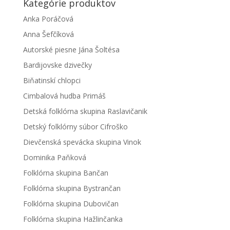
Kategórie produktov
Anka Poráčová
Anna Šefčíková
Autorské piesne Jána Šoltésa
Bardijovske dzivečky
Biňatinskí chlopci
Cimbalová hudba Primáš
Detská folklórna skupina Raslavičanik
Detský folklórny súbor Cifroško
Dievčenská spevácka skupina Vinok
Dominika Paňková
Folklórna skupina Bančan
Folklórna skupina Bystrančan
Folklórna skupina Dubovičan
Folklórna skupina Hažlinčanka