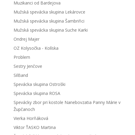
Muzikanci od Bardejova
Mužská spevácka skupina Lekárovce
Mužská spevácka skupina Šambriňci
Mužská spevácka skupina Suche Karki
Ondrej Majer
OZ Kolysočka - Kolíska
Problem
Sestry Jenčove
SilBand
Spevácka skupina Ostroški
Spevácka skupina ROSA
Spevácky zbor pri kostole Nanebovzatia Panny Márie v
Župčanoch
Vierka Horňáková
Viktor ŤASKO Martina