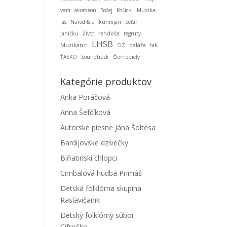
vam
akordeon
Božej
Košicki
Muzika
jas
Narodilsja
kurimjan
beťar
Janičku
Život
rendoša
regruty
LHSB
Muzikanci
baláža
OZ
tak
ŤASKO
Soundtrack
Čiernobiely
Kategórie produktov
Anka Poráčová
Anna Šefčíková
Autorské piesne Jána Šoltésa
Bardijovske dzivečky
Biňatinskí chlopci
Cimbalová hudba Primáš
Detská folklórna skupina
Raslavičanik
Detský folklórny súbor
Cifroško