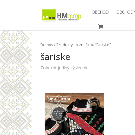
OBCHOD
OBCHODN
Domov
/ Produkty so značkou “šariske”
šariske
Zobraziť jediný výsledok