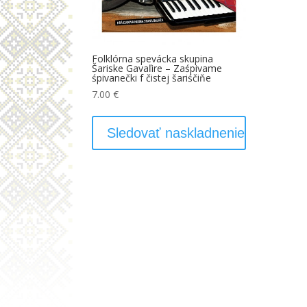
Folklórna spevácka skupina
Šariske Gavaľire – Zaśpivame
śpivanečki f čistej šariśčiňe
7.00
€
Sledovať naskladnenie