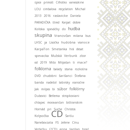
śpice
primáš
Cifroško
vanesskine
Michal
LOLI
cimbalova
recyclation
2013
2016
raslavicke
Daniela
PARADIČKA
štred
Karpat
dobre
hudba
Kolíska
speváčky
do
skupina
Vranovčan
milana
Isus
ja
hudobna
LHSC
Lisočka
vianoce
KarpaTon
Smetanka
hrá
desat
spevacka
Mužská
Verbunk
zbor
od
2019
Mišo
Milpošan
ti
mace?
folklorna
stana
balady
rozkošna
DVD
chudobni
šarišanci
Štefana
banda
nadešol
labirsky
vianočne
súbor
folklórny
Jak
milpos
bi
Dubovici
Betlema
stropkoviani
chlapec
moravančan
bištranskim
Hornád
pri
Suche
Christos
CD
Kolysočka
Šarišu
Nanebovzatia
FS
źeľene
Cínu
Veršečku
(2CD)
anna
šarišan
hraj!