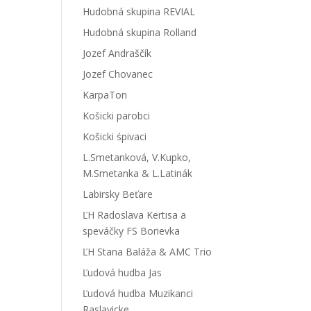
Hudobná skupina REVIAL
Hudobná skupina Rolland
Jozef Andraščík
Jozef Chovanec
KarpaTon
Košicki parobci
Košicki śpivaci
L.Smetanková, V.Kupko,
M.Smetanka & L.Latinák
Labirsky Beťare
ĽH Radoslava Kertisa a
speváčky FS Borievka
ĽH Stana Baláža & AMC Trio
Ľudová hudba Jas
Ľudová hudba Muzikanci
Raslavicke