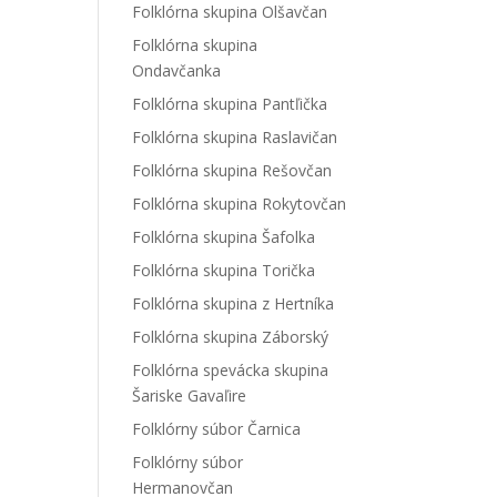
Folklórna skupina Olšavčan
Folklórna skupina
Ondavčanka
Folklórna skupina Pantľička
Folklórna skupina Raslavičan
Folklórna skupina Rešovčan
Folklórna skupina Rokytovčan
Folklórna skupina Šafolka
Folklórna skupina Torička
Folklórna skupina z Hertníka
Folklórna skupina Záborský
Folklórna spevácka skupina
Šariske Gavaľire
Folklórny súbor Čarnica
Folklórny súbor
Hermanovčan