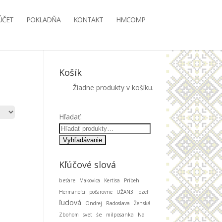
ÚČET
POKLADŇA
KONTAKT
HMCOMP
Košík
Žiadne produkty v košíku.
Hľadať:
Kľúčové slová
beťare
Makovica
Kertisa
Príbeh
Hermanofci
počarovne
UŽAN3
jozef
ľudová
Ondrej
Radoslava
Ženská
Zbohom
svet
śe
milposanka
Na