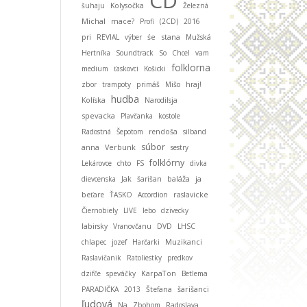
CD
šuhaju
Kolysočka
Železná
Michal
mace?
Profi
(2CD)
2016
stana
pri
REVIAL
výber
śe
Mužská
Hertníka
Soundtrack
So
Chcel
vam
folklorna
medium
ťaskovci
Košicki
zbor
trampoty
primáš
Mišo
hraj!
hudba
Kolíska
Narodilsja
spevacka
Plavčanka
kostole
Radostná
Šepotom
rendoša
silband
súbor
anna
Verbunk
sestry
folklórny
Lekárovce
chto
FS
divka
baláža
ja
dievcenska
Jak
šarišan
beťare
ŤASKO
Accordion
raslavicke
Čiernobiely
LIVE
lebo
dzivecky
labirsky
Vranovčanu
DVD
LHSC
Muzikanci
chlapec
jozef
Harčarki
Raslavičanik
Ratoliestky
predkov
KarpaTon
dzifče
speváčky
Betlema
PARADIČKA
2013
Štefana
šarišanci
ľudová
Na
Zbohom
Radoslava