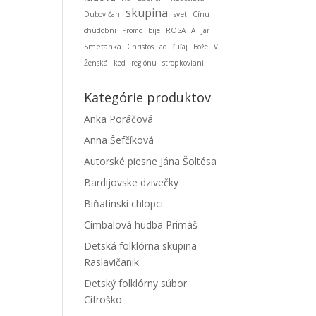
skupina
Dubovičan
svet
Cínu
chudobni
Promo
bije
ROSA
A
Jar
Smetanka
Christos
ad
ľuľaj
Bože
V
Ženská
ked
regiónu
stropkoviani
Kategórie produktov
Anka Poráčová
Anna Šefčíková
Autorské piesne Jána Šoltésa
Bardijovske dzivečky
Biňatinskí chlopci
Cimbalová hudba Primáš
Detská folklórna skupina
Raslavičanik
Detský folklórny súbor
Cifroško