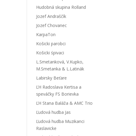
Hudobná skupina Rolland
Jozef Andraščík
Jozef Chovanec
KarpaTon
Košicki parobci
Košicki śpivaci
L.Smetanková, V.Kupko,
M.Smetanka & L.Latinák
Labirsky Beťare
ĽH Radoslava Kertisa a
speváčky FS Borievka
ĽH Stana Baláža & AMC Trio
Ľudová hudba Jas
Ľudová hudba Muzikanci
Raslavicke