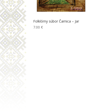
Folklórny súbor Čarnica – Jar
7.00
€