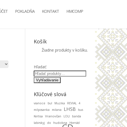
ÚČET
POKLADŇA
KONTAKT
HMCOMP
Košík
Žiadne produkty v košíku.
Hľadať:
Kľúčové slová
vianoce
bul
Muzika
REVIAL 4
LHSB
milposanka
milana
Isus
Vranovčan
Kertisa
LOLI
banda
hudobna
labirskyj
do
Hornád