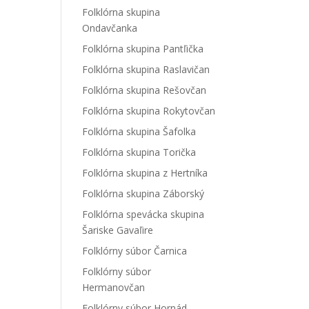
Folklórna skupina
Ondavčanka
Folklórna skupina Pantľička
Folklórna skupina Raslavičan
Folklórna skupina Rešovčan
Folklórna skupina Rokytovčan
Folklórna skupina Šafolka
Folklórna skupina Torička
Folklórna skupina z Hertníka
Folklórna skupina Záborský
Folklórna spevácka skupina
Šariske Gavaľire
Folklórny súbor Čarnica
Folklórny súbor
Hermanovčan
Folklórny súbor Hornád