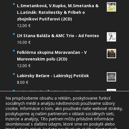
L.Smetanková, V.Kupko, M.Smetanka &
L.Latinák: Ratoliestky & Príbeh o
zbojníkovi Putifarovi (2CD)
12.00
€
ĽH Stana Baláža & AMC Trio - Ad Fontes
10.00
€
Folklórna skupina Moravančan - V
Murovenskim poľu (2CD)
12.00
€
Labirsky Beťare - Labirskyj Potičok
8.00
€
Ľudová hudba Šarišanci - Dzifče počarovne
Na prispôsobenie obsahu a reklám, poskytovanie funkcií
9.00
€
sociálnych médií a analýzu návštevnosti používame súbory
cookie. Informácie o tom, ako používate naše webové stránky,
poskytujeme aj našim partnerom v oblasti sociálnych sieti,
inzercie a analýzy, Títo partneri môžu príslušné informácie
skombinovať s ďalšími údajmi, ktoré sme im poskytli alebo