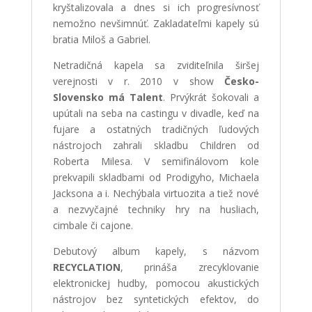
kryštalizovala a dnes si ich progresívnosť
nemožno nevšimnúť. Zakladateľmi kapely sú
bratia Miloš a Gabriel.
Netradičná kapela sa zviditeľnila širšej
verejnosti v r. 2010 v show
Česko-
Slovensko má Talent
. Prvýkrát šokovali a
upútali na seba na castingu v divadle, keď na
fujare a ostatných tradičných ľudových
nástrojoch zahrali skladbu Children od
Roberta Milesa. V semifinálovom kole
prekvapili skladbami od Prodigyho, Michaela
Jacksona a i. Nechýbala virtuozita a tiež nové
a nezvyčajné techniky hry na husliach,
cimbale či cajone.
Debutový album kapely, s názvom
RECYCLATION
, prináša zrecyklovanie
elektronickej hudby, pomocou akustických
nástrojov bez syntetických efektov, do