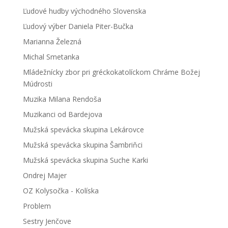
Ľudové hudby východného Slovenska
Ľudový výber Daniela Piter-Bučka
Marianna Železná
Michal Smetanka
Mládežnícky zbor pri gréckokatolíckom Chráme Božej
Múdrosti
Muzika Milana Rendoša
Muzikanci od Bardejova
Mužská spevácka skupina Lekárovce
Mužská spevácka skupina Šambriňci
Mužská spevácka skupina Suche Karki
Ondrej Majer
OZ Kolysočka - Kolíska
Problem
Sestry Jenčove