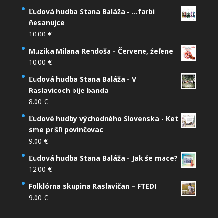
Ľudová hudba Stana Baláža - ...farbi
ňesanujce
10.00
€
Muzika Milana Rendoša - Červene, źeľene
10.00
€
Ľudová hudba Stana Baláža - V
Raslavicoch bije banda
8.00
€
Ľudové hudby východného Slovenska - Ket
sme prišľi povinčovac
9.00
€
Ľudová hudba Stana Baláža - Jak śe mace?
12.00
€
Folklórna skupina Raslavičan – FTEDI
9.00
€