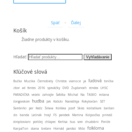
-
Späť
Ďalej
Košík
Žiadne produkty v košíku.
Hľadať:
Kľúčové slová
ľudová
ja
Bučka
Muzika
Čiernobiely
Christos
vianoce
torička
zbor
ad fontes
2016
speváčky
DVD
Župčanoch
rendos
LHSC
Michal
PARADIČKA
veśelo
zahrajte
Šafolka
Na
ŤASKO
milana
hudba
čongovskom
Jak
Košicki
Narodilsja
Rokytovčan
SET
Šambriňci
per
Kedz
Šiňava
Kolíska
jozef
Skies
korčaškare
šarišan
do
banda
Latinák
hraj!
FS
parobek
Martina
Kolysočka
primáš
stropkoviani
poňižej
chlapec
Kertisa
Isus
som
chudobni
Poniže
folklorna
KarpaTon
stana
beťare
Hornád
parobci
Mišo