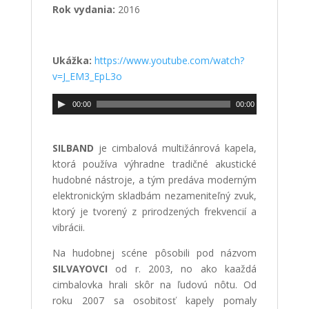
Rok vydania:
2016
Ukážka:
https://www.youtube.com/watch?
v=J_EM3_EpL3o
00:00
00:00
SILBAND
je cimbalová multižánrová kapela,
ktorá používa výhradne tradičné akustické
hudobné nástroje, a tým predáva moderným
elektronickým skladbám nezameniteľný zvuk,
ktorý je tvorený z prirodzených frekvencií a
vibrácii.
Na hudobnej scéne pôsobili pod názvom
SILVAYOVCI
od r. 2003, no ako kaaždá
cimbalovka hrali skôr na ľudovú nôtu. Od
roku 2007 sa osobitosť kapely pomaly