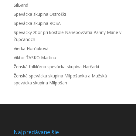
SilBand
Spevácka skupina Ostroški
Spevácka skupina ROSA
Spevácky zbor pri kostole Nanebovzatia Panny Márie v
Župčanoch
Vierka Horňáková
Viktor ŤASKO Martina
Ženská folklórna spevácka skupina Harčarki
Ženská spevácka skupina Milpošanka a Mužská
spevácka skupina Milpošan
Najpredávanejšie