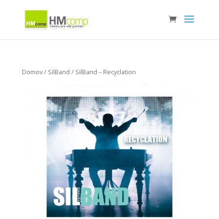
Domov
/
SilBand
/ SilBand – Recyclation