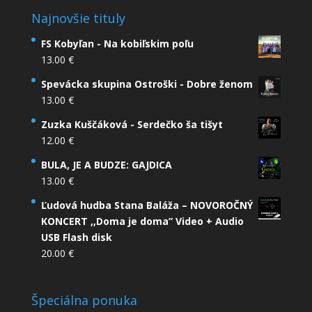
Najnovšie tituly
FS Kobyľan - Na kobiľskim poľu
13.00
€
Spevácka skupina Ostroški - Dobre ženom
13.00
€
Zuzka Kuščáková - Serdečko ša tišyt
12.00
€
BULA, JE A BUDZE: GAJDICA
13.00
€
Ľudová hudba Stana Baláža – NOVOROČNÝ
KONCERT ,,Doma je doma” Video + Audio
USB Flash disk
20.00
€
Špeciálna ponuka