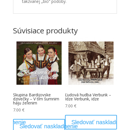
takzvanej „bio“ podoby.
Súvisiace produkty
Je na
Skupina Bardijovske
Ľudová hudba Verbunk –
Viktor
dzivečky – V tim šumnim
Idze Verbunk, idze
11.00
háju źeľenim
7.00
€
7.00
€
skladnenie
Sledovať naskladnenie
Sledovať naskladnenie