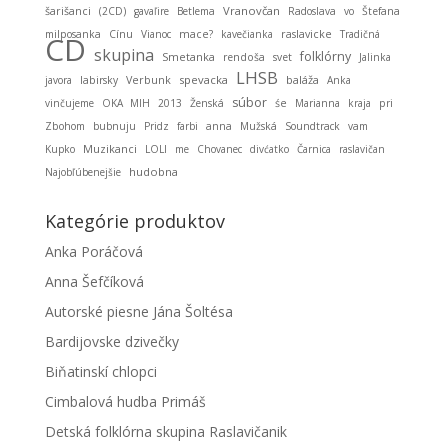
Vranovčan
šarišanci
(2CD)
gavaľire
Betlema
Radoslava
vo
Štefana
milposanka
Cínu
Vianoc
mace?
kavečianka
raslavicke
Tradičná
CD
skupina
folklórny
Smetanka
rendoša
svet
Jalinka
LHSB
spevacka
baláža
javora
labirsky
Verbunk
Anka
súbor
vinčujeme
OKA MIH
2013
Ženská
śe
Marianna
kraja
pri
Zbohom
bubnuju
Pridz
farbi
anna
Mužská
Soundtrack
vam
Muzikanci
Kupko
LOLI
me
Chovanec
divćatko
Čarnica
raslavičan
hudobna
Najobľúbenejšie
Kategórie produktov
Anka Poráčová
Anna Šefčíková
Autorské piesne Jána Šoltésa
Bardijovske dzivečky
Biňatinskí chlopci
Cimbalová hudba Primáš
Detská folklórna skupina Raslavičanik