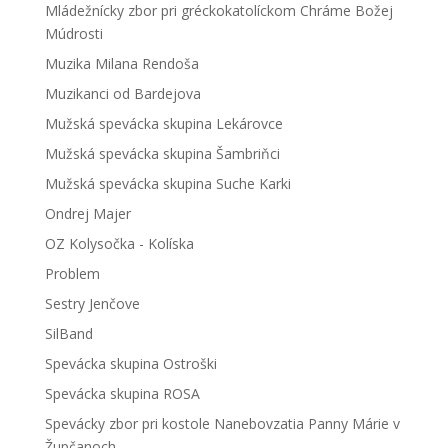
Mládežnícky zbor pri gréckokatolíckom Chráme Božej
Múdrosti
Muzika Milana Rendoša
Muzikanci od Bardejova
Mužská spevácka skupina Lekárovce
Mužská spevácka skupina Šambriňci
Mužská spevácka skupina Suche Karki
Ondrej Majer
OZ Kolysočka - Kolíska
Problem
Sestry Jenčove
SilBand
Spevácka skupina Ostroški
Spevácka skupina ROSA
Spevácky zbor pri kostole Nanebovzatia Panny Márie v
Župčanoch