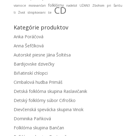
folklórny
vianoce
moravančan
nadešol
UŽAN3
Zbohom
pri
Šarišu
CD
ti
Život
stropkoviani
śe
Kategórie produktov
Anka Poráčová
Anna Šefčíková
Autorské piesne Jána Šoltésa
Bardijovske dzivečky
Biňatinskí chlopci
Cimbalová hudba Primáš
Detská folklórna skupina Raslavičanik
Detský folklórny súbor Cifroško
Dievčenská spevácka skupina Vinok
Dominika Paňková
Folklórna skupina Bančan