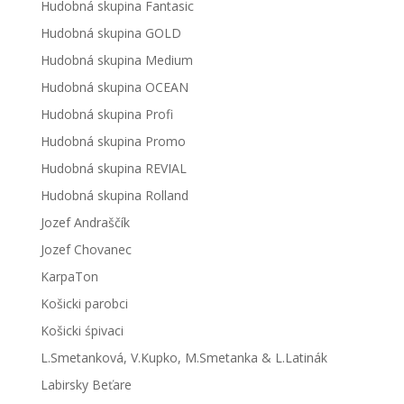
Hudobná skupina Fantasic
Hudobná skupina GOLD
Hudobná skupina Medium
Hudobná skupina OCEAN
Hudobná skupina Profi
Hudobná skupina Promo
Hudobná skupina REVIAL
Hudobná skupina Rolland
Jozef Andraščík
Jozef Chovanec
KarpaTon
Košicki parobci
Košicki śpivaci
L.Smetanková, V.Kupko, M.Smetanka & L.Latinák
Labirsky Beťare