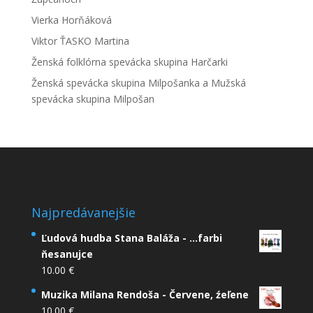
Vierka Horňáková
Viktor ŤASKO Martina
Ženská folklórna spevácka skupina Harčarki
Ženská spevácka skupina Milpošanka a Mužská
spevácka skupina Milpošan
Najpredávanejšie
Ľudová hudba Stana Baláža - ...farbi
ňesanujce
10.00
€
Muzika Milana Rendoša - Červene, źeľene
10.00
€