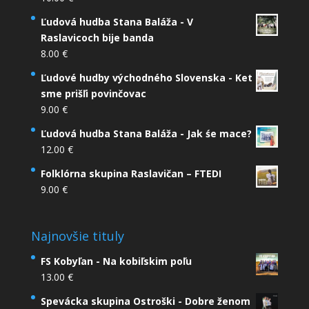
Ľudová hudba Stana Baláža - V
Raslavicoch bije banda
8.00
€
Ľudové hudby východného Slovenska - Ket
sme prišľi povinčovac
9.00
€
Ľudová hudba Stana Baláža - Jak śe mace?
12.00
€
Folklórna skupina Raslavičan – FTEDI
9.00
€
Najnovšie tituly
FS Kobyľan - Na kobiľskim poľu
13.00
€
Spevácka skupina Ostroški - Dobre ženom