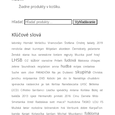
Žiadne produkty v košíku.
Hľadať:
Kľúčové slová
Vranovčan
labirsky
Hornád
Veršečku
Štefana
Ondrej
balady
2019
rendoša
desat
kurimjan
Milpošan
akordeon
Čiernobiely
počarovne
stana
Ženská
Isus
vanesskine
beťare
regruty
Muzika
jozef
hraj!
LHSB
ľudová
súbor
OZ
vianočne
Príbeh
Makovica
chlapec
hudba
źeľene
Soundtrack
recyclation
anna
milpos
cimbalova
skupina
Suche
vam
zbor
PARADIČKA
Na
jas
Dubovici
Christos
Janičku
milposanka
DVD
Košicki
Jak
do
bi
Narodilsja
chudobni
spevacka
ja
raslavicke
tak
Kertisa
Nanebovzatia
LHSC
Betlema
(2CD)
Cifroško
šarišanci
Lisočka
speváčky
milana
Kolíska
Božej
od
baláža
2013
śpice
Hermanofci
primáš
2016
Cínu
Daniela
Mišo
Smetanka
hudobna
štred
Radoslava
svet
mace?
ŤASKO
LOLI
FS
KarpaTon
Mužská
beťar
rozkošna
bištranskim
hrá
Verbunk
dobre
folklorna
Michal
Muzikanci
banda
Karpat
Kolysočka
šarišan