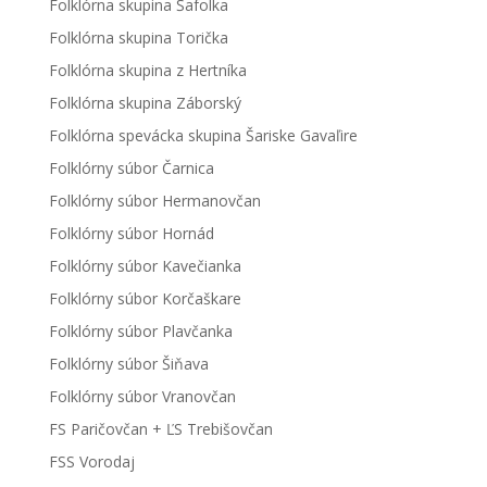
Folklórna skupina Šafolka
Folklórna skupina Torička
Folklórna skupina z Hertníka
Folklórna skupina Záborský
Folklórna spevácka skupina Šariske Gavaľire
Folklórny súbor Čarnica
Folklórny súbor Hermanovčan
Folklórny súbor Hornád
Folklórny súbor Kavečianka
Folklórny súbor Korčaškare
Folklórny súbor Plavčanka
Folklórny súbor Šiňava
Folklórny súbor Vranovčan
FS Paričovčan + ĽS Trebišovčan
FSS Vorodaj