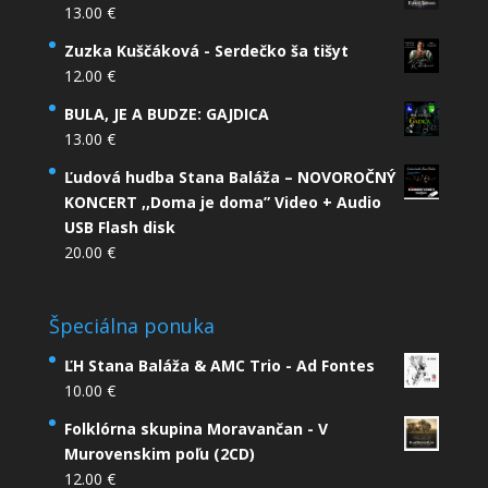
13.00
€
Zuzka Kuščáková - Serdečko ša tišyt
12.00
€
BULA, JE A BUDZE: GAJDICA
13.00
€
Ľudová hudba Stana Baláža – NOVOROČNÝ
KONCERT ,,Doma je doma” Video + Audio
USB Flash disk
20.00
€
Špeciálna ponuka
ĽH Stana Baláža & AMC Trio - Ad Fontes
10.00
€
Folklórna skupina Moravančan - V
Murovenskim poľu (2CD)
12.00
€