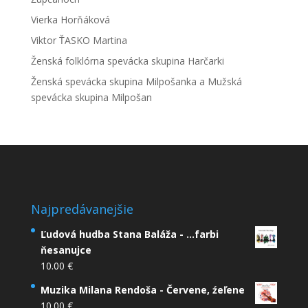
Vierka Horňáková
Viktor ŤASKO Martina
Ženská folklórna spevácka skupina Harčarki
Ženská spevácka skupina Milpošanka a Mužská
spevácka skupina Milpošan
Najpredávanejšie
Ľudová hudba Stana Baláža - ...farbi
ňesanujce
10.00
€
Muzika Milana Rendoša - Červene, źeľene
10.00
€