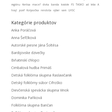
regiónu
Kertisa
mace?
divka
banda
kostole
FS
ŤASKO
ad
lebo
A
hraj!
jozef
Kolysočka
rendoša
výber
vam
LHSC
Kategórie produktov
Anka Poráčová
Anna Šefčíková
Autorské piesne Jána Šoltésa
Bardijovske dzivečky
Biňatinskí chlopci
Cimbalová hudba Primáš
Detská folklórna skupina Raslavičanik
Detský folklórny súbor Cifroško
Dievčenská spevácka skupina Vinok
Dominika Paňková
Folklórna skupina Bančan