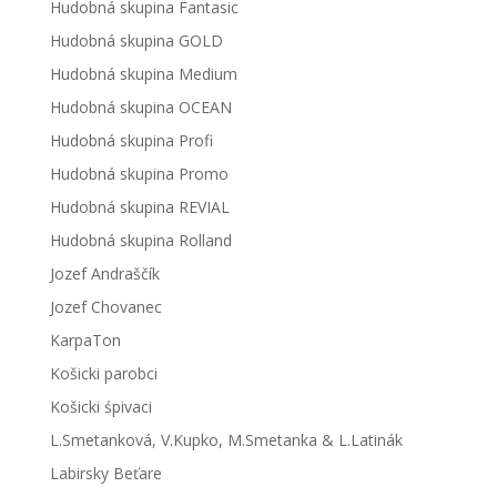
Hudobná skupina Fantasic
Hudobná skupina GOLD
Hudobná skupina Medium
Hudobná skupina OCEAN
Hudobná skupina Profi
Hudobná skupina Promo
Hudobná skupina REVIAL
Hudobná skupina Rolland
Jozef Andraščík
Jozef Chovanec
KarpaTon
Košicki parobci
Košicki śpivaci
L.Smetanková, V.Kupko, M.Smetanka & L.Latinák
Labirsky Beťare