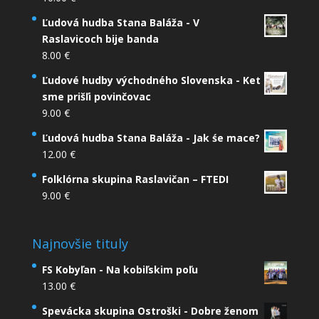
Ľudová hudba Stana Baláža - V
Raslavicoch bije banda
8.00
€
Ľudové hudby východného Slovenska - Ket
sme prišľi povinčovac
9.00
€
Ľudová hudba Stana Baláža - Jak śe mace?
12.00
€
Folklórna skupina Raslavičan – FTEDI
9.00
€
Najnovšie tituly
FS Kobyľan - Na kobiľskim poľu
13.00
€
Spevácka skupina Ostroški - Dobre ženom