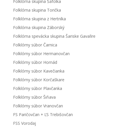
Folklórna skupina Šafolka
Folklórna skupina Torička
Folklórna skupina z Hertníka
Folklórna skupina Záborský
Folklórna spevácka skupina Šariske Gavaľire
Folklórny súbor Čarnica
Folklórny súbor Hermanovčan
Folklórny súbor Hornád
Folklórny súbor Kavečianka
Folklórny súbor Korčaškare
Folklórny súbor Plavčanka
Folklórny súbor Šiňava
Folklórny súbor Vranovčan
FS Paričovčan + ĽS Trebišovčan
FSS Vorodaj