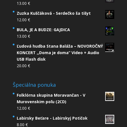
13.00
€
Zuzka Kuščáková - Serdečko ša tišyt
12.00
€
BULA, JE A BUDZE: GAJDICA
13.00
€
Ľudová hudba Stana Baláža – NOVOROČNÝ
KONCERT ,,Doma je doma” Video + Audio
USB Flash disk
20.00
€
Špeciálna ponuka
Folklórna skupina Moravančan - V
Murovenskim poľu (2CD)
12.00
€
Labirsky Beťare - Labirskyj Potičok
8.00
€