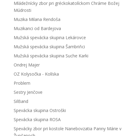
Mládežnícky zbor pri gréckokatolíckom Chráme Božej
Múdrosti
Muzika Milana Rendoša
Muzikanci od Bardejova
Mužská spevácka skupina Lekárovce
Mužská spevácka skupina Šambriňci
Mužská spevácka skupina Suche Karki
Ondrej Majer
OZ Kolysočka - Kolíska
Problem
Sestry Jenčove
SilBand
Spevácka skupina Ostroški
Spevácka skupina ROSA
Spevácky zbor pri kostole Nanebovzatia Panny Márie v
Župčanoch