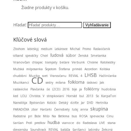
Žiadne produkty v košíku.
Hľadať:
Kľúčové slová
Michal
Zbohom
labirskyj
medium
Lekárovce
Promo
Raslavičanik
ľudová
súbor
Smetanka
silband
speváčky
Chcel
Ženská
Vranovčan
chlapec
trampoty
beťare
Verbunk
Chráme
Ratoliestky
Mužská
milposanka
Šepotom
Štefana
primáš
Accordion
Kolíska
LHSB
chudobni
Muzika
svet
Vranovčanu
REVIAL 4
Hažlinčanka
CD
folklorna
Muzikanci
sestry
milana
ťaskovci
Jak
folklórny
ja
hudobna
raslavicke
Plavčanka
śe
(2CD)
2016
bije
KarpaTon
ked
LOLI
Christos
V
stropkoviani
Hornád
bul
2013
So
Narodilsja
Bystrančan
Košicki
Detský
dzifče
Jar
DVD
Hertníka
skupina
PARADIČKA
zbor
Harčarki
Čiernobiely
ľuľaj
anna
spevacka
Radostná
pri
Bože
Mišo
Na
Betlema
Isus
ROSA
Cínu
hudba
stana
šarišan
Profi
predkov
vianoce
do
Radoslava
LIVE
baláža
dievcenska
Soundtrack
REVIAL
šarišanci
labirsky
Železná