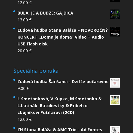
12.00
€
BULA, JE A BUDZE: GAJDICA
13.00
€
Ľudová hudba Stana Baláža – NOVOROČNÝ
KONCERT ,,Doma je doma” Video + Audio
USB Flash disk
20.00
€
Špeciálna ponuka
Ľudová hudba Šarišanci - Dzifče počarovne
9.00
€
L.Smetanková, V.Kupko, M.Smetanka &
L.Latinák: Ratoliestky & Príbeh o
zbojníkovi Putifarovi (2CD)
12.00
€
ĽH Stana Baláža & AMC Trio - Ad Fontes