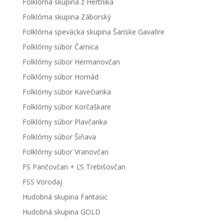
Folklórna skupina z Hertníka
Folklórna skupina Záborský
Folklórna spevácka skupina Šariske Gavaľire
Folklórny súbor Čarnica
Folklórny súbor Hermanovčan
Folklórny súbor Hornád
Folklórny súbor Kavečianka
Folklórny súbor Korčaškare
Folklórny súbor Plavčanka
Folklórny súbor Šiňava
Folklórny súbor Vranovčan
FS Paričovčan + ĽS Trebišovčan
FSS Vorodaj
Hudobná skupina Fantasic
Hudobná skupina GOLD