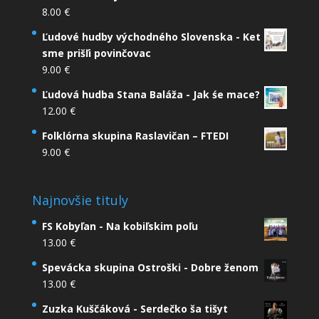
8.00
€
Ľudové hudby východného Slovenska - Ket
sme prišľi povinčovac
9.00
€
Ľudová hudba Stana Baláža - Jak śe mace?
12.00
€
Folklórna skupina Raslavičan – FTEDI
9.00
€
Najnovšie tituly
FS Kobyľan - Na kobiľskim poľu
13.00
€
Spevácka skupina Ostroški - Dobre ženom
13.00
€
Zuzka Kuščáková - Serdečko ša tišyt