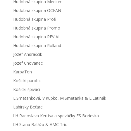
Hudobná skupina Medium
Hudobná skupina OCEAN
Hudobná skupina Profi
Hudobná skupina Promo
Hudobná skupina REVIAL
Hudobná skupina Rolland
Jozef Andraščík
Jozef Chovanec
KarpaTon
Košicki parobci
Košicki śpivaci
L.Smetanková, V.Kupko, M.Smetanka & L.Latinák
Labirsky Beťare
ĽH Radoslava Kertisa a speváčky FS Borievka
ĽH Stana Baláža & AMC Trio