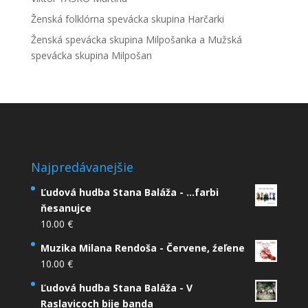
Ženská folklórna spevácka skupina Harčarki
Ženská spevácka skupina Milpošanka a Mužská
spevácka skupina Milpošan
Najpredávanejšie
Ľudová hudba Stana Baláža - ...farbi
ňesanujce
10.00
€
Muzika Milana Rendoša - Červene, źeľene
10.00
€
Ľudová hudba Stana Baláža - V
Raslavicoch bije banda