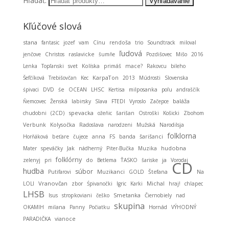
Hľadať:
Kľúčové slová
stana
fantasic
jozef
vam
Cínu
rendoša
trio
Soundtrack
miloval
ľudová
jenčove
Christos
raslavicke
šumňe
Pozdišovec
Mišo
2016
Lenka
Topľanski
svet
Kolíska
primáš
mace?
Rakovcu
bileho
KarpaTon
Šefčíková
Trebišovčan
Kec
2013
Múdrosti
Slovenska
śpivaci
DVD
śe
OCEAN
LHSC
Kertisa
milposanka
poľu
andraščík
baláža
Ňemcovec
Ženská
labirsky
Slava
FTEDI
Vyroslo
Začepce
spevacka
chudobni
(2CD)
ožeňic
šarišan
Ostroški
Košicki
Zbohom
Verbunk
Kolysočka
Radoslava
narodzeni
Mužská
Narodilsja
folklorna
Horňáková
beťare
čujece
anna
FS
banda
šarišanci
hudobna
Mater
speváčky
Jak
nádherný
Piter-Bučka
Muzika
folklórny
ja
zelenyj
pri
do
Betlema
ŤASKO
šariske
Vorodaj
CD
hudba
súbor
Muzikanci
Putifarovi
GOLD
Štefana
Na
Vranovčan
Michal
LOLI
zbor
Śpivanočki
Igric
Karki
hraj!
chlapec
LHSB
Smetanka
Isus
stropkoviani
češko
Čiernobiely
nad
skupina
OKAMIH
milana
Panny
Počiatku
Hornád
VÝHODNÝ
PARADIČKA
vianoce