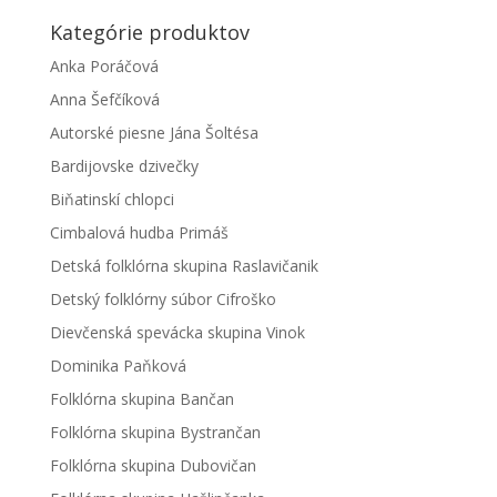
Kategórie produktov
Anka Poráčová
Anna Šefčíková
Autorské piesne Jána Šoltésa
Bardijovske dzivečky
Biňatinskí chlopci
Cimbalová hudba Primáš
Detská folklórna skupina Raslavičanik
Detský folklórny súbor Cifroško
Dievčenská spevácka skupina Vinok
Dominika Paňková
Folklórna skupina Bančan
Folklórna skupina Bystrančan
Folklórna skupina Dubovičan