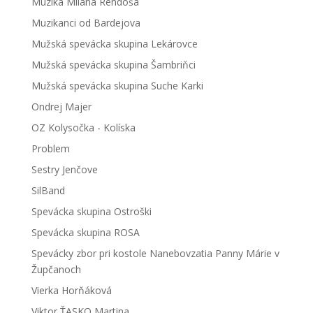
Muzika Milana Rendoša
Muzikanci od Bardejova
Mužská spevácka skupina Lekárovce
Mužská spevácka skupina Šambriňci
Mužská spevácka skupina Suche Karki
Ondrej Majer
OZ Kolysočka - Kolíska
Problem
Sestry Jenčove
SilBand
Spevácka skupina Ostroški
Spevácka skupina ROSA
Spevácky zbor pri kostole Nanebovzatia Panny Márie v
Župčanoch
Vierka Horňáková
Viktor ŤASKO Martina