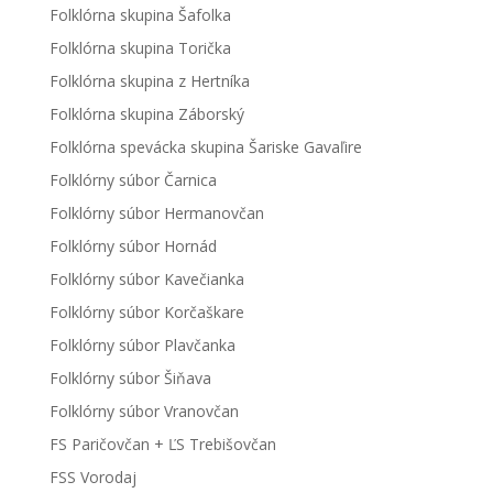
Folklórna skupina Šafolka
Folklórna skupina Torička
Folklórna skupina z Hertníka
Folklórna skupina Záborský
Folklórna spevácka skupina Šariske Gavaľire
Folklórny súbor Čarnica
Folklórny súbor Hermanovčan
Folklórny súbor Hornád
Folklórny súbor Kavečianka
Folklórny súbor Korčaškare
Folklórny súbor Plavčanka
Folklórny súbor Šiňava
Folklórny súbor Vranovčan
FS Paričovčan + ĽS Trebišovčan
FSS Vorodaj