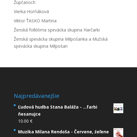
Župčanoch
Vierka Horňáková
Viktor ŤASKO Martina
Ženská folklórna spevácka skupina Harčarki
Ženská spevácka skupina Milpošanka a Mužská
spevácka skupina Milpošan
Najpredávanejšie
Ľudová hudba Stana Baláža - ...farbi
ňesanujce
10.00
€
Muzika Milana Rendoša - Červene, źeľene