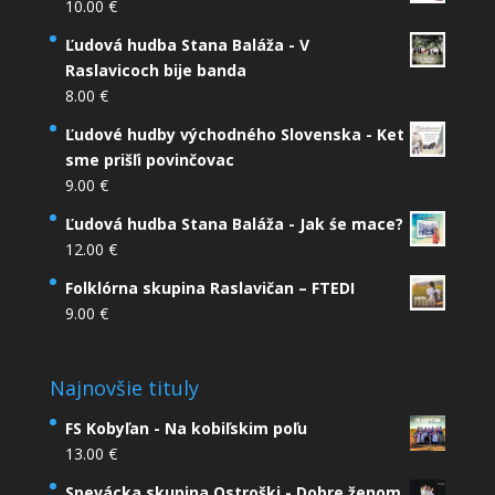
10.00
€
Ľudová hudba Stana Baláža - V
Raslavicoch bije banda
8.00
€
Ľudové hudby východného Slovenska - Ket
sme prišľi povinčovac
9.00
€
Ľudová hudba Stana Baláža - Jak śe mace?
12.00
€
Folklórna skupina Raslavičan – FTEDI
9.00
€
Najnovšie tituly
FS Kobyľan - Na kobiľskim poľu
13.00
€
Spevácka skupina Ostroški - Dobre ženom