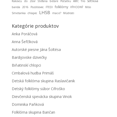
Rakovcu
do
zbor
Štefana
beťare
Počiatku
AMC Trio
Šefčíková
folklórny
banda
2016
Pozdišovec
FTEDI
VÝHODNÝ
Mišo
LHSB
Smetanka
chlapec
mace?
Múdrosti
Kategórie produktov
Anka Poráčová
Anna Šefčíková
Autorské piesne Jána Šoltésa
Bardijovske dzivečky
Biňatinskí chlopci
Cimbalová hudba Primáš
Detská folklórna skupina Raslavičanik
Detský folklórny súbor Cifroško
Dievčenská spevácka skupina Vinok
Dominika Paňková
Folklórna skupina Bančan