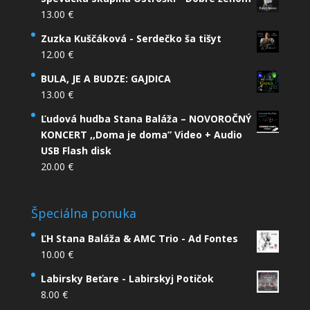
13.00
€
Zuzka Kuščáková - Serdečko ša tišyt
12.00
€
BULA, JE A BUDZE: GAJDICA
13.00
€
Ľudová hudba Stana Baláža – NOVOROČNÝ
KONCERT ,,Doma je doma” Video + Audio
USB Flash disk
20.00
€
Špeciálna ponuka
ĽH Stana Baláža & AMC Trio - Ad Fontes
10.00
€
Labirsky Beťare - Labirskyj Potičok
8.00
€