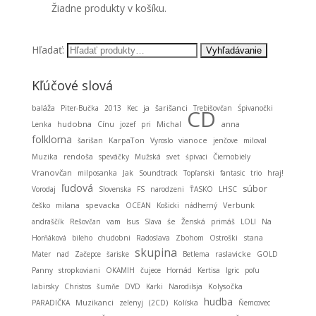
Žiadne produkty v košíku.
Hľadať:
Kľúčové slová
baláža
ja
Piter-Bučka
2013
Kec
šarišanci
Trebišovčan
Śpivanočki
CD
hudobna
Michal
Lenka
Cínu
jozef
pri
anna
folklorna
KarpaTon
šarišan
Vyroslo
vianoce
jenčove
miloval
Muzika
rendoša
speváčky
Mužská
svet
śpivaci
Čiernobiely
Vranovčan
milposanka
Jak
Soundtrack
Topľanski
fantasic
trio
hraj!
ľudová
súbor
Vorodaj
Slovenska
FS
narodzeni
ŤASKO
LHSC
spevacka
češko
milana
OCEAN
Košicki
nádherný
Verbunk
andraščík
Rešovčan
vam
Isus
Slava
śe
Ženská
primáš
LOLI
Na
stana
Horňáková
bileho
chudobni
Radoslava
Zbohom
Ostroški
skupina
Mater
nad
Začepce
šariske
Betlema
raslavicke
GOLD
Panny
stropkoviani
OKAMIH
čujece
Hornád
Kertisa
Igric
poľu
labirsky
Christos
šumňe
DVD
Karki
Narodilsja
Kolysočka
hudba
Muzikanci
PARADIČKA
zelenyj
(2CD)
Kolíska
Ňemcovec