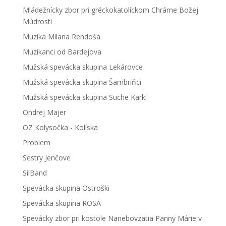
Mládežnícky zbor pri gréckokatolíckom Chráme Božej
Múdrosti
Muzika Milana Rendoša
Muzikanci od Bardejova
Mužská spevácka skupina Lekárovce
Mužská spevácka skupina Šambriňci
Mužská spevácka skupina Suche Karki
Ondrej Majer
OZ Kolysočka - Kolíska
Problem
Sestry Jenčove
SilBand
Spevácka skupina Ostroški
Spevácka skupina ROSA
Spevácky zbor pri kostole Nanebovzatia Panny Márie v