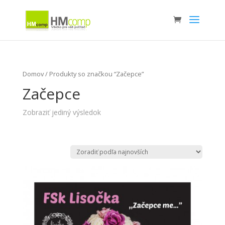
Domov
/ Produkty so značkou “Začepce”
Začepce
Zobraziť jediný výsledok