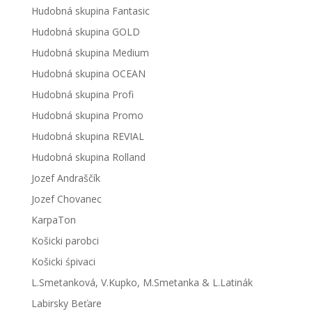
Hudobná skupina Fantasic
Hudobná skupina GOLD
Hudobná skupina Medium
Hudobná skupina OCEAN
Hudobná skupina Profi
Hudobná skupina Promo
Hudobná skupina REVIAL
Hudobná skupina Rolland
Jozef Andraščík
Jozef Chovanec
KarpaTon
Košicki parobci
Košicki śpivaci
L.Smetanková, V.Kupko, M.Smetanka & L.Latinák
Labirsky Beťare