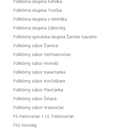
Folklórna skupina Šafolka
Folklórna skupina Torička
Folklórna skupina z Hertníka
Folklórna skupina Záborský
Folklórna spevácka skupina Šariske Gavaľire
Folklórny súbor Čarnica
Folklórny súbor Hermanovčan
Folklórny súbor Hornád
Folklórny súbor Kavečianka
Folklórny súbor Korčaškare
Folklórny súbor Plavčanka
Folklórny súbor Šiňava
Folklórny súbor Vranovčan
FS Paričovčan + ĽS Trebišovčan
FSS Vorodaj