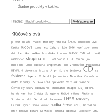
Žiadne produkty v košíku.
Hľadať:
Kľúčové slová
ja
baláža
svet
mace?
trampoty
rendoša
ŤASKO
chudobni
LIVE
ľudová
stana
Kertisa
lebo
Železná
Bože
2016
jozef
zbor
anna
súbor
chto
Hertníka
predkov
Isus
divka
Zbohom
DVD
ad
primáš
skupina
Michal
raslavicke
LOLI
Hažlinčanka
LHSC
Jak
hudobna
Vranovčan
Chcel
Radostná
stropkoviani
ked
milposanka
CD
REVIAL 4
dievcenska
Muzika
A
pri
šuhaju
Lekárovce
śe
folklorna
Šepotom
V
Ženská
Jar
medium
Narodilsja
Vranovčanu
spevacka
dzifče
labirsky
FS
PARADIČKA
Verbunk
vianoce
Muzikanci
Čiernobiely
sestry
Raslavičanik
chlapec
ľuľaj
REVIAL
banda
vam
Na
Christos
So
regiónu
Košicki
milana
Plavčanka
LHSB
folklórny
Smetanka
Mišo
Soundtrack
Radoslava
hudba
KarpaTon
Harčarki
výber
Promo
kostole
Štefana
(2CD)
hraj!
ťaskovci
beťare
Kolysočka
Betlema
labirskyj
Ratoliestky
Cínu