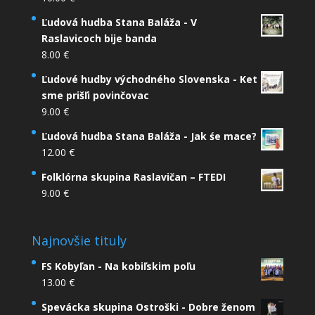
Ľudová hudba Stana Baláža - V
Raslavicoch bije banda
8.00
€
Ľudové hudby východného Slovenska - Ket
sme prišľi povinčovac
9.00
€
Ľudová hudba Stana Baláža - Jak śe mace?
12.00
€
Folklórna skupina Raslavičan – FTEDI
9.00
€
Najnovšie tituly
FS Kobyľan - Na kobiľskim poľu
13.00
€
Spevácka skupina Ostroški - Dobre ženom