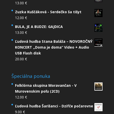
13.00
€
Zuzka Kuščáková - Serdečko ša tišyt
12.00
€
BULA, JE A BUDZE: GAJDICA
13.00
€
Ľudová hudba Stana Baláža – NOVOROČNÝ
KONCERT ,,Doma je doma” Video + Audio
USB Flash disk
20.00
€
Špeciálna ponuka
Folklórna skupina Moravančan - V
Murovenskim poľu (2CD)
12.00
€
Ľudová hudba Šarišanci - Dzifče počarovne
9.00
€