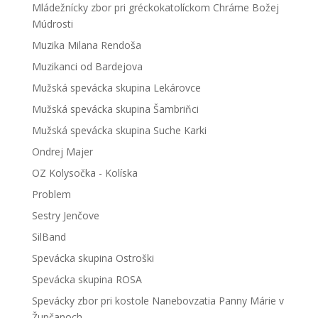
Mládežnícky zbor pri gréckokatolíckom Chráme Božej
Múdrosti
Muzika Milana Rendoša
Muzikanci od Bardejova
Mužská spevácka skupina Lekárovce
Mužská spevácka skupina Šambriňci
Mužská spevácka skupina Suche Karki
Ondrej Majer
OZ Kolysočka - Kolíska
Problem
Sestry Jenčove
SilBand
Spevácka skupina Ostroški
Spevácka skupina ROSA
Spevácky zbor pri kostole Nanebovzatia Panny Márie v
Župčanoch