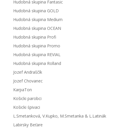
Hudobná skupina Fantasic
Hudobná skupina GOLD
Hudobná skupina Medium
Hudobná skupina OCEAN
Hudobná skupina Profi
Hudobná skupina Promo
Hudobná skupina REVIAL
Hudobná skupina Rolland
Jozef Andraščík
Jozef Chovanec
KarpaTon
Košicki parobci
Košicki śpivaci
L.Smetanková, V.Kupko, M.Smetanka & L.Latinák
Labirsky Beťare