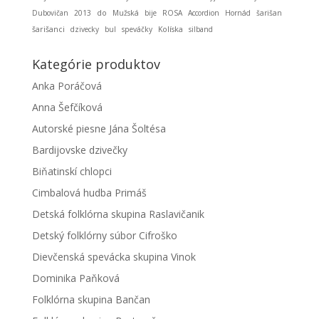
Dubovičan
2013
do
Mužská
bije
ROSA
Accordion
Hornád
šarišan
šarišanci
dzivecky
bul
speváčky
Kolíska
silband
Kategórie produktov
Anka Poráčová
Anna Šefčíková
Autorské piesne Jána Šoltésa
Bardijovske dzivečky
Biňatinskí chlopci
Cimbalová hudba Primáš
Detská folklórna skupina Raslavičanik
Detský folklórny súbor Cifroško
Dievčenská spevácka skupina Vinok
Dominika Paňková
Folklórna skupina Bančan