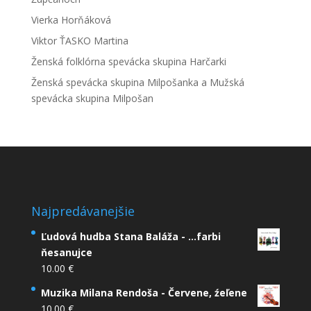
Vierka Horňáková
Viktor ŤASKO Martina
Ženská folklórna spevácka skupina Harčarki
Ženská spevácka skupina Milpošanka a Mužská
spevácka skupina Milpošan
Najpredávanejšie
Ľudová hudba Stana Baláža - ...farbi
ňesanujce
10.00
€
Muzika Milana Rendoša - Červene, źeľene
10.00
€