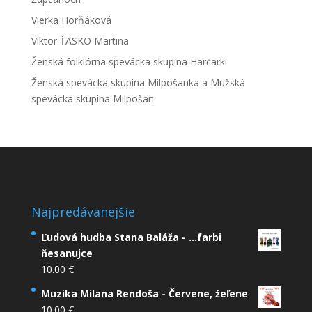
Vierka Horňáková
Viktor ŤASKO Martina
Ženská folklórna spevácka skupina Harčarki
Ženská spevácka skupina Milpošanka a Mužská
spevácka skupina Milpošan
Najpredávanejšie
Ľudová hudba Stana Baláža - ...farbi
ňesanujce
10.00
€
Muzika Milana Rendoša - Červene, źeľene
10.00
€