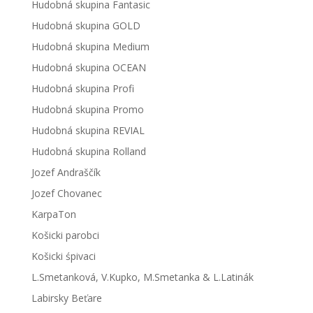
Hudobná skupina Fantasic
Hudobná skupina GOLD
Hudobná skupina Medium
Hudobná skupina OCEAN
Hudobná skupina Profi
Hudobná skupina Promo
Hudobná skupina REVIAL
Hudobná skupina Rolland
Jozef Andraščík
Jozef Chovanec
KarpaTon
Košicki parobci
Košicki śpivaci
L.Smetanková, V.Kupko, M.Smetanka & L.Latinák
Labirsky Beťare