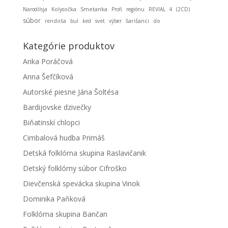
Smetanka
Narodilsja
Kolysočka
Profi
regiónu
REVIAL 4
(2CD)
súbor
rendoša
bul
ked
svet
výber
šarišanci
do
Kategórie produktov
Anka Poráčová
Anna Šefčíková
Autorské piesne Jána Šoltésa
Bardijovske dzivečky
Biňatinskí chlopci
Cimbalová hudba Primáš
Detská folklórna skupina Raslavičanik
Detský folklórny súbor Cifroško
Dievčenská spevácka skupina Vinok
Dominika Paňková
Folklórna skupina Bančan