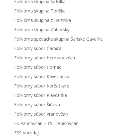
Folklórna skupina Šafolka
Folklórna skupina Torička
Folklórna skupina z Hertníka
Folklórna skupina Záborský
Folklórna spevácka skupina Šariske Gavaľire
Folklórny súbor Čarnica
Folklórny súbor Hermanovčan
Folklórny súbor Hornád
Folklórny súbor Kavečianka
Folklórny súbor Korčaškare
Folklórny súbor Plavčanka
Folklórny súbor Šiňava
Folklórny súbor Vranovčan
FS Paričovčan + ĽS Trebišovčan
FSS Vorodaj