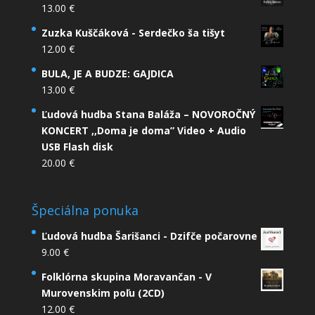
13.00
€
Zuzka Kuščáková - Serdečko ša tišyt
12.00
€
BULA, JE A BUDZE: GAJDICA
13.00
€
Ľudová hudba Stana Baláža – NOVOROČNÝ
KONCERT ,,Doma je doma” Video + Audio
USB Flash disk
20.00
€
Špeciálna ponuka
Ľudová hudba Šarišanci - Dzifče počarovne
9.00
€
Folklórna skupina Moravančan - V
Murovenskim poľu (2CD)
12.00
€