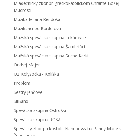
Mládežnícky zbor pri gréckokatolíckom Chráme Božej
Múdrosti
Muzika Milana Rendoša
Muzikanci od Bardejova
Mužská spevácka skupina Lekárovce
Mužská spevácka skupina Šambriňci
Mužská spevácka skupina Suche Karki
Ondrej Majer
OZ Kolysočka - Kolíska
Problem
Sestry Jenčove
SilBand
Spevácka skupina Ostroški
Spevácka skupina ROSA
Spevácky zbor pri kostole Nanebovzatia Panny Márie v
Župčanoch