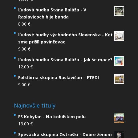
Ľudová hudba Stana Baláža - V
Raslavicoch bije banda
8.00
€
Ľudové hudby východného Slovenska - Ket
sme prišľi povinčovac
9.00
€
Ľudová hudba Stana Baláža - Jak śe mace?
12.00
€
Folklórna skupina Raslavičan – FTEDI
9.00
€
Najnovšie tituly
FS Kobyľan - Na kobiľskim poľu
13.00
€
Spevácka skupina Ostroški - Dobre ženom