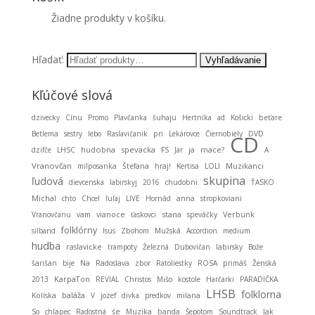
Žiadne produkty v košíku.
Hľadať:
Kľúčové slová
dzivecky
Cínu
Promo
Plavčanka
šuhaju
Hertníka
ad
Košicki
beťare
Betlema
sestry
lebo
Raslavičanik
pri
Lekárovce
Čiernobiely
DVD
CD
hudobna
spevacka
ja
dzifče
LHSC
FS
Jar
mace?
A
Vranovčan
Muzikanci
milposanka
Štefana
hraj!
Kertisa
LOLI
skupina
ľudová
dievcenska
labirskyj
2016
chudobni
ŤASKO
Michal
chto
Chcel
ľuľaj
LIVE
Hornád
anna
stropkoviani
stana
Vranovčanu
vam
vianoce
ťaskovci
speváčky
Verbunk
folklórny
silband
Isus
Zbohom
Mužská
Accordion
medium
hudba
raslavicke
trampoty
Železná
Dubovičan
labirsky
Bože
šarišan
bije
Na
Radoslava
zbor
Ratoliestky
ROSA
primáš
Ženská
KarpaTon
2013
REVIAL
Christos
Mišo
kostole
Harčarki
PARADIČKA
LHSB
folklorna
baláža
Kolíska
V
jozef
divka
predkov
milana
So
chlapec
Radostná
śe
Muzika
banda
Šepotom
Soundtrack
Jak