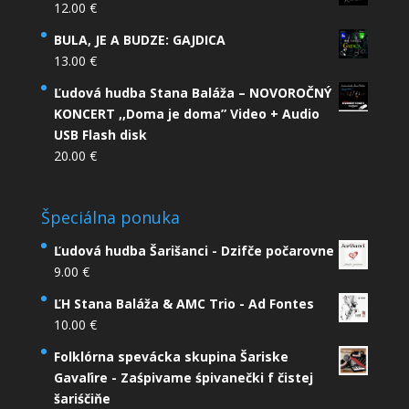
12.00
€
BULA, JE A BUDZE: GAJDICA
13.00
€
Ľudová hudba Stana Baláža – NOVOROČNÝ
KONCERT ,,Doma je doma” Video + Audio
USB Flash disk
20.00
€
Špeciálna ponuka
Ľudová hudba Šarišanci - Dzifče počarovne
9.00
€
ĽH Stana Baláža & AMC Trio - Ad Fontes
10.00
€
Folklórna spevácka skupina Šariske
Gavaľire - Zaśpivame śpivanečki f čistej
šariśčiňe