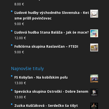
8.00
€
Ľudové hudby východného Slovenska - Ket
sme prišľi povinčovac
9.00
€
Ľudová hudba Stana Baláža - Jak śe mace?
12.00
€
Folklórna skupina Raslavičan – FTEDI
9.00
€
Najnovšie tituly
FS Kobyľan - Na kobiľskim poľu
13.00
€
Spevácka skupina Ostroški - Dobre ženom
13.00
€
Zuzka Kuščáková - Serdečko ša tišyt