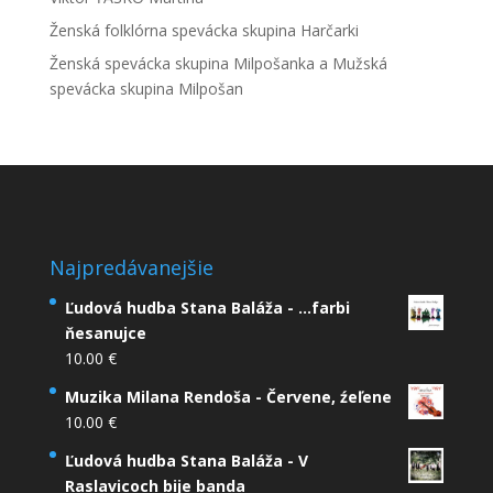
Ženská folklórna spevácka skupina Harčarki
Ženská spevácka skupina Milpošanka a Mužská
spevácka skupina Milpošan
Najpredávanejšie
Ľudová hudba Stana Baláža - ...farbi
ňesanujce
10.00
€
Muzika Milana Rendoša - Červene, źeľene
10.00
€
Ľudová hudba Stana Baláža - V
Raslavicoch bije banda