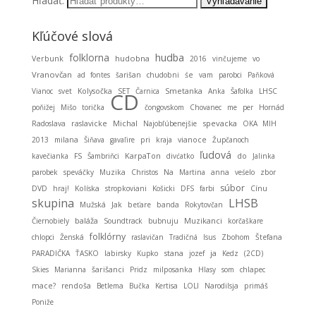
Hľadať:
Kľúčové slová
folklorna
hudba
hudobna
Verbunk
2016
vinčujeme
vo
Vranovčan
ad fontes
šarišan
chudobni
śe
vam
parobci
Paňková
Smetanka
Vianoc
svet
Kolysočka
SET
Čarnica
Anka
Šafolka
LHSC
CD
poňižej
Mišo
torička
čongovskom
Chovanec
me
per
Hornád
Michal
spevacka
Radoslava
raslavicke
Najobľúbenejšie
OKA MIH
2013
milana
Šiňava
gavaľire
pri
kraja
vianoce
Župčanoch
ľudová
KarpaTon
kavečianka
FS
Šambriňci
divćatko
do
Jalinka
parobek
speváčky
Muzika
Christos
Na
Martina
anna
veśelo
zbor
súbor
DVD
hraj!
Kolíska
stropkoviani
Košicki
DFS
farbi
Cínu
LHSB
skupina
Mužská
Jak
beťare
banda
Rokytovčan
baláža
Muzikanci
Čiernobiely
Soundtrack
bubnuju
korčaškare
folklórny
chlopci
Ženská
raslavičan
Tradičná
Isus
Zbohom
Štefana
stana
ja
PARADIČKA
ŤASKO
labirsky
Kupko
jozef
Kedz
(2CD)
Skies
Marianna
šarišanci
Pridz
milposanka
Hlasy
som
chlapec
mace?
rendoša
Betlema
Bučka
Kertisa
LOLI
Narodilsja
primáš
Poniže