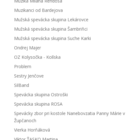
Muzika Milana Rendoša
Muzikanci od Bardejova
Mužská spevácka skupina Lekárovce
Mužská spevácka skupina Šambriňci
Mužská spevácka skupina Suche Karki
Ondrej Majer
OZ Kolysočka - Kolíska
Problem
Sestry Jenčove
SilBand
Spevácka skupina Ostroški
Spevácka skupina ROSA
Spevácky zbor pri kostole Nanebovzatia Panny Márie v
Župčanoch
Vierka Horňáková
Viktor ŤASKO Martina