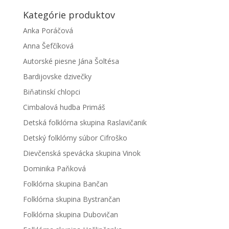
Kategórie produktov
Anka Poráčová
Anna Šefčíková
Autorské piesne Jána Šoltésa
Bardijovske dzivečky
Biňatinskí chlopci
Cimbalová hudba Primáš
Detská folklórna skupina Raslavičanik
Detský folklórny súbor Cifroško
Dievčenská spevácka skupina Vinok
Dominika Paňková
Folklórna skupina Bančan
Folklórna skupina Bystrančan
Folklórna skupina Dubovičan