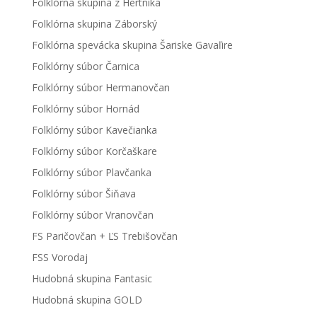
Folklórna skupina z Hertníka
Folklórna skupina Záborský
Folklórna spevácka skupina Šariske Gavaľire
Folklórny súbor Čarnica
Folklórny súbor Hermanovčan
Folklórny súbor Hornád
Folklórny súbor Kavečianka
Folklórny súbor Korčaškare
Folklórny súbor Plavčanka
Folklórny súbor Šiňava
Folklórny súbor Vranovčan
FS Paričovčan + ĽS Trebišovčan
FSS Vorodaj
Hudobná skupina Fantasic
Hudobná skupina GOLD