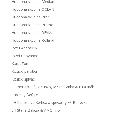
Hudobná skupina Medium
Hudobná skupina OCEAN
Hudobná skupina Profi
Hudobná skupina Promo
Hudobná skupina REVIAL
Hudobná skupina Rolland
Jozef Andraščík
Jozef Chovanec
KarpaTon
Košicki parobci
Košicki śpivaci
L.Smetanková, V.Kupko, M.Smetanka & L.Latinák
Labirsky Beťare
ĽH Radoslava Kertisa a speváčky FS Borievka
ĽH Stana Baláža & AMC Trio