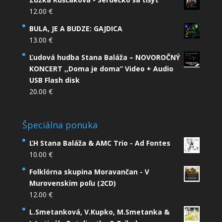
12.00
€
BULA, JE A BUDZE: GAJDICA
13.00
€
Ľudová hudba Stana Baláža – NOVOROČNÝ
KONCERT ,,Doma je doma” Video + Audio
USB Flash disk
20.00
€
Špeciálna ponuka
ĽH Stana Baláža & AMC Trio - Ad Fontes
10.00
€
Folklórna skupina Moravančan - V
Murovenskim poľu (2CD)
12.00
€
L.Smetanková, V.Kupko, M.Smetanka &