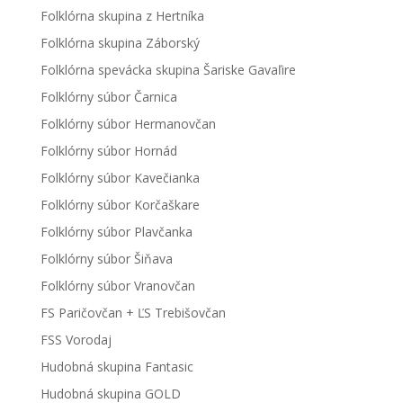
Folklórna skupina z Hertníka
Folklórna skupina Záborský
Folklórna spevácka skupina Šariske Gavaľire
Folklórny súbor Čarnica
Folklórny súbor Hermanovčan
Folklórny súbor Hornád
Folklórny súbor Kavečianka
Folklórny súbor Korčaškare
Folklórny súbor Plavčanka
Folklórny súbor Šiňava
Folklórny súbor Vranovčan
FS Paričovčan + ĽS Trebišovčan
FSS Vorodaj
Hudobná skupina Fantasic
Hudobná skupina GOLD