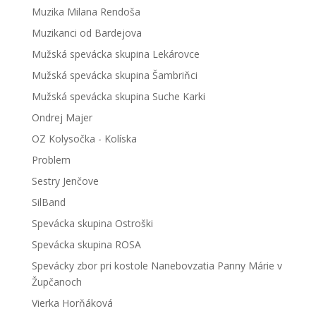
Muzika Milana Rendoša
Muzikanci od Bardejova
Mužská spevácka skupina Lekárovce
Mužská spevácka skupina Šambriňci
Mužská spevácka skupina Suche Karki
Ondrej Majer
OZ Kolysočka - Kolíska
Problem
Sestry Jenčove
SilBand
Spevácka skupina Ostroški
Spevácka skupina ROSA
Spevácky zbor pri kostole Nanebovzatia Panny Márie v
Župčanoch
Vierka Horňáková