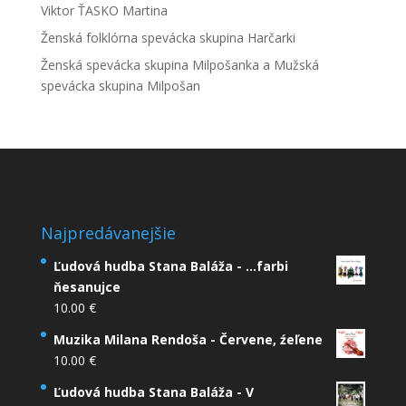
Viktor ŤASKO Martina
Ženská folklórna spevácka skupina Harčarki
Ženská spevácka skupina Milpošanka a Mužská
spevácka skupina Milpošan
Najpredávanejšie
Ľudová hudba Stana Baláža - ...farbi
ňesanujce
10.00
€
Muzika Milana Rendoša - Červene, źeľene
10.00
€
Ľudová hudba Stana Baláža - V