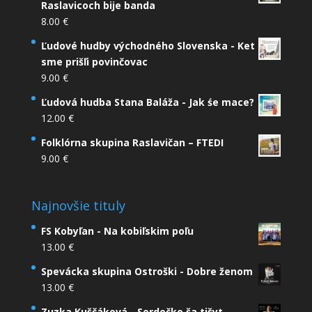
Raslavicoch bije banda
8.00
€
Ľudové hudby východného Slovenska - Ket
sme prišľi povinčovac
9.00
€
Ľudová hudba Stana Baláža - Jak śe mace?
12.00
€
Folklórna skupina Raslavičan – FTEDI
9.00
€
Najnovšie tituly
FS Kobyľan - Na kobiľskim poľu
13.00
€
Spevácka skupina Ostroški - Dobre ženom
13.00
€
Zuzka Kuščáková - Serdečko ša tišyt