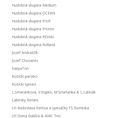
Hudobná skupina Medium
Hudobná skupina OCEAN
Hudobná skupina Profi
Hudobná skupina Promo
Hudobná skupina REVIAL
Hudobná skupina Rolland
Jozef Andraščík
Jozef Chovanec
KarpaTon
Košicki parobci
Košicki śpivaci
L.Smetanková, V.Kupko, M.Smetanka & L.Latinák
Labirsky Beťare
ĽH Radoslava Kertisa a speváčky FS Borievka
ĽH Stana Baláža & AMC Trio