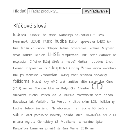
Hľadať:
Kľúčové slová
ľudová
stana
Dubovici
śe
Narodilsja
Soundtrack
ti
DVD
hudba
spevacka
Hermanofci
UŽAN3
ŤASKO
Košicki
LHSC
tak
Smetanka
Isus
Šarišu
chudobni
chlapec
źeľene
Betlema
Milpošan
LHSB
desat
Kolíska
Daniela
stropkoviani
MIH
beťar
vianoce
od
hudobna
recyclation
Cifroško
Božej
Štefana
mace?
Kertisa
Život
skupina
Hornád
milposanka
bi
Ondrej
Ženská
anna
akordeon
Vranovčan
hrá
jas
rozkošna
Povišej
zbor
rendoša
speváčky
folklorna
Mládežnícky
AMC
svet
Janičku
Mišo
raslavicke
Cínu
CD
(2CD)
milpos
Zbohom
Muzika
Kolysočka
Christos
Michal
ja
cimbalova
Príbeh
do
Mužská
moravančan
vam
banda
folklórny
Radoslava
Jak
Veršečku
Na
Verbunk
bištranskim
LOLI
Lisočka
balady
šarišanci
Nanebovzatia
hraj!
Suche
FS
beťare
súbor
baláža
jozef
počarovne
labirsky
štred
PARADIČKA
pri
2013
Muzikanci
milana
regruty
Čiernobiely
ĽS
vanesskine
śpice
KarpaTon
kurimjan
primáš
šarišan
Vierka
2016
mi