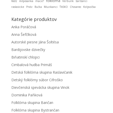
folklorna
Kedz
milposanka
mace?
Verbunk
šarišanci
Muzikanci
raslavicke
Pridz
Bučka
ŤASKO
Chovanec
Kolysočka
Kategórie produktov
Anka Poráčová
Anna Šefčíková
Autorské piesne Jána Šoltésa
Bardijovske dzivečky
Biňatinskí chlopci
Cimbalová hudba Primáš
Detská folklórna skupina Raslavičanik
Detský folklórny súbor Cifroško
Dievčenská spevácka skupina Vinok
Dominika Paňková
Folklórna skupina Bančan
Folklórna skupina Bystrančan