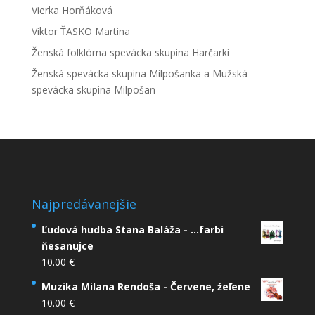
Vierka Horňáková
Viktor ŤASKO Martina
Ženská folklórna spevácka skupina Harčarki
Ženská spevácka skupina Milpošanka a Mužská
spevácka skupina Milpošan
Najpredávanejšie
Ľudová hudba Stana Baláža - ...farbi
ňesanujce
10.00
€
Muzika Milana Rendoša - Červene, źeľene
10.00
€