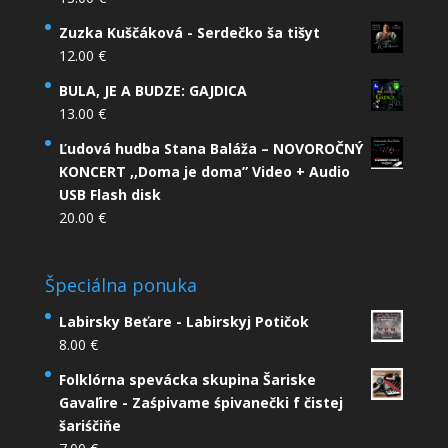
Zuzka Kuščáková - Serdečko ša tišyt
12.00
€
BULA, JE A BUDZE: GAJDICA
13.00
€
Ľudová hudba Stana Baláža – NOVOROČNÝ
KONCERT ,,Doma je doma” Video + Audio
USB Flash disk
20.00
€
Špeciálna ponuka
Labirsky Beťare - Labirskyj Potičok
8.00
€
Folklórna spevácka skupina Šariske
Gavaľire - Zaśpivame śpivanečki f čistej
šariśčiňe