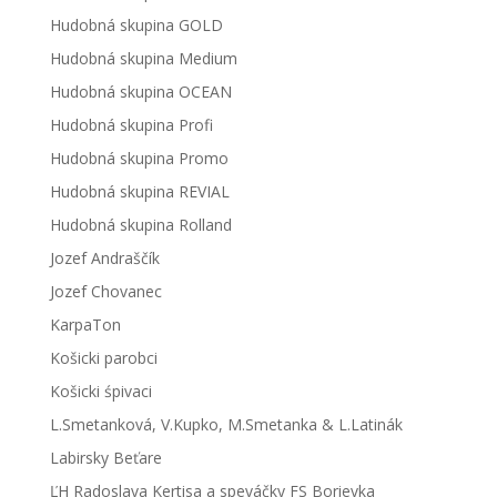
Hudobná skupina GOLD
Hudobná skupina Medium
Hudobná skupina OCEAN
Hudobná skupina Profi
Hudobná skupina Promo
Hudobná skupina REVIAL
Hudobná skupina Rolland
Jozef Andraščík
Jozef Chovanec
KarpaTon
Košicki parobci
Košicki śpivaci
L.Smetanková, V.Kupko, M.Smetanka & L.Latinák
Labirsky Beťare
ĽH Radoslava Kertisa a speváčky FS Borievka