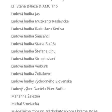
ĽH Stana Baláža & AMC Trio
Ľudová hudba Jas
Ľudová hudba Muzikanci Raslavicke
Ľudová hudba Radoslava Kertisa
Ľudová hudba Šarišanci
Ľudová hudba Stana Baláža
Ľudová hudba Štefana Cínu
Ľudová hudba Stropkoviani
Ľudová hudba Verbunk
Ľudová hudba Žoltakovci
Ľudové hudby východného Slovenska
Ľudový výber Daniela Piter-Bučka
Marianna Železná
Michal Smetanka
Mládežnícky zbor pri gréckokatolíckom Chráme Božej