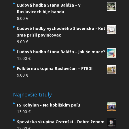
Ľudová hudba Stana Baláža - V
Raslavicoch bije banda
8.00
€
Ľudové hudby východného Slovenska - Ket
sme prišľi povinčovac
9.00
€
Ľudová hudba Stana Baláža - Jak śe mace?
12.00
€
Folklórna skupina Raslavičan – FTEDI
9.00
€
Najnovšie tituly
FS Kobyľan - Na kobiľskim poľu
13.00
€
Spevácka skupina Ostroški - Dobre ženom
13.00
€