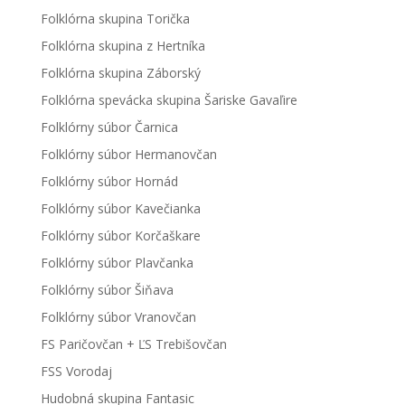
Folklórna skupina Torička
Folklórna skupina z Hertníka
Folklórna skupina Záborský
Folklórna spevácka skupina Šariske Gavaľire
Folklórny súbor Čarnica
Folklórny súbor Hermanovčan
Folklórny súbor Hornád
Folklórny súbor Kavečianka
Folklórny súbor Korčaškare
Folklórny súbor Plavčanka
Folklórny súbor Šiňava
Folklórny súbor Vranovčan
FS Paričovčan + ĽS Trebišovčan
FSS Vorodaj
Hudobná skupina Fantasic