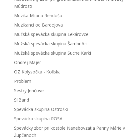
Múdrosti
Muzika Milana Rendoša
Muzikanci od Bardejova
Mužská spevácka skupina Lekárovce
Mužská spevácka skupina Šambriňci
Mužská spevácka skupina Suche Karki
Ondrej Majer
OZ Kolysočka - Kolíska
Problem
Sestry Jenčove
SilBand
Spevácka skupina Ostroški
Spevácka skupina ROSA
Spevácky zbor pri kostole Nanebovzatia Panny Márie v
Župčanoch