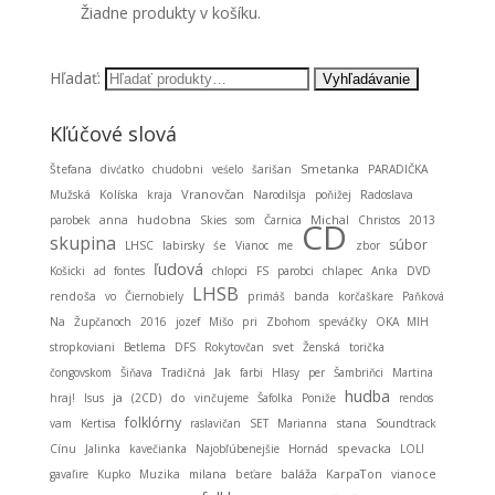
Žiadne produkty v košíku.
Hľadať:
Kľúčové slová
Smetanka
Štefana
divćatko
chudobni
veśelo
šarišan
PARADIČKA
Vranovčan
Mužská
Kolíska
kraja
Narodilsja
poňižej
Radoslava
hudobna
Michal
parobek
anna
Skies
som
Čarnica
Christos
2013
CD
skupina
súbor
LHSC
labirsky
śe
Vianoc
me
zbor
ľudová
Košicki
ad fontes
chlopci
FS
parobci
chlapec
Anka
DVD
LHSB
rendoša
vo
Čiernobiely
primáš
banda
korčaškare
Paňková
Na
Župčanoch
2016
jozef
Mišo
pri
Zbohom
speváčky
OKA MIH
stropkoviani
Betlema
DFS
Rokytovčan
svet
Ženská
torička
čongovskom
Šiňava
Tradičná
Jak
farbi
Hlasy
per
Šambriňci
Martina
hudba
ja
hraj!
Isus
(2CD)
do
vinčujeme
Šafolka
Poniže
rendos
folklórny
stana
vam
Kertisa
raslavičan
SET
Marianna
Soundtrack
spevacka
Cínu
Jalinka
kavečianka
Najobľúbenejšie
Hornád
LOLI
baláža
KarpaTon
gavaľire
Kupko
Muzika
milana
beťare
vianoce