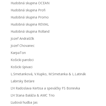
Hudobná skupina OCEAN
Hudobná skupina Profi
Hudobná skupina Promo
Hudobná skupina REVIAL
Hudobná skupina Rolland
Jozef Andraščík
Jozef Chovanec
KarpaTon
Košicki parobci
Košicki śpivaci
L.Smetanková, V.Kupko, M.Smetanka & L.Latinák
Labirsky Beťare
ĽH Radoslava Kertisa a speváčky FS Borievka
ĽH Stana Baláža & AMC Trio
Ľudová hudba Jas