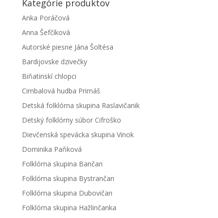
Kategórie produktov
Anka Poráčová
Anna Šefčíková
Autorské piesne Jána Šoltésa
Bardijovske dzivečky
Biňatinskí chlopci
Cimbalová hudba Primáš
Detská folklórna skupina Raslavičanik
Detský folklórny súbor Cifroško
Dievčenská spevácka skupina Vinok
Dominika Paňková
Folklórna skupina Bančan
Folklórna skupina Bystrančan
Folklórna skupina Dubovičan
Folklórna skupina Hažlinčanka