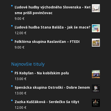
Ľudové hudby východného Slovenska - Ket
sme prišľi povinčovac
9.00
€
Ľudová hudba Stana Baláža - Jak śe mace?
12.00
€
Folklórna skupina Raslavičan – FTEDI
9.00
€
Najnovšie tituly
FS Kobyľan - Na kobiľskim poľu
13.00
€
Spevácka skupina Ostroški - Dobre ženom
13.00
€
Zuzka Kuščáková - Serdečko ša tišyt
12.00
€