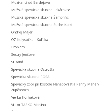
Muzikanci od Bardejova
Mužská spevácka skupina Lekárovce
Mužská spevácka skupina Šambriňci
Mužská spevácka skupina Suche Karki
Ondrej Majer
OZ Kolysočka - Kolíska
Problem
Sestry Jenčove
SilBand
Spevácka skupina Ostroški
Spevácka skupina ROSA
Spevácky zbor pri kostole Nanebovzatia Panny Márie v
Župčanoch
Vierka Horňáková
Viktor ŤASKO Martina