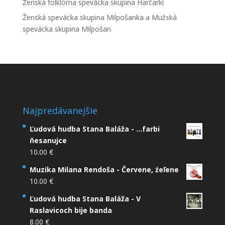
Ženská folklórna spevácka skupina Harčarki
Ženská spevácka skupina Milpošanka a Mužská
spevácka skupina Milpošan
Najpredávanejšie
Ľudová hudba Stana Baláža - ...farbi
ňesanujce
10.00
€
Muzika Milana Rendoša - Červene, źeľene
10.00
€
Ľudová hudba Stana Baláža - V
Raslavicoch bije banda
8.00
€