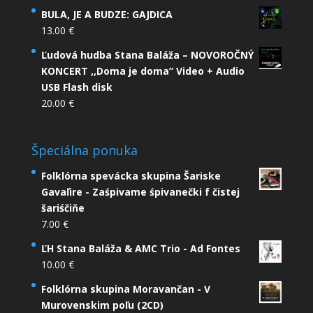
BULA, JE A BUDZE: GAJDICA
13.00
€
Ľudová hudba Stana Baláža – NOVOROČNÝ
KONCERT ,,Doma je doma” Video + Audio
USB Flash disk
20.00
€
Špeciálna ponuka
Folklórna spevácka skupina Šariske
Gavaľire - Zaśpivame śpivanečki f čistej
šariśčiňe
7.00
€
ĽH Stana Baláža & AMC Trio - Ad Fontes
10.00
€
Folklórna skupina Moravančan - V
Murovenskim poľu (2CD)