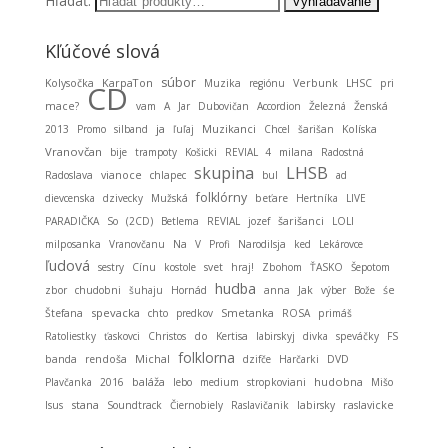
Hľadať:
Kľúčové slová
súbor
KarpaTon
Kolysočka
Muzika
regiónu
Verbunk
LHSC
pri
CD
mace?
vam
A
Jar
Dubovičan
Accordion
Železná
Ženská
ja
Muzikanci
2013
Promo
silband
ľuľaj
Chcel
šarišan
Kolíska
Vranovčan
bije
trampoty
Košicki
REVIAL 4
milana
Radostná
LHSB
skupina
Radoslava
vianoce
chlapec
bul
ad
folklórny
dievcenska
dzivecky
Mužská
beťare
Hertníka
LIVE
PARADIČKA
So
(2CD)
Betlema
REVIAL
jozef
šarišanci
LOLI
milposanka
Vranovčanu
Na
V
Profi
Narodilsja
ked
Lekárovce
ľudová
sestry
Cínu
kostole
svet
hraj!
Zbohom
ŤASKO
Šepotom
hudba
zbor
chudobni
šuhaju
Hornád
anna
Jak
výber
Bože
śe
spevacka
Smetanka
Štefana
chto
predkov
ROSA
primáš
Ratoliestky
ťaskovci
Christos
do
Kertisa
labirskyj
divka
speváčky
FS
folklorna
Michal
banda
rendoša
dzifče
Harčarki
DVD
baláža
hudobna
Plavčanka
2016
lebo
medium
stropkoviani
Mišo
stana
Isus
Soundtrack
Čiernobiely
Raslavičanik
labirsky
raslavicke