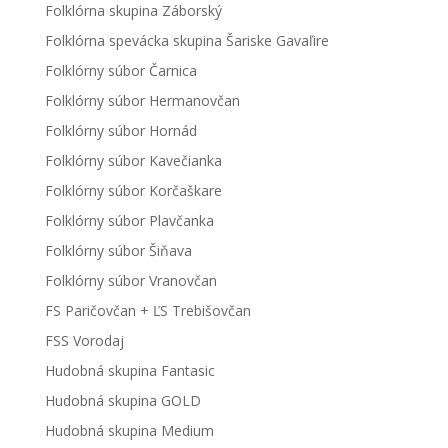
Folklórna skupina Záborský
Folklórna spevácka skupina Šariske Gavaľire
Folklórny súbor Čarnica
Folklórny súbor Hermanovčan
Folklórny súbor Hornád
Folklórny súbor Kavečianka
Folklórny súbor Korčaškare
Folklórny súbor Plavčanka
Folklórny súbor Šiňava
Folklórny súbor Vranovčan
FS Paričovčan + ĽS Trebišovčan
FSS Vorodaj
Hudobná skupina Fantasic
Hudobná skupina GOLD
Hudobná skupina Medium