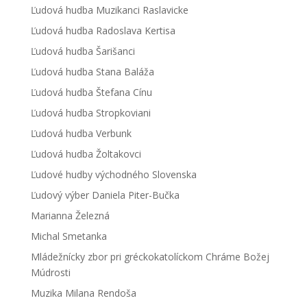
Ľudová hudba Muzikanci Raslavicke
Ľudová hudba Radoslava Kertisa
Ľudová hudba Šarišanci
Ľudová hudba Stana Baláža
Ľudová hudba Štefana Cínu
Ľudová hudba Stropkoviani
Ľudová hudba Verbunk
Ľudová hudba Žoltakovci
Ľudové hudby východného Slovenska
Ľudový výber Daniela Piter-Bučka
Marianna Železná
Michal Smetanka
Mládežnícky zbor pri gréckokatolíckom Chráme Božej
Múdrosti
Muzika Milana Rendoša