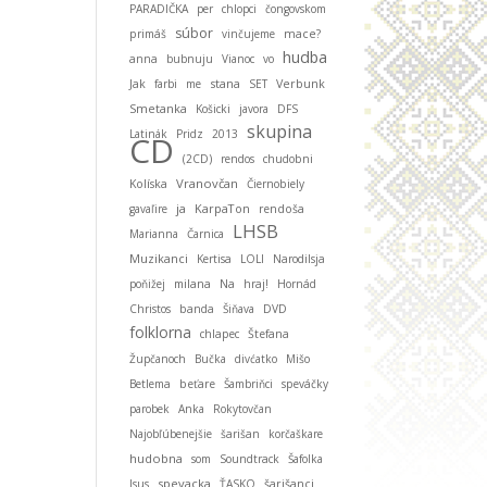
PARADIČKA
per
chlopci
čongovskom
súbor
primáš
vinčujeme
mace?
hudba
anna
bubnuju
Vianoc
vo
stana
Jak
farbi
me
SET
Verbunk
Smetanka
Košicki
javora
DFS
skupina
Latinák
Pridz
2013
CD
(2CD)
rendos
chudobni
Vranovčan
Kolíska
Čiernobiely
ja
KarpaTon
gavaľire
rendoša
LHSB
Marianna
Čarnica
Muzikanci
Kertisa
LOLI
Narodilsja
poňižej
milana
Na
hraj!
Hornád
Christos
banda
Šiňava
DVD
folklorna
chlapec
Štefana
Župčanoch
Bučka
divćatko
Mišo
Betlema
beťare
Šambriňci
speváčky
parobek
Anka
Rokytovčan
Najobľúbenejšie
šarišan
korčaškare
hudobna
som
Soundtrack
Šafolka
spevacka
Isus
ŤASKO
šarišanci