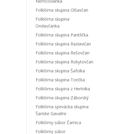
Nemcovianka
Folklórna skupina Olšavčan
Folklórna skupina
Ondavčanka
Folklórna skupina Pantľička
Folklórna skupina Raslavičan
Folklórna skupina Rešovčan
Folklórna skupina Rokytovčan
Folklórna skupina Šafolka
Folklórna skupina Torička
Folklórna skupina z Hertníka
Folklórna skupina Záborský
Folklórna spevácka skupina
Šariske Gavaľire
Folklórny súbor Čarnica
Folklórny súbor