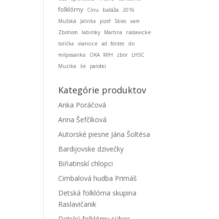
folklórny
baláža
Cínu
2016
Mužská
Jalinka
jozef
Skies
vam
Zbohom
labirsky
Martina
raslavicke
torička
vianoce
ad fontes
do
milposanka
OKA MIH
zbor
LHSC
Muzika
śe
parobci
Kategórie produktov
Anka Poráčová
Anna Šefčíková
Autorské piesne Jána Šoltésa
Bardijovske dzivečky
Biňatinskí chlopci
Cimbalová hudba Primáš
Detská folklórna skupina
Raslavičanik
Detský folklórny súbor