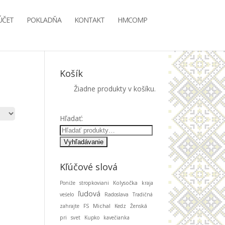
ÚČET
POKLADŇA
KONTAKT
HMCOMP
Košík
Žiadne produkty v košíku.
Hľadať:
Kľúčové slová
Poniže
stropkoviani
Kolysočka
kraja
ľudová
veśelo
Radoslava
Tradičná
Michal
zahrajte
FS
Kedz
Ženská
pri
svet
Kupko
kavečianka