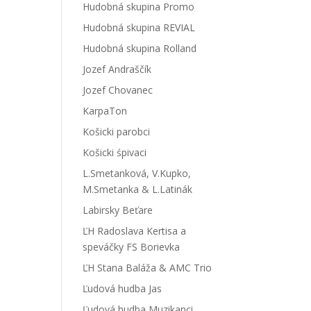
Hudobná skupina Promo
Hudobná skupina REVIAL
Hudobná skupina Rolland
Jozef Andraščík
Jozef Chovanec
KarpaTon
Košicki parobci
Košicki śpivaci
L.Smetanková, V.Kupko,
M.Smetanka & L.Latinák
Labirsky Beťare
ĽH Radoslava Kertisa a
speváčky FS Borievka
ĽH Stana Baláža & AMC Trio
Ľudová hudba Jas
Ľudová hudba Muzikanci