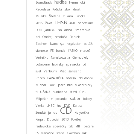
hudba
Soundtrack
Hermanofci
Radoslava
Košicki
zbor
desat
Muzika
Štefana
milana
Lisočka
LHSB
2016
Život
AMC
vanesskine
Smetanka
LOLI
Janičku
Na
anna
pri
Ondrej
rendoša
Daniela
baláža
Zbohom
Narodilsja
recyclation
vianoce
FS
banda
ŤASKO
mace?
Veršečku
Nanebovzatia
Čiernobiely
spevacka
počarovne
labirsky
od
svet
Verbunk
Mišo
šarišanci
Príbeh
PARADIČKA
nadešol
chudobni
Michal
Božej
jozef
Isus
Mládežnícky
hudobna
ti
UŽAN3
štred
Cínu
súbor
Milpošan
milposanka
balady
Vierka
LHSC
hrá
DVD
Kertisa
CD
ja
Ženská
do
Kolysočka
Karpat
Dubovici
2013
Povišej
raslavicke
speváčky
tak
MIH
beťare
stana
ĽS
vianočne
akordeon
Jak