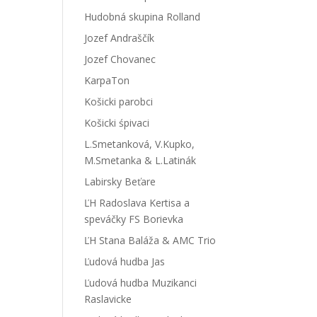
Hudobná skupina Rolland
Jozef Andraščík
Jozef Chovanec
KarpaTon
Košicki parobci
Košicki śpivaci
L.Smetanková, V.Kupko,
M.Smetanka & L.Latinák
Labirsky Beťare
ĽH Radoslava Kertisa a
speváčky FS Borievka
ĽH Stana Baláža & AMC Trio
Ľudová hudba Jas
Ľudová hudba Muzikanci
Raslavicke