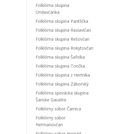
Folklórna skupina
Ondavčanka
Folklórna skupina Pantľička
Folklórna skupina Raslavičan
Folklórna skupina Rešovčan
Folklórna skupina Rokytovčan
Folklórna skupina Šafolka
Folklórna skupina Torička
Folklórna skupina z Hertníka
Folklórna skupina Záborský
Folklórna spevácka skupina
Šariske Gavaľire
Folklórny súbor Čarnica
Folklórny súbor
Hermanovčan
Folklórny súbor Hornád