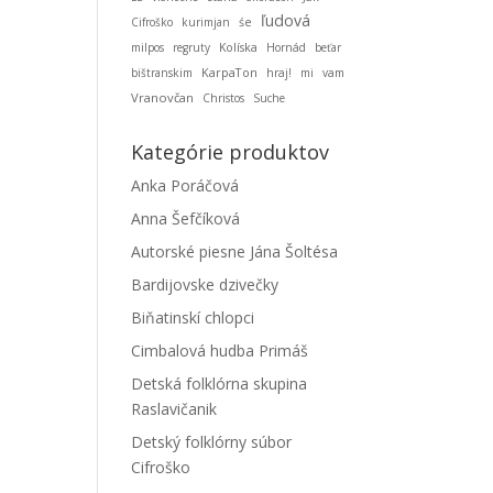
ľudová
Cifroško
kurimjan
śe
milpos
regruty
Kolíska
Hornád
beťar
KarpaTon
bištranskim
hraj!
mi
vam
Vranovčan
Christos
Suche
Kategórie produktov
Anka Poráčová
Anna Šefčíková
Autorské piesne Jána Šoltésa
Bardijovske dzivečky
Biňatinskí chlopci
Cimbalová hudba Primáš
Detská folklórna skupina
Raslavičanik
Detský folklórny súbor
Cifroško