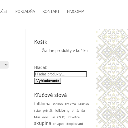
ÚČET
POKLADŇA
KONTAKT
HMCOMP
Košík
Žiadne produkty v košíku.
Hľadať:
Kľúčové slová
folklorna
šarišan
Betlema
Mužská
folklórny
śpice
primáš
bi
Šarišu
Muzikanci
jas
(2CD)
rozkošna
skupina
chlapec
stropkoviani