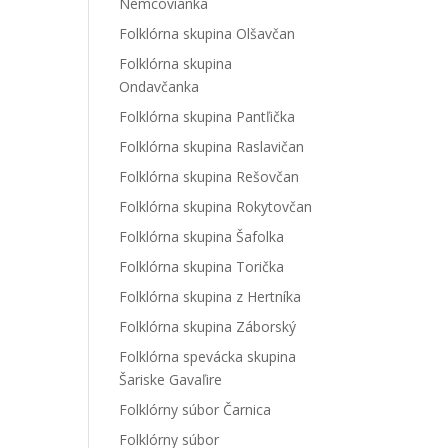
Nemcovianka
Folklórna skupina Olšavčan
Folklórna skupina
Ondavčanka
Folklórna skupina Pantľička
Folklórna skupina Raslavičan
Folklórna skupina Rešovčan
Folklórna skupina Rokytovčan
Folklórna skupina Šafolka
Folklórna skupina Torička
Folklórna skupina z Hertníka
Folklórna skupina Záborský
Folklórna spevácka skupina
Šariske Gavaľire
Folklórny súbor Čarnica
Folklórny súbor