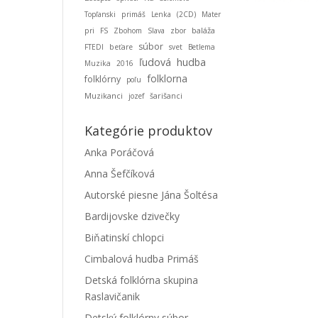
Topľanski
primáš
Lenka
(2CD)
Mater
baláža
pri
FS
Zbohom
Slava
zbor
súbor
FTEDI
beťare
svet
Betlema
ľudová
hudba
Muzika
2016
folklorna
folklórny
poľu
Muzikanci
jozef
šarišanci
Kategórie produktov
Anka Poráčová
Anna Šefčíková
Autorské piesne Jána Šoltésa
Bardijovske dzivečky
Biňatinskí chlopci
Cimbalová hudba Primáš
Detská folklórna skupina
Raslavičanik
Detský folklórny súbor