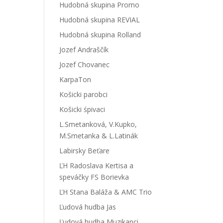
Hudobná skupina Promo
Hudobná skupina REVIAL
Hudobná skupina Rolland
Jozef Andraščík
Jozef Chovanec
KarpaTon
Košicki parobci
Košicki śpivaci
L.Smetanková, V.Kupko,
M.Smetanka & L.Latinák
Labirsky Beťare
ĽH Radoslava Kertisa a
speváčky FS Borievka
ĽH Stana Baláža & AMC Trio
Ľudová hudba Jas
Ľudová hudba Muzikanci