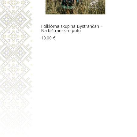
Folklórna skupina Bystrančan –
Na bištranskim poľu
10.00
€