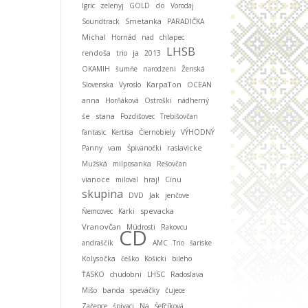
Igric
zelenyj
GOLD
do
Vorodaj
Smetanka
Soundtrack
PARADIČKA
Michal
Hornád
nad
chlapec
LHSB
ja
rendoša
trio
2013
OKAMIH
šumňe
narodzeni
Ženská
KarpaTon
Slovenska
Vyroslo
OCEAN
anna
Horňáková
Ostroški
nádherný
stana
śe
Pozdišovec
Trebišovčan
fantasic
Kertisa
Čiernobiely
VÝHODNÝ
Panny
vam
Śpivanočki
raslavicke
Mužská
milposanka
Rešovčan
vianoce
miloval
hraj!
Cínu
skupina
DVD
Jak
jenčove
spevacka
Ňemcovec
Karki
Vranovčan
Múdrosti
Rakovcu
CD
andraščík
AMC Trio
šariske
Kolysočka
češko
Košicki
bileho
ŤASKO
chudobni
LHSC
Radoslava
Mišo
banda
speváčky
čujece
Začepce
śpivaci
Na
Šefčíková