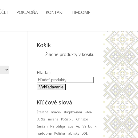
ÚČET
POKLADŇA
KONTAKT
HMCOMP
Košík
Žiadne produkty v košíku.
Hľadať:
Kľúčové slová
Štefana
mace?
stropkoviani
Piter-
Bučka
milana
Počiatku
Christos
šarišan
Narodilsja
Isus
Kec
Verbunk
hudobna
Kolíska
labirsky
LOLI