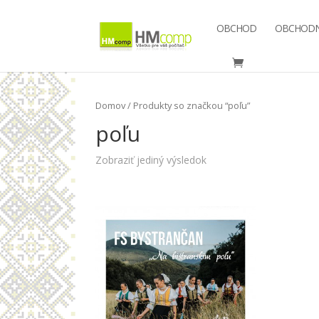
OBCHOD
OBCHODN
Domov
/ Produkty so značkou “poľu”
poľu
Zobraziť jediný výsledok