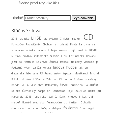
Žiadne produkty v košíku.
Hľadať:
Kľúčové slová
CD
LHSB
2016
labirsky
Vranovčanu
Christos
medium
Kolysočka
Raslavičanik
Zbohom
Jar
primáš
Plavčanka
divka
śe
spevacka
labirskyj
milana
šuhaju
kostole
hraj!
rendoša
REVIAL
súbor
Mužská
predkov
milposanka
Cínu
Hažlinčanka
Harčarki
ja
jozef
So
Hertníka
Lekárovce
Ženská
ťaskovci
trampoty
vianoce
ľudová
hudba
baláža
Radostná
výber
Kertisa
Jak
bul
Muzikanci
Michal
dievcenska
lebo
vam
FS
Promo
sestry
Šepotom
Košicki
Muzika
REVIAL 4
Železná
LOLI
anna
Štefana
speváčky
hudobna
banda
ROSA
Mišo
chto
Ratoliestky
ŤASKO
PARADIČKA
KarpaTon
Kolíska
Čiernobiely
Soundtrack
bije
(2CD)
ad
dzifče
pri
Narodilsja
2013
raslavicke
ked
šarišanci
chudobni
Isus
LIVE
Vranovčan
mace?
Hornád
svet
zbor
do
šarišan
Dubovičan
folklorna
stropkoviani
Accordion
ľuľaj
V
chlapec
Chcel
regiónu