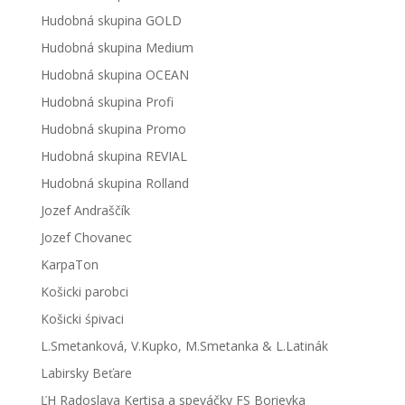
Hudobná skupina GOLD
Hudobná skupina Medium
Hudobná skupina OCEAN
Hudobná skupina Profi
Hudobná skupina Promo
Hudobná skupina REVIAL
Hudobná skupina Rolland
Jozef Andraščík
Jozef Chovanec
KarpaTon
Košicki parobci
Košicki śpivaci
L.Smetanková, V.Kupko, M.Smetanka & L.Latinák
Labirsky Beťare
ĽH Radoslava Kertisa a speváčky FS Borievka