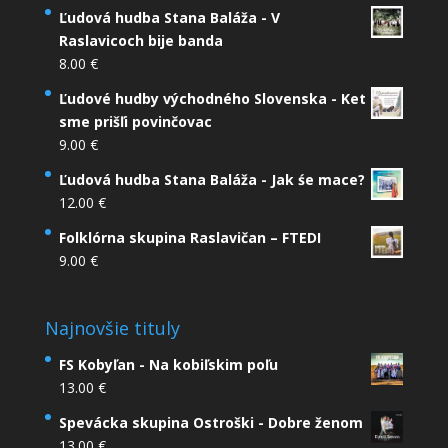
Ľudová hudba Stana Baláža - V
Raslavicoch bije banda
8.00
€
Ľudové hudby východného Slovenska - Ket
sme prišľi povinčovac
9.00
€
Ľudová hudba Stana Baláža - Jak śe mace?
12.00
€
Folklórna skupina Raslavičan – FTEDI
9.00
€
Najnovšie tituly
FS Kobyľan - Na kobiľskim poľu
13.00
€
Spevácka skupina Ostroški - Dobre ženom
13.00
€