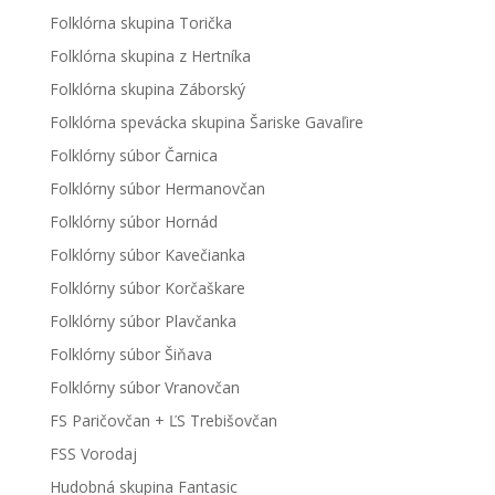
Folklórna skupina Torička
Folklórna skupina z Hertníka
Folklórna skupina Záborský
Folklórna spevácka skupina Šariske Gavaľire
Folklórny súbor Čarnica
Folklórny súbor Hermanovčan
Folklórny súbor Hornád
Folklórny súbor Kavečianka
Folklórny súbor Korčaškare
Folklórny súbor Plavčanka
Folklórny súbor Šiňava
Folklórny súbor Vranovčan
FS Paričovčan + ĽS Trebišovčan
FSS Vorodaj
Hudobná skupina Fantasic