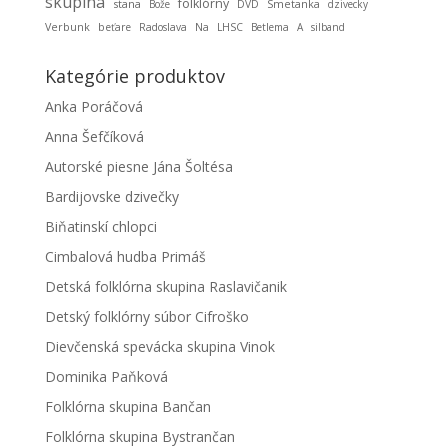
skupina
folklórny
stana
Smetanka
Bože
DVD
dzivecky
Verbunk
beťare
Radoslava
Na
LHSC
Betlema
A
silband
Kategórie produktov
Anka Poráčová
Anna Šefčíková
Autorské piesne Jána Šoltésa
Bardijovske dzivečky
Biňatinskí chlopci
Cimbalová hudba Primáš
Detská folklórna skupina Raslavičanik
Detský folklórny súbor Cifroško
Dievčenská spevácka skupina Vinok
Dominika Paňková
Folklórna skupina Bančan
Folklórna skupina Bystrančan