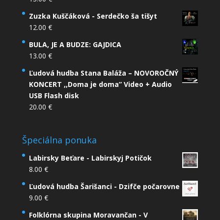
Zuzka Kuščáková - Serdečko ša tišyt
12.00
€
BULA, JE A BUDZE: GAJDICA
13.00
€
Ľudová hudba Stana Baláža – NOVOROČNÝ
KONCERT ,,Doma je doma” Video + Audio
USB Flash disk
20.00
€
Špeciálna ponuka
Labirsky Beťare - Labirskyj Potičok
8.00
€
Ľudová hudba Šarišanci - Dzifče počarovne
9.00
€
Folklórna skupina Moravančan - V