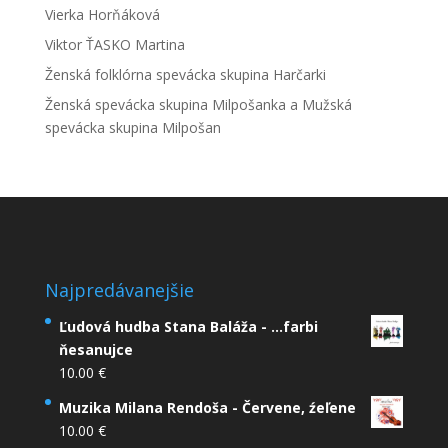
Vierka Horňáková
Viktor ŤASKO Martina
Ženská folklórna spevácka skupina Harčarki
Ženská spevácka skupina Milpošanka a Mužská
spevácka skupina Milpošan
Najpredávanejšie
Ľudová hudba Stana Baláža - ...farbi
ňesanujce
10.00
€
Muzika Milana Rendoša - Červene, źeľene
10.00
€