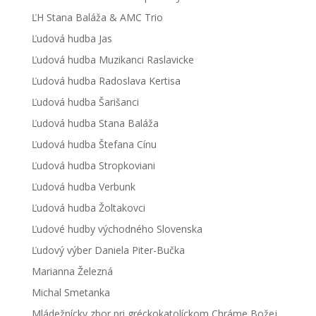
ĽH Stana Baláža & AMC Trio
Ľudová hudba Jas
Ľudová hudba Muzikanci Raslavicke
Ľudová hudba Radoslava Kertisa
Ľudová hudba Šarišanci
Ľudová hudba Stana Baláža
Ľudová hudba Štefana Cínu
Ľudová hudba Stropkoviani
Ľudová hudba Verbunk
Ľudová hudba Žoltakovci
Ľudové hudby východného Slovenska
Ľudový výber Daniela Piter-Bučka
Marianna Železná
Michal Smetanka
Mládežnícky zbor pri gréckokatolíckom Chráme Božej