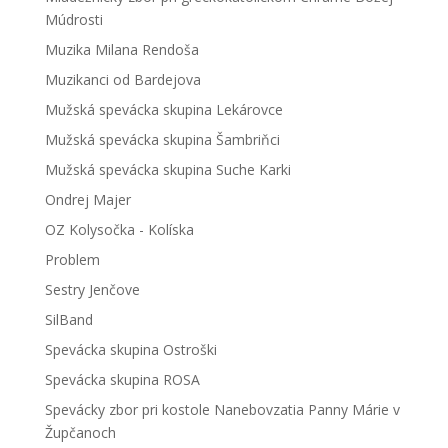
Múdrosti
Muzika Milana Rendoša
Muzikanci od Bardejova
Mužská spevácka skupina Lekárovce
Mužská spevácka skupina Šambriňci
Mužská spevácka skupina Suche Karki
Ondrej Majer
OZ Kolysočka - Kolíska
Problem
Sestry Jenčove
SilBand
Spevácka skupina Ostroški
Spevácka skupina ROSA
Spevácky zbor pri kostole Nanebovzatia Panny Márie v
Župčanoch