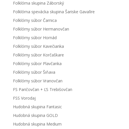
Folklórna skupina Záborský
Folklórna spevácka skupina Šariske Gavaľire
Folklórny súbor Čarnica
Folklórny súbor Hermanovčan
Folklórny súbor Hornád
Folklórny súbor Kavečianka
Folklórny súbor Korčaškare
Folklórny súbor Plavčanka
Folklórny súbor Šiňava
Folklórny súbor Vranovčan
FS Paričovčan + ĽS Trebišovčan
FSS Vorodaj
Hudobná skupina Fantasic
Hudobná skupina GOLD
Hudobná skupina Medium