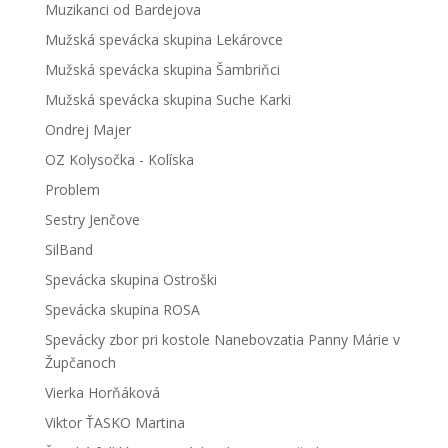
Muzikanci od Bardejova
Mužská spevácka skupina Lekárovce
Mužská spevácka skupina Šambriňci
Mužská spevácka skupina Suche Karki
Ondrej Majer
OZ Kolysočka - Kolíska
Problem
Sestry Jenčove
SilBand
Spevácka skupina Ostroški
Spevácka skupina ROSA
Spevácky zbor pri kostole Nanebovzatia Panny Márie v
Župčanoch
Vierka Horňáková
Viktor ŤASKO Martina