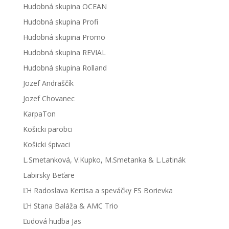
Hudobná skupina OCEAN
Hudobná skupina Profi
Hudobná skupina Promo
Hudobná skupina REVIAL
Hudobná skupina Rolland
Jozef Andraščík
Jozef Chovanec
KarpaTon
Košicki parobci
Košicki śpivaci
L.Smetanková, V.Kupko, M.Smetanka & L.Latinák
Labirsky Beťare
ĽH Radoslava Kertisa a speváčky FS Borievka
ĽH Stana Baláža & AMC Trio
Ľudová hudba Jas