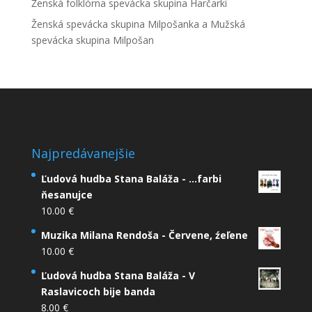
Ženská folklórna spevácka skupina Harčarki
Ženská spevácka skupina Milpošanka a Mužská
spevácka skupina Milpošan
Najpredávanejšie
Ľudová hudba Stana Baláža - ...farbi
ňesanujce
10.00
€
Muzika Milana Rendoša - Červene, źeľene
10.00
€
Ľudová hudba Stana Baláža - V
Raslavicoch bije banda
8.00
€