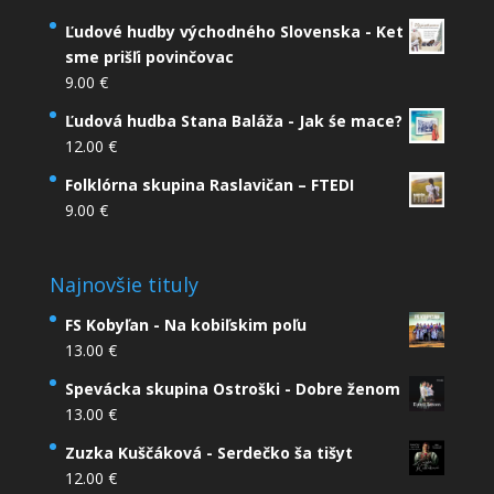
Ľudové hudby východného Slovenska - Ket
sme prišľi povinčovac
9.00
€
Ľudová hudba Stana Baláža - Jak śe mace?
12.00
€
Folklórna skupina Raslavičan – FTEDI
9.00
€
Najnovšie tituly
FS Kobyľan - Na kobiľskim poľu
13.00
€
Spevácka skupina Ostroški - Dobre ženom
13.00
€
Zuzka Kuščáková - Serdečko ša tišyt
12.00
€