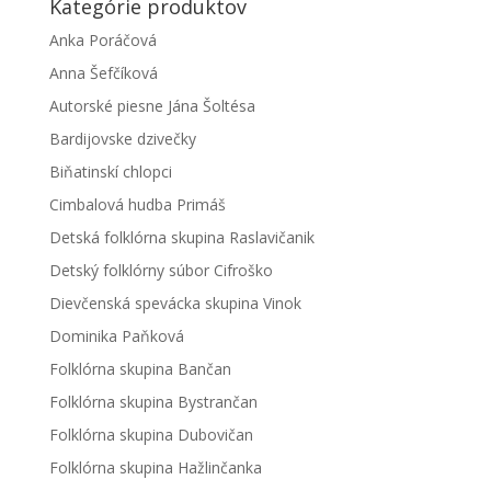
Kategórie produktov
Anka Poráčová
Anna Šefčíková
Autorské piesne Jána Šoltésa
Bardijovske dzivečky
Biňatinskí chlopci
Cimbalová hudba Primáš
Detská folklórna skupina Raslavičanik
Detský folklórny súbor Cifroško
Dievčenská spevácka skupina Vinok
Dominika Paňková
Folklórna skupina Bančan
Folklórna skupina Bystrančan
Folklórna skupina Dubovičan
Folklórna skupina Hažlinčanka