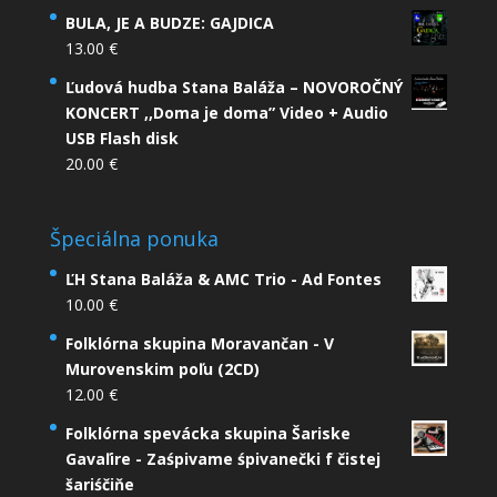
BULA, JE A BUDZE: GAJDICA
13.00
€
Ľudová hudba Stana Baláža – NOVOROČNÝ
KONCERT ,,Doma je doma” Video + Audio
USB Flash disk
20.00
€
Špeciálna ponuka
ĽH Stana Baláža & AMC Trio - Ad Fontes
10.00
€
Folklórna skupina Moravančan - V
Murovenskim poľu (2CD)
12.00
€
Folklórna spevácka skupina Šariske
Gavaľire - Zaśpivame śpivanečki f čistej
šariśčiňe