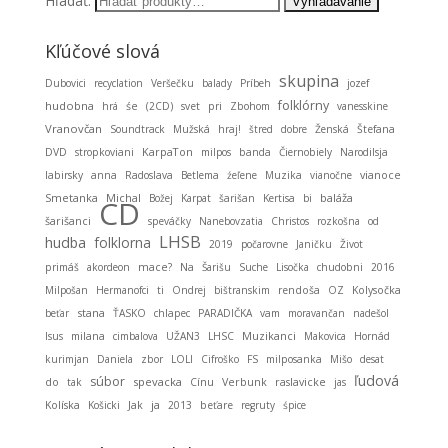
Hľadať:
Kľúčové slová
skupina
Dubovici
recyclation
Veršečku
balady
Príbeh
jozef
folklórny
hudobna
hrá
śe
(2CD)
svet
pri
Zbohom
vanesskine
Vranovčan
Soundtrack
Mužská
hraj!
štred
dobre
Ženská
Štefana
KarpaTon
DVD
stropkoviani
milpos
banda
Čiernobiely
Narodilsja
labirsky
anna
Radoslava
Betlema
źeľene
Muzika
vianočne
vianoce
Smetanka
Michal
baláža
Božej
Karpat
šarišan
Kertisa
bi
CD
šarišanci
speváčky
Nanebovzatia
Christos
rozkošna
od
LHSB
hudba
folklorna
2019
počarovne
Janičku
Život
primáš
akordeon
mace?
Na
Šarišu
Suche
Lisočka
chudobni
2016
Milpošan
Hermanofci
ti
Ondrej
bištranskim
rendoša
OZ
Kolysočka
stana
beťar
ŤASKO
chlapec
PARADIČKA
vam
moravančan
nadešol
Muzikanci
Isus
milana
cimbalova
UŽAN3
LHSC
Makovica
Hornád
kurimjan
Daniela
zbor
LOLI
Cifroško
FS
milposanka
Mišo
desat
ľudová
súbor
spevacka
do
tak
Cínu
Verbunk
raslavicke
jas
ja
Kolíska
Košicki
Jak
2013
beťare
regruty
śpice