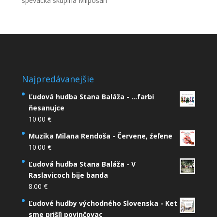
spevácka skupina Milpošan
Najpredávanejšie
Ľudová hudba Stana Baláža - ...farbi
ňesanujce
10.00
€
Muzika Milana Rendoša - Červene, źeľene
10.00
€
Ľudová hudba Stana Baláža - V
Raslavicoch bije banda
8.00
€
Ľudové hudby východného Slovenska - Ket
sme prišľi povinčovac