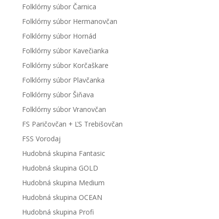
Folklórny súbor Čarnica
Folklórny súbor Hermanovčan
Folklórny súbor Hornád
Folklórny súbor Kavečianka
Folklórny súbor Korčaškare
Folklórny súbor Plavčanka
Folklórny súbor Šiňava
Folklórny súbor Vranovčan
FS Paričovčan + ĽS Trebišovčan
FSS Vorodaj
Hudobná skupina Fantasic
Hudobná skupina GOLD
Hudobná skupina Medium
Hudobná skupina OCEAN
Hudobná skupina Profi