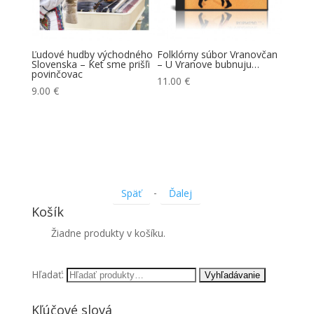
oviani
Ľudové hudby východného
Folklórny súbor Vranovčan
Folkló
Slovenska – Ket sme prišľi
– U Vranove bubnuju…
– U Ol
povinčovac
11.00
€
7.00
€
9.00
€
-
Späť
Ďalej
Košík
Žiadne produkty v košíku.
Hľadať:
Kľúčové slová