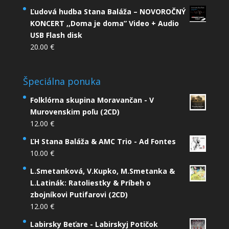
Ľudová hudba Stana Baláža – NOVOROČNÝ
KONCERT ,,Doma je doma” Video + Audio
USB Flash disk
20.00
€
Špeciálna ponuka
Folklórna skupina Moravančan - V
Murovenskim poľu (2CD)
12.00
€
ĽH Stana Baláža & AMC Trio - Ad Fontes
10.00
€
L.Smetanková, V.Kupko, M.Smetanka &
L.Latinák: Ratoliestky & Príbeh o
zbojníkovi Putifarovi (2CD)
12.00
€
Labirsky Beťare - Labirskyj Potičok