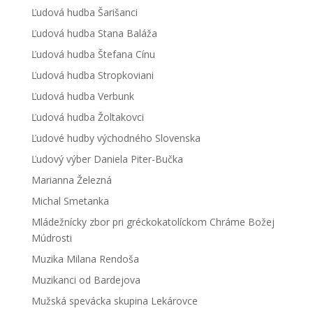
Ľudová hudba Šarišanci
Ľudová hudba Stana Baláža
Ľudová hudba Štefana Cínu
Ľudová hudba Stropkoviani
Ľudová hudba Verbunk
Ľudová hudba Žoltakovci
Ľudové hudby východného Slovenska
Ľudový výber Daniela Piter-Bučka
Marianna Železná
Michal Smetanka
Mládežnícky zbor pri gréckokatolíckom Chráme Božej
Múdrosti
Muzika Milana Rendoša
Muzikanci od Bardejova
Mužská spevácka skupina Lekárovce