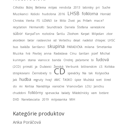
Cifroško
Božej
Betlema
milpos
rendoša
2013
labirsky
pri
Suche
LHSB
folklorna
Muzikanci
hudobna
Košicki
2016
Hornád
Christos
Vierka
FS
UŽAN3
śe
Mišo
Život
jas
Príbeh
mace?
recyclation
Hermanofci
Soundtrack
Daniela
Štefana
vanesskine
súbor
KarpaTon
rozkošna
Šarišu
Zbohom
Karpat
Milpošan
zbor
akordeon
beťar
raslavicke
od
Veršečku
desat
nadešol
chlapec
LHSC
skupina
baláža
Smetanka
Isus
šarišanci
PARADIČKA
milana
Michal
Muzika
hrá
Povišej
anna
Radoslava
Cínu
šarišan
jozef
ľudová
stana
kurimjan
vianoce
banda
Ondrej
počarovne
bi
ja
(2CD)
primáš
Dubovici
Ženská
Verbunk
bištranskim
ĽS
Kolíska
CD
stropkoviani
Čiernobiely
ti
speváčky
Na
tak
Kolysočka
hudba
Jak
regruty
hraj!
AMC
ŤASKO
śpice
Mužská
svet
štred
Vranovčan
do
mi
Kertisa
Narodilsja
vianočne
LOLI
Janičku
folklórny
spevacka
chudobni
balady
Mládežnícky
vam
beťare
DVD
Nanebovzatia
2019
milposanka
MIH
Kategórie produktov
Anka Poráčová