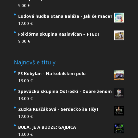
9.00
€
Ľudová hudba Stana Baláža - Jak śe mace?
12.00
€
Folklórna skupina Raslavičan – FTEDI
9.00
€
Najnovšie tituly
FS Kobyľan - Na kobiľskim poľu
13.00
€
Spevácka skupina Ostroški - Dobre ženom
13.00
€
Zuzka Kuščáková - Serdečko ša tišyt
12.00
€
BULA, JE A BUDZE: GAJDICA
13.00
€