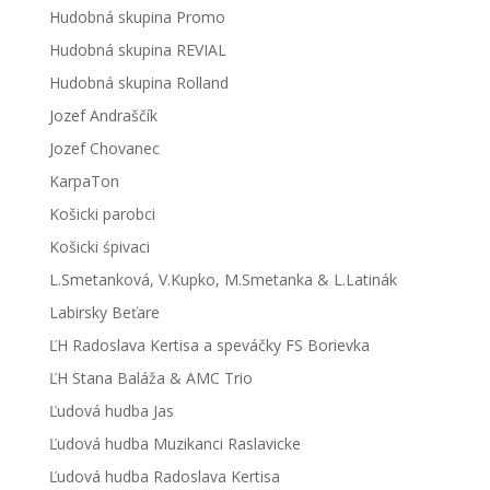
Hudobná skupina Promo
Hudobná skupina REVIAL
Hudobná skupina Rolland
Jozef Andraščík
Jozef Chovanec
KarpaTon
Košicki parobci
Košicki śpivaci
L.Smetanková, V.Kupko, M.Smetanka & L.Latinák
Labirsky Beťare
ĽH Radoslava Kertisa a speváčky FS Borievka
ĽH Stana Baláža & AMC Trio
Ľudová hudba Jas
Ľudová hudba Muzikanci Raslavicke
Ľudová hudba Radoslava Kertisa