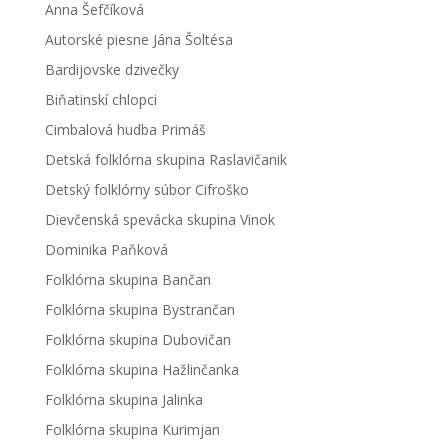
Anna Šefčíková
Autorské piesne Jána Šoltésa
Bardijovske dzivečky
Biňatinskí chlopci
Cimbalová hudba Primáš
Detská folklórna skupina Raslavičanik
Detský folklórny súbor Cifroško
Dievčenská spevácka skupina Vinok
Dominika Paňková
Folklórna skupina Bančan
Folklórna skupina Bystrančan
Folklórna skupina Dubovičan
Folklórna skupina Hažlinčanka
Folklórna skupina Jalinka
Folklórna skupina Kurimjan