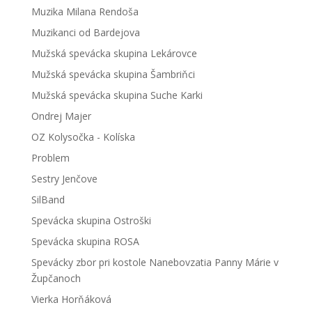
Muzika Milana Rendoša
Muzikanci od Bardejova
Mužská spevácka skupina Lekárovce
Mužská spevácka skupina Šambriňci
Mužská spevácka skupina Suche Karki
Ondrej Majer
OZ Kolysočka - Kolíska
Problem
Sestry Jenčove
SilBand
Spevácka skupina Ostroški
Spevácka skupina ROSA
Spevácky zbor pri kostole Nanebovzatia Panny Márie v
Župčanoch
Vierka Horňáková