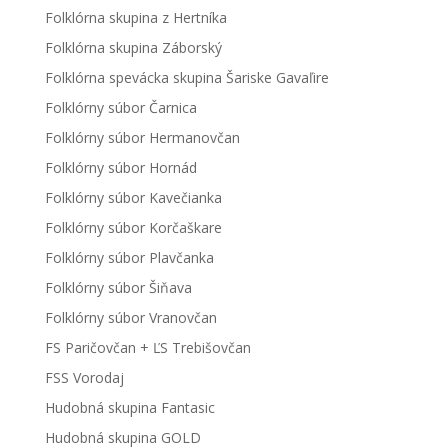
Folklórna skupina z Hertníka
Folklórna skupina Záborský
Folklórna spevácka skupina Šariske Gavaľire
Folklórny súbor Čarnica
Folklórny súbor Hermanovčan
Folklórny súbor Hornád
Folklórny súbor Kavečianka
Folklórny súbor Korčaškare
Folklórny súbor Plavčanka
Folklórny súbor Šiňava
Folklórny súbor Vranovčan
FS Paričovčan + ĽS Trebišovčan
FSS Vorodaj
Hudobná skupina Fantasic
Hudobná skupina GOLD