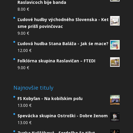
Raslavicoch bije banda
8.00
€
Ľudové hudby východného Slovenska - Ket
sme prišľi povinčovac
9.00
€
Ľudová hudba Stana Baláža - Jak śe mace?
12.00
€
Folklórna skupina Raslavičan – FTEDI
9.00
€
Najnovšie tituly
FS Kobyľan - Na kobiľskim poľu
13.00
€
Spevácka skupina Ostroški - Dobre ženom
13.00
€
Zuzka Kuščáková - Serdečko ša tišyt