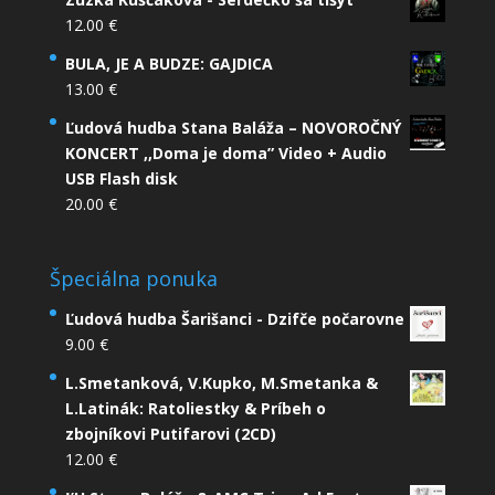
12.00
€
BULA, JE A BUDZE: GAJDICA
13.00
€
Ľudová hudba Stana Baláža – NOVOROČNÝ
KONCERT ,,Doma je doma” Video + Audio
USB Flash disk
20.00
€
Špeciálna ponuka
Ľudová hudba Šarišanci - Dzifče počarovne
9.00
€
L.Smetanková, V.Kupko, M.Smetanka &
L.Latinák: Ratoliestky & Príbeh o
zbojníkovi Putifarovi (2CD)
12.00
€