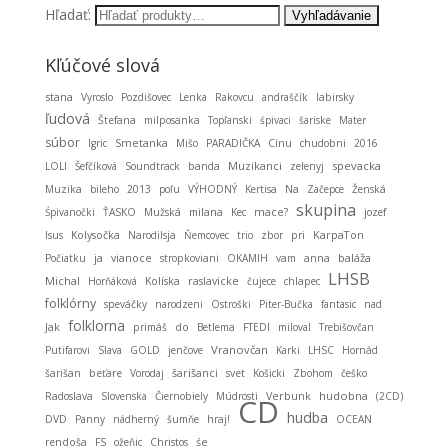
Hľadať:
Kľúčové slová
stana
Vyroslo
Pozdišovec
Lenka
Rakovcu
andraščík
labirsky
ľudová
Štefana
milposanka
Topľanski
śpivaci
šariske
Mater
súbor
Smetanka
Igric
Mišo
PARADIČKA
Cínu
chudobni
2016
Muzikanci
spevacka
LOLI
Šefčíková
Soundtrack
banda
zelenyj
Muzika
bileho
2013
poľu
VÝHODNÝ
Kertisa
Na
Začepce
Ženská
skupina
Śpivanočki
ŤASKO
Mužská
milana
Kec
mace?
jozef
KarpaTon
Isus
Kolysočka
Narodilsja
Ňemcovec
trio
zbor
pri
ja
baláža
Počiatku
vianoce
stropkoviani
OKAMIH
vam
anna
LHSB
Michal
Horňáková
Kolíska
raslavicke
čujece
chlapec
folklórny
speváčky
narodzeni
Ostroški
Piter-Bučka
fantasic
nad
folklorna
Jak
primáš
do
Betlema
FTEDI
miloval
Trebišovčan
Vranovčan
Putifarovi
Slava
GOLD
jenčove
Karki
LHSC
Hornád
šarišan
beťare
Vorodaj
šarišanci
svet
Košicki
Zbohom
češko
hudobna
Radoslava
Slovenska
Čiernobiely
Múdrosti
Verbunk
(2CD)
CD
hudba
DVD
Panny
nádherný
šumňe
hraj!
OCEAN
rendoša
FS
ožeňic
Christos
śe