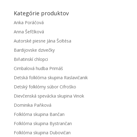
Kategórie produktov
Anka Poráčová
Anna Šefčíková
Autorské piesne Jána Šoltésa
Bardijovske dzivečky
Biňatinskí chlopci
Cimbalová hudba Primáš
Detská folklórna skupina Raslavičanik
Detský folklórny súbor Cifroško
Dievčenská spevácka skupina Vinok
Dominika Paňková
Folklórna skupina Bančan
Folklórna skupina Bystrančan
Folklórna skupina Dubovičan