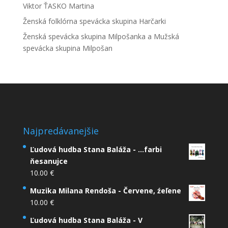
Viktor ŤASKO Martina
Ženská folklórna spevácka skupina Harčarki
Ženská spevácka skupina Milpošanka a Mužská
spevácka skupina Milpošan
Najpredávanejšie
Ľudová hudba Stana Baláža - ...farbi
ňesanujce
10.00
€
Muzika Milana Rendoša - Červene, źeľene
10.00
€
Ľudová hudba Stana Baláža - V