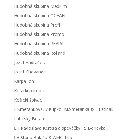
Hudobná skupina Medium
Hudobná skupina OCEAN
Hudobná skupina Profi
Hudobná skupina Promo
Hudobná skupina REVIAL
Hudobná skupina Rolland
Jozef Andraščík
Jozef Chovanec
KarpaTon
Košicki parobci
Košicki śpivaci
L.Smetanková, V.Kupko, M.Smetanka & L.Latinák
Labirsky Beťare
ĽH Radoslava Kertisa a speváčky FS Borievka
ĽH Stana Baláža & AMC Trio